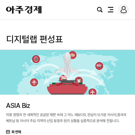
로
아
그
검
전
주
인
색
체
경
메
제
뉴
디지털랩 편성표
ASIA Biz
미중 경쟁과 전 세계적인 공급망 재편 속에 그 어느 때보다도 관심이 뜨거운 아시아,중국과
베트남 등 아시아 주요 지역의 산업 동향과 현지 상황을 심층적으로 분석해 전합니다.
화 연재