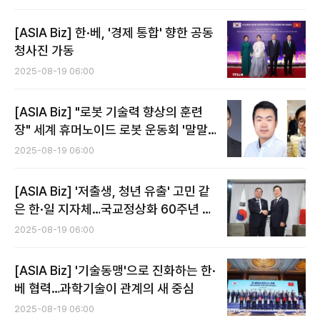
[ASIA Biz] 한·베, '경제 통합' 향한 공동
청사진 가동
2025-08-19 06:00
[ASIA Biz] "로봇 기술력 향상의 훈련
장" 세계 휴머노이드 로봇 운동회 '말말
말'
2025-08-19 06:00
[ASIA Biz] '저출생, 청년 유출' 고민 같
은 한·일 지자체…국교정상화 60주년 맞
아 교류 급증
2025-08-19 06:00
[ASIA Biz] '기술동맹'으로 진화하는 한·
베 협력…과학기술이 관계의 새 중심
2025-08-19 06:00