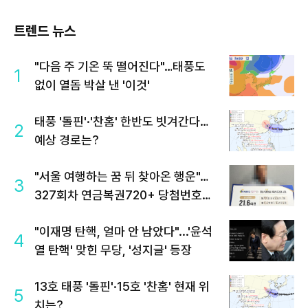
트렌드 뉴스
"다음 주 기온 뚝 떨어진다"…태풍도
1
없이 열돔 박살 낸 '이것'
태풍 '돌핀'·'찬홈' 한반도 빗겨간다…
2
예상 경로는?
"서울 여행하는 꿈 뒤 찾아온 행운"…
3
327회차 연금복권720+ 당첨번호조
회 주목
"이재명 탄핵, 얼마 안 남았다"...'윤석
4
열 탄핵' 맞힌 무당, '성지글' 등장
13호 태풍 '돌핀'·15호 '찬홈' 현재 위
5
치는?