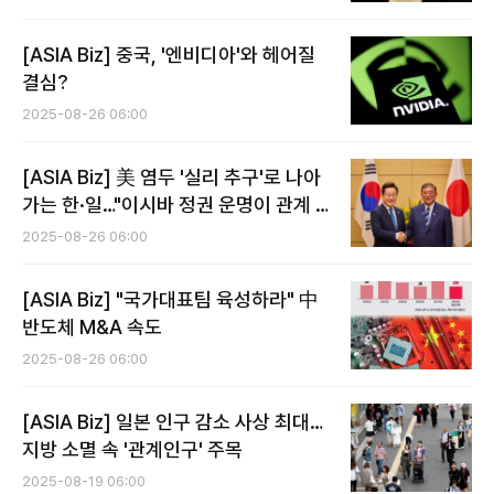
[ASIA Biz] 중국, '엔비디아'와 헤어질
결심?
2025-08-26 06:00
[ASIA Biz] 美 염두 '실리 추구'로 나아
가는 한·일…"이시바 정권 운명이 관계 좌
우"
2025-08-26 06:00
[ASIA Biz] "국가대표팀 육성하라" 中
반도체 M&A 속도
2025-08-26 06:00
[ASIA Biz] 일본 인구 감소 사상 최대…
지방 소멸 속 '관계인구' 주목
2025-08-19 06:00