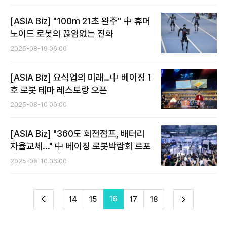
[ASIA Biz] "100m 21초 완주" 中 휴머
노이드 로봇의 끊임없는 진화
2025-08-19 06:00
[ASIA Biz] 요식업의 미래…中 베이징 1
호 로봇 테마 레스토랑 오픈
2025-08-10 06:00
[ASIA Biz] "360도 회전점프, 배터리
자율교체..." 中 베이징 로봇박람회 르포
2025-08-10 06:00
전
16
다
14
15
17
18
이
음