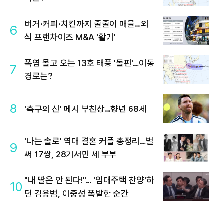
버거·커피·치킨까지 줄줄이 매물…외
6
식 프랜차이즈 M&A '활기'
폭염 몰고 오는 13호 태풍 '돌핀'…이동
7
경로는?
8
'축구의 신' 메시 부친상…향년 68세
'나는 솔로' 역대 결혼 커플 총정리…벌
9
써 17쌍, 28기서만 세 부부
"내 딸은 안 된다!"… '임대주택 찬양'하
10
던 김용범, 이중성 폭발한 순간