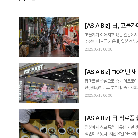
[ASIA Bi
고물가가 이어지고 있는 일본에서 
주장이 떠오른 가운데, 일본 정부
내에서도 ‘감세파’ 의원들이 감세 요구를 이어가고 있
2025.05.13 06:00
리는 황금 연휴에도 고물가로 인해 
[ASIA Bi
팝마트를 중심으로 중국 아트토이 
완(潮玩)이라고 부른다. 중국사회과학원재경전략연구원과 중국동화학회가 공동 발표한 ‘중국 아트토이 및 애니메이션 산업
발전보고서’에 따르면 중국 아트토이
2025.05.13 06:00
20%씩 성장할 전망이다. 약 10년 전인
국엔 제2, 제3의 팝마트가
[ASIA Biz
일본에서 식료품을 비롯한 서민 생
직면하고 있다. 지난 8일 NHK에 따르면 일본 내 고령자 시설 및 재가 요양 사업자 등으로 구성된 10개 단체가 1만1200여