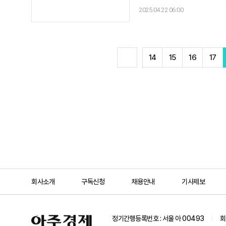
전 세계를 대상으로 상호관세를 발
2025.04.22 06:00
통령은 상호관세 시행을 90일 연
있다. 눈길 끄는 한국 시장
전
14
15
16
17
이
회사소개
구독신청
채용안내
기사제보
아
정기간행등록번호 : 서울 아 00493
회
주