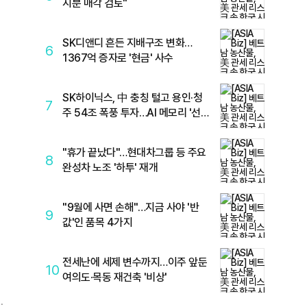
지분 매각 검토"
SK디앤디 흔든 지배구조 변화…
6
1367억 증자로 '현금' 사수
SK하이닉스, 中 충칭 털고 용인·청
7
주 54조 폭풍 투자…AI 메모리 '선택
겠
과 집중'
"휴가 끝났다"…현대차그룹 등 주요
8
완성차 노조 '하투' 재개
"9월에 사면 손해"…지금 사야 '반
9
값'인 품목 4가지
모
전세난에 세제 변수까지…이주 앞둔
10
여의도·목동 재건축 '비상'
으