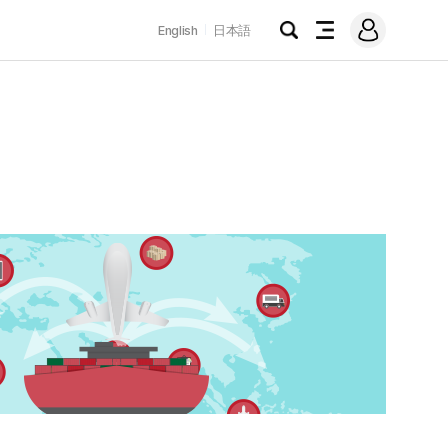
로
English
日本語
그
검
전
인
색
체
메
뉴