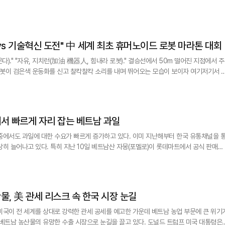
 늘었다. 일본의 쌀값은 지난해 여름께부터 급등하기 시작하며
따랐다. 이에 쌀 수입량도 급증했다. 2월 일본 민간기업의 쌀 수입은 551톤을 넘어
24년 3월) 전체
z] "퍼포먼스 vs 기술혁신 도전" 中 세계 최초 휴머노이드 로봇 마라톤 대회
지치런(加油 機器人, 힘내라 로봇)." 결승선에서 50m 떨어진 지점에서 주
 로봇이 검은색 운동화를 신고 찰칵찰칵 소리를 내며 뛰어오는 모습이 보이자 여기저기서 
간40분42초 만에 결승선 테이프를 끊자, 현장에서는 전 세계 최초로 21.0975㎞ 길
 세례가 쏟아졌다. '국가대표팀' 톈궁 2시간40분 만에 하프마라톤
] 한국 시장에서 빠르게 자리 잡는 베트남 과일
중에서도 과일에 대한 수요가 빠르게 증가하고 있다. 이미 지난해부터 한국 유통채널을 
당히 늘어나고 있다. 특히 지난 10일 베트남산 자몽(포멜로)이 롯데마트에서 공식 판매되
 베트남산 자몽은 맛, 향, 크기에서 한국 소비자들의 입맛을 사로잡으며 베트남 과일의 품
 충족시키
] 베트남 농산물, 美 관세 리스크 속 한국 시장 눈길
미국이 전 세계를 상대로 강력한 관세 공세를 예고한 가운데 베트남 농업 부문에 큰 위기
산물의 유망한 수출 시장으로 눈길을 끌고 있다. 도널드 트럼프 미국 대통령은