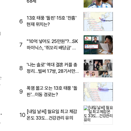
68세
은
13호 태풍 '돌핀'·15호 '찬홈'
6
현재 위치는?
회
"10억 넣어도 25만원"?…SK
7
하이닉스, '쥐꼬리 배당금' 여
론 보니
'나는 솔로' 역대 결혼 커플 총
8
정리…벌써 17쌍, 28기서만
세 부부
는
폭염 몰고 오는 13호 태풍 '돌
9
핀'…이동 경로는?
1
[내일 날씨] 월요일 최고 체감
10
온도 33도…건강관리 유의
,