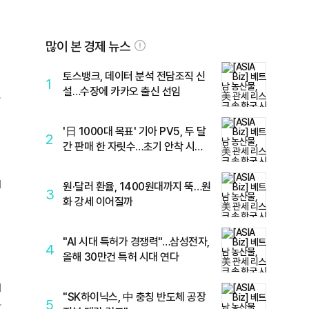
많이 본 경제 뉴스
토스뱅크, 데이터 분석 전담조직 신
1
설…수장에 카카오 출신 선임
트
'日 1000대 목표' 기아 PV5, 두 달
2
간 판매 한 자릿수…초기 안착 시험
대
시
원·달러 환율, 1400원대까지 뚝…원
3
프
화 강세 이어질까
"AI 시대 특허가 경쟁력"…삼성전자,
4
올해 30만건 특허 시대 연다
미
"SK하이닉스, 中 충칭 반도체 공장
5