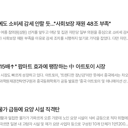
z] 日, 고물가에도 소비세 감세 안할 듯…"사회보장 재원 48조 부족"
여름 참의원(상원) 선거를 앞두고 야당 및 집권 자민당 일부 의원을 중심으로 소비세 감
가 사회보장 재원 부족을 이유로 감세 조치를 시행하지 않기로 가닥을 잡았다. 다만 자민
어 추이에 관심이 쏠린다. 일본에서는 이달 초 있었던 ‘골든 위크’로 불
집에서 쉬는 ‘집콕’ 인구가 크게 늘었다. 나흘 휴가를 쓰면 최장 11일을 쉴 수 있었
z] "10여년 새 15배↑" 팝마트 효과에 팽창하는 中 아트토이 시장
시장도 빠르게 성장하고 있다. 아트토이, '트렌디한 장난감'이란 뜻에서 중국에서는 차오
산업은 오는 2026년 판매액만 1100억 위안(약 21조2200억원)을 돌파하며 연평균
 2015년 63억 위안에서 15배 넘게 팽창할 것이란 이야기다. 팝마트의 성공으로 중
] 日 식료품 물가 급등에 요양 시설 직격탄
활과 밀접한 물가가 가파르게 오른 가운데 노인 요양 시설이 식비 급등으로 적자 위협에