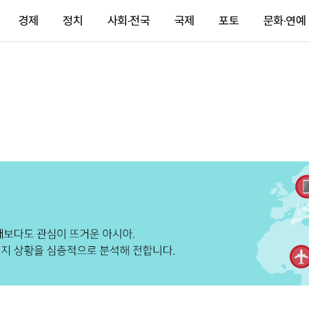
경제
정치
사회·전국
국제
포토
문화·연예