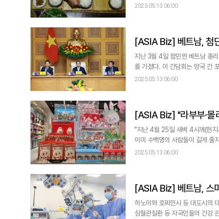
개 소속 시설을 대상으로 임금 인상
2025.05.13 06:00
3540만원)으로 집계됐다. 이는 
[ASIA Bi
지난 3월 4일 팜민찐 베트남 총리는
를 가졌다. 이 간담회는 양국 간 
국 간 실질적 기술 및 산업 협력을
2025.05.13 06:00
술 국가로의 전환을 꾀하는 베트남이 정
향한 발걸음 베
[ASIA Biz
"지난 4월 25일 새벽 4시께(
이미 수백명의 사람들이 길게 줄지어
팝마트 ‘라부부(Labubu)’의 3
2025.05.13 06:00
등지의 팝마트 매장 앞에도 긴 줄
위를 차지했다."
[ASIA Biz] 베트남, 스마트 폐 건강관리부터 AI 헬스케어 투자까지…韓 기업 협력 기
회
하노이와 호찌민시 등 대도시의 대
심혈관질환 등 자국민들의 건강 관