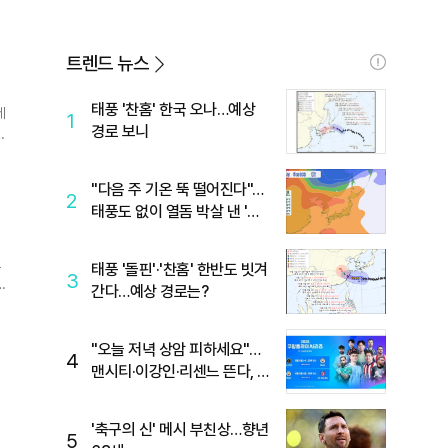
트렌드 뉴스
태풍 '찬홈' 한국 오나…예상
세
1
경로 보니
당
"다음 주 기온 뚝 떨어진다"…
2
태풍도 없이 열돔 박살 낸 '이
것'
태풍 '돌핀'·'찬홈' 한반도 빗겨
3
간다…예상 경로는?
"오늘 저녁 상암 피하세요"…
4
맨시티·이강인·리센느 뜬다, 6
호선 혼잡 예상
'축구의 신' 메시 부친상…향년
5