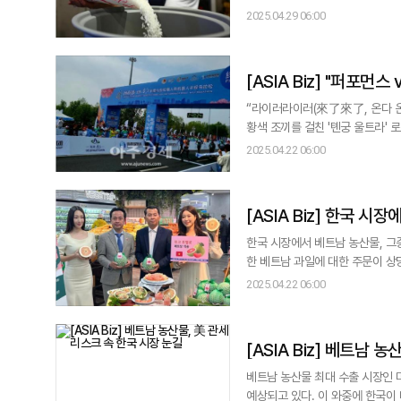
며, 일본인 관광객들은 한국을 방문해 쌀을 구매하는 사례도
2025.04.29 06:00
도시 지역을 중심으로 쌀 품절이 잇
2023 회계연도(2023년 4월~20
[ASIA Bi
“라이러라이러(來了來了, 온다 온다)." "자유, 
황색 조끼를 걸친 '톈궁 울트라'
객들이 외쳤다. 마침내 톈궁이 2시
2025.04.22 06:00
의 마라톤 하프코스를 완주한 로봇을 향한 환호성과 박수
완주 19
[ASIA Biz
한국 시장에서 베트남 농산물, 그
한 베트남 과일에 대한 주문이 상
기 시작하면서 큰 주목을 받았다.
2025.04.22 06:00
질과 경쟁력을 입증했다. 또한 베트남산 자몽이 한국의 엄격한 검역 절차와 품질 평가를 통과한 것은 베트남 수출업체들이
한국 소비자들의 까다로운 요구를
[ASIA Biz
베트남 농산물 최대 수출 시장인 
예상되고 있다. 이 와중에 한국이 베트남 농