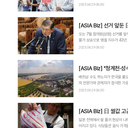
내 모든 콘서트 기록을 경신했다. 블랙핑크의 하노이 공연을 포함, 그동안의 모든 공연을 넘어서는 성과를 거둔 이 콘서트는
2025.04.29 06:00
베트남 문화체육관광부에 의해 '20
역사상 가장 높은 수익을 기
[ASIA Bi
오는 7월 참의원(상원) 선거를 앞
물가 상승으로 엥겔 지수가 43년
으로 한 감세 공약이 힘을 얻고 있다. 니혼게이자이신문(닛케이)과 요미우리신문 등 일본 언론에 따르면 25일 제
2025.04.29 06:00
헌민주당 노다 요시히코 대표는 
다고 밝혔다. 입헌민주당의
[ASIA Bi
베트남 수도 하노이가 한국을 롤모델로 삼아 본격
의 전문가와 관계자가 참석한 가운
된 ‘수도법’의 세부 이행을 위한
2025.04.29 06:00
이번 세미나는 단순한 비전 제시에
델 구축
[ASIA Biz]
일본 전역에서 쌀 품귀 현상이 나
어지고 있다. 식당들은 음식 가격