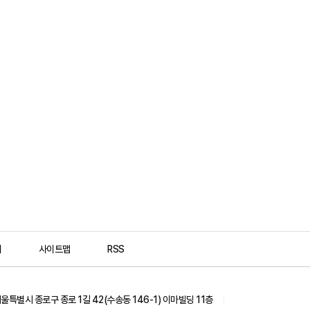
대
수
인
리
사이트맵
RSS
터
서울특별시 종로구 종로 1길 42(수송동 146-1) 이마빌딩 11층