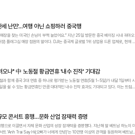
 수준이다. 이는 베트남 의료 시스템에 압박을 가하는 주요 요인으로 작용하고 있다. 이
 헬스케어
] 트럼프발 '관세 난민'…여행 아닌 쇼핑하러 중국행
 손님이 부쩍 늘었어요.” 지난 25일 방문한 중국 베이징 시내 궈마오
말이다. DJI는 중국계 글로벌 1위 상업용 드론 업체로, 현재 미
 이상을 차지할 정도로 미국인들 사이에서 인기가 높다. 하지만 스마트폰·노트북과 달리 
 직격탄을 맞았다. 이 점원은 “주력 상품인 매빅3 시리즈의 경우,
] "외국인 몰려오나" 中 노동절 황금연휴 '내수 진작' 기대감
경절과 함께 중국 3대 연휴 중 하나로 평가받는 노동절 연휴(5월 1~5일)가 내달 1일부터 
1일을 쉴 수 있는 황금연휴인 만큼 대대적인 내수 진작 효과도 기대되고 있다. 이는 트럼
 경제에도 도움이 될 것으로 보인다. 무엇보다 장거리 여행객이 급증할 것
연휴 기간 하루 평균 타 지역 인구 이동 수만 2억7000만명에 달할 것으로 예측했다. 실
신장위
z] 베트남, 대규모 콘서트 흥행…문화 산업 잠재력 증명
행으로 이끌면서 자체 문화 산업의 성장 잠재력을 증명했다. 지난해 말 베트남 하노이 
트 'Anh Trai Say Hi(오빠가 너에게 안녕)'는 10만명 이상의 관객을 동원하며 베트남