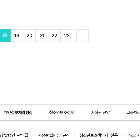
표한 가운데 베트남에 대해서는 46%에 달하는 높은 세율을 부과하기로 했다. 트럼프 
기했지만, 이후에도 언제든지 시행이 가능한 만큼 관세 리스크는 현재 진행형이라고 할 
 많은 전문
18
다
19
20
21
22
23
음
개인정보처리방침
청소년보호정책
저작권 규약
고충처
장·발행인 : 곽영길
사장·편집인 : 임규진
청소년보호책임자 : 전운
주소 : 