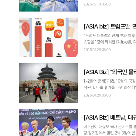
성도 높아지고 있다. 베트남은 전체 인구의 약 21%가 만성질환을 앓고 있으며, 이 중 COPD 환자 비율은 10.3%에 달해
2025.05.13 06:00
아시아·태평양 지역에서 가장 높은
같은 상황에서 인공지능(AI) 기반
[ASIA biz
“트럼프 대통령의 관세 부과 이후 매장을 찾는 미국인
쇼핑몰 1층에 위치한 DJI(大疆, 다장) 플래그십 매장 점원의 
국 상업용 드론 시장 점유율 절반
2025.04.29 06:00
럼프 대통령의 상호관세 부과 대상에 오르면서 관세 폭탄
미국에
[ASIA Biz
1~2월의 춘제(구정), 10월의 국
작된다. 나흘 휴가를 내면 최장 1
발 관세전쟁으로 경기 하방 압력에 맞닥뜨린 중국
2025.04.29 06:00
으로 예상된다. 중국 교통운수부는 
제 중국 최남단 하이난이나 서부 
[ASIA Bi
베트남이 대규모 국내 콘서트를 흥
딩 경기장에서 열린 2박 3일의 콘서