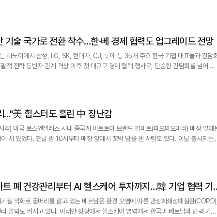
 및 물가 상승 조사를 진행한 결과, 올해 1월 기준 평균 식비 지출이 367만8000엔(약
재작년 같은 시기보다 10% 이상 오른 수치다. 이 중 식재료비는 126만3000엔으로, 같
기간 15% 이상이나 증가한 것으로 나타났다. 단
z] 베트남, 첨단 기술 국가로 전환 착수…한·베 경제 협력도 업그레이드 전망
 하노이에서 삼성, LG, SK, 현대차, CJ, 롯데 등 35개 주요 한국 기업 대표들과 간담
포괄적 전략 동반자 관계 격상 이후 첫 대규모 경제 협력 행사로, 단순한 간담회를 넘어 양
 심화하는 전환점으로 눈길을 끌었다. 섬유, 의류, 신발 등 '노동집약적' 산업에서 첨단 기
부 차원에서 한국 주요 기업들과의 협력을 모색하고 나선 것이다. 첨단 기술 국가를
] "라부부·몰리..."美 힙스터도 홀린 中 장난감
현지시각) 미국 로스앤젤레스 시내 중국계 아트토이 브랜드 팝마트(파오파오마터) 매장 앞에
 서 있었다. 전날 밤 10시부터 매장 앞에서 꼬박 밤을 샌 사람도 있다. 이날 출시되는
세대 신제품(빅 인투 에너지)을 구매하려는 인파다. 같은 날 미국 뉴욕, 영국 런던, 일본 도쿄
이 늘어섰다. 이날 팝마트 공식 앱은 미국 앱스토어 무료 앱 다운로드 순위에서 처음으로 
기질 악화로 골머리를 앓고 있는 베트남은 환경 오염에 따른 만성폐쇄성폐질환(COPD)
리 압박도 커지고 있다. 이러한 상황에서 헬스케어 영역에서 한국과 베트남의 협력 가능