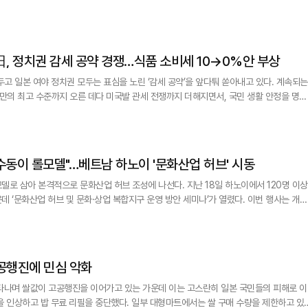
24년 10대 대표 문화 행사'로 선정됐다. 아울러 2024년은 베트남 엔터테인먼트 산업
z] 선거 앞둔 日, 정치권 감세 공약 경쟁…식품 소비세 10→0%안 부상
두고 일본 여야 정치권 모두는 표심을 노린 ‘감세 공약’을 앞다퉈 쏟아내고 있다. 계속되는
 만의 최고 수준까지 오른 데다 미국발 관세 전쟁까지 더해지면서, 국민 생활 안정을 명분
1야당인 입
기자회견에서 참의원 선거를 앞두고 1년간 식품 소비세율을 0%로 낮추는 방안을 추진하
z] "청계천·성수동이 롤모델"…베트남 하노이 '문화산업 허브' 시동
적으로 문화산업 허브 조성에 나선다. 지난 18일 하노이에서 120명 이상
데 ‘문화산업 허브 및 문화·상업 복합지구 운영 방안 세미나’가 열렸다. 이번 행사는 개정
 전략적 활동으로, 하노이의 문화산업 육성 청사진에 본격적인 시동을 걸었다는 평가이다.
 그치지 않고, 한국을 비롯한 여러 선진국의 도시 재생 사례를 통해 하노이형 문화산업 
 日 쌀값 고공행진에 민심 악화
타나며 쌀값이 고공행진을 이어가고 있는 가운데 이는 고스란히 일본 국민들의 피해로 이
을 인상하고 밥 무료 리필을 중단했다. 일부 대형마트에서는 쌀 구매 수량을 제한하고 있