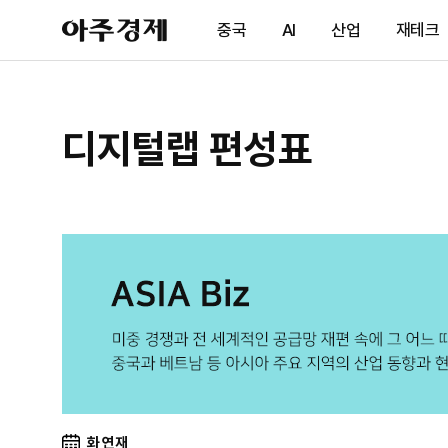
아
중국
AI
산업
재테크
주
경
제
디지털랩 편성표
화 연재