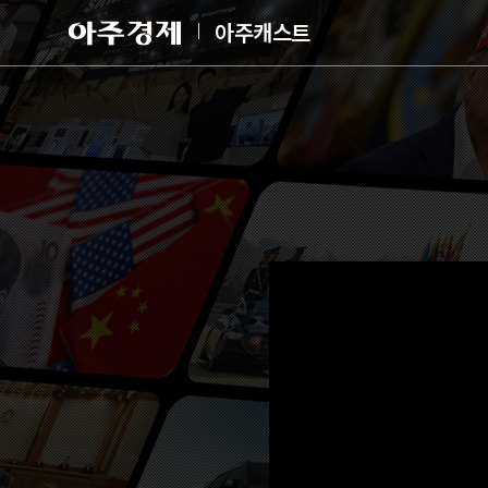
아
아주캐스트
주
경
제