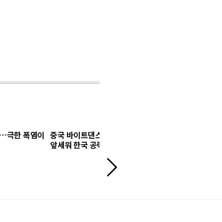
집…극한 폭염이
중국 바이트댄스, AI 영상모델 '시댄스 2.5'
광고계 이어
앞세워 한국 공략 본격화
어요"…숨어
다
음