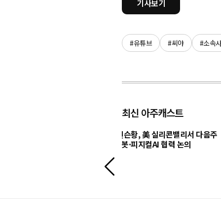
기사보기
#유튜브
#씨야
#소속
최신 아주캐스트
, AI 영상모델 '시댄스 2.5'
구광모-젠슨황, 美 실리콘밸리서 다음주
 공략 본격화
회동…로봇·피지컬AI 협력 논의
이
전