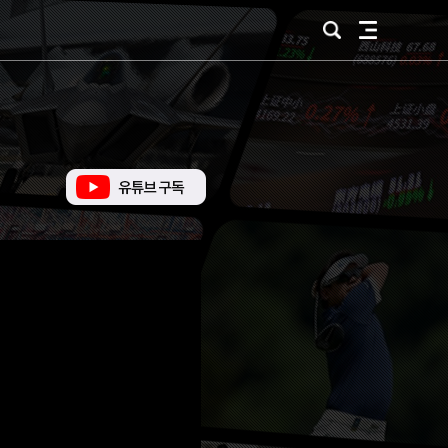
검
전
색
체
메
뉴
유
튜
브
바
로
가
기