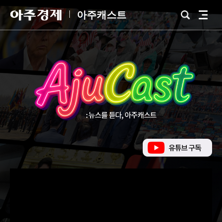
아
아주캐스트
검
전
주
색
체
경
메
제
뉴
유
튜
브
바
로
가
기