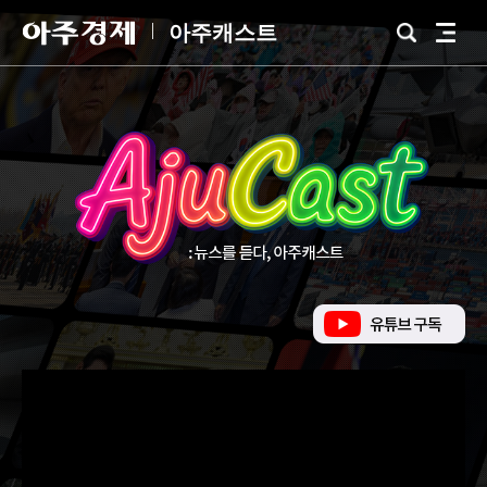
아
아주캐스트
검
전
주
색
체
경
메
제
뉴
유
튜
브
바
로
가
기