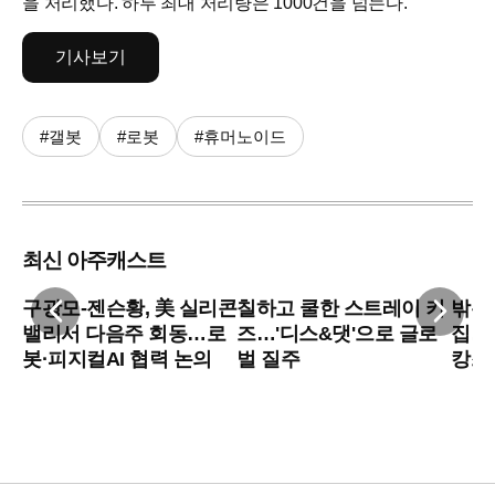
을 처리했다. 하루 최대 처리량은 1000건을 넘는다.
기사보기
#갤봇
#로봇
#휴머노이드
최신 아주캐스트
구광모-젠슨황, 美 실리콘
칠하고 쿨한 스트레이 키
밖은 
밸리서 다음주 회동…로
즈…'디스&댓'으로 글로
집…
봇·피지컬AI 협력 논의
벌 질주
캉스'