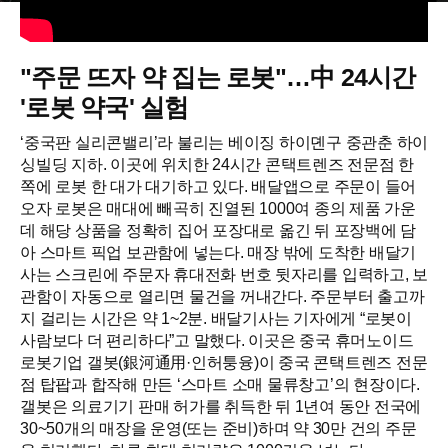
"주문 뜨자 약 집는 로봇"…中 24시간
'로봇 약국' 실험
‘중국판 실리콘밸리’라 불리는 베이징 하이뎬구 중관춘 하이
싱빌딩 지하. 이곳에 위치한 24시간 콘택트렌즈 전문점 한
쪽에 로봇 한 대가 대기하고 있다. 배달앱으로 주문이 들어
오자 로봇은 매대에 빼곡히 진열된 1000여 종의 제품 가운
데 해당 상품을 정확히 집어 포장대로 옮긴 뒤 포장백에 담
아 스마트 픽업 보관함에 넣는다. 매장 밖에 도착한 배달기
사는 스크린에 주문자 휴대전화 번호 뒷자리를 입력하고, 보
관함이 자동으로 열리면 물건을 꺼내간다. 주문부터 출고까
지 걸리는 시간은 약 1~2분. 배달기사는 기자에게 “로봇이
사람보다 더 편리하다”고 말했다. 이곳은 중국 휴머노이드
로봇기업 갤봇(銀河通用·인허퉁융)이 중국 콘택트렌즈 전문
점 탑팝과 합작해 만든 ‘스마트 소매 물류창고’의 현장이다.
갤봇은 의료기기 판매 허가를 취득한 뒤 1년여 동안 전국에
30~50개의 매장을 운영(또는 준비)하며 약 30만 건의 주문