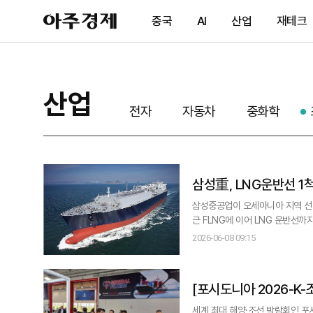
아
중국
AI
산업
재테크
주
경
제
산업
전자
자동차
중화학
삼성重, LNG운반선 1
삼성중공업이 오세아니아 지역 선사로부터
근 FLNG에 이어 LNG 운반선까지 LNG 밸
차별화된 LNG 분야 경쟁력이 연
2026-06-08 09:15
편, 현재 협의 중인 다수의 FLNG 안건도 철저히 준
선사로부터 LNG
[포시도니아 2026-K-조선 미래를 묻다③] 유상
하면 도태…올해 美 MR
세계 최대 해양·조선 박람회인 포