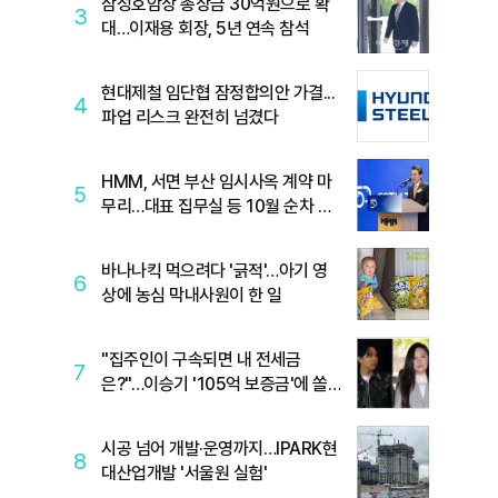
삼성호암상 총상금 30억원으로 확
3
대…이재용 회장, 5년 연속 참석
현대제철 임단협 잠정합의안 가결...
4
파업 리스크 완전히 넘겼다
HMM, 서면 부산 임시사옥 계약 마
5
무리…대표 집무실 등 10월 순차 이
전
바나나킥 먹으려다 '긁적'…아기 영
6
상에 농심 막내사원이 한 일
"집주인이 구속되면 내 전세금
7
은?"…이승기 '105억 보증금'에 쏠
린 눈
시공 넘어 개발·운영까지…IPARK현
8
대산업개발 '서울원 실험'