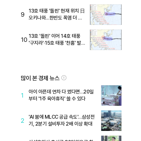
13호 태풍 '돌핀' 현재 위치 日
9
오키나와…한반도 폭염 더 키
울까?
13호 '돌핀' 이어 14호 태풍
10
'구지라'·15호 태풍 '찬홈' 발
생…현재 위치와 이동경로는?
많이 본 경제 뉴스
아이 아픈데 연차 다 썼다면…20일
1
부터 '1주 육아휴직' 쓸 수 있다
'AI 붐에 MLCC 공급 속도'…삼성전
2
기, 2분기 설비투자 2배 이상 확대