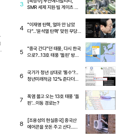
[특징주] 두산에너빌리티,
3
SMR 세제 지원·빌 게이츠 방
한 기대에 5%대 강세
"이재명 탄핵, 얼마 안 남았
4
다"...'윤석열 탄핵' 맞힌 무당,
'성지글' 등장
일
"중국 간다"던 태풍, 다시 한국
5
으로?...13호 태풍 '돌핀' 방향
급전환
국가가 청년 상대로 '통수'?...
6
청년미래적금 12% 준다더니
"응, 오류야"
폭염 몰고 오는 13호 태풍 '돌
7
핀'…이동 경로는?
[조용성의 현실중국] 중국산
8
에어콘을 웃돈 주고 산다...유
럽 열광시킨 메이디