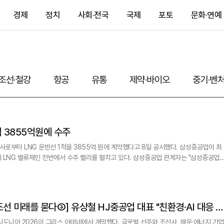
경제
정치
사회·전국
국제
포토
문화·연예
조선·철강
항공
유통
제약·바이오
중기·벤
척 3855억원에 수주
 LNG 운반선 1척을 3855억 원에 계약했다고 8일 공시했다. 삼성중공업이 최
류체인 전반에서 수주 랠리를 펼치고 있다. 삼성중공업 관계자는 "삼성중공업의
이은 수주 성과로 나타나고 있다"고 말하고 "고부가 선종 중심의 선별 수주를 지속하는 한
비하고 있다"고 밝혔다. 한편 삼성중공업은 지난 5월 오세아니아 지역
철 HJ중공업 대표 "친환경·AI 대응 못
O 성과도 기대"
시도니아 2026이 그리스 아테네에서 개막했다. 글로벌 선주와 조선사, 해운·에너지 기업