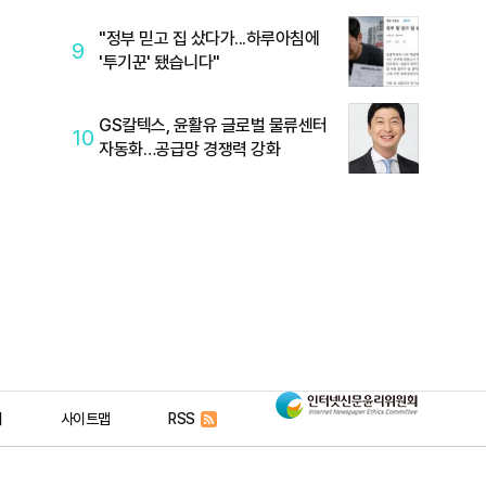
"정부 믿고 집 샀다가...하루아침에
9
'투기꾼' 됐습니다"
GS칼텍스, 윤활유 글로벌 물류센터
10
자동화…공급망 경쟁력 강화
인
리
사이트맵
RSS
터