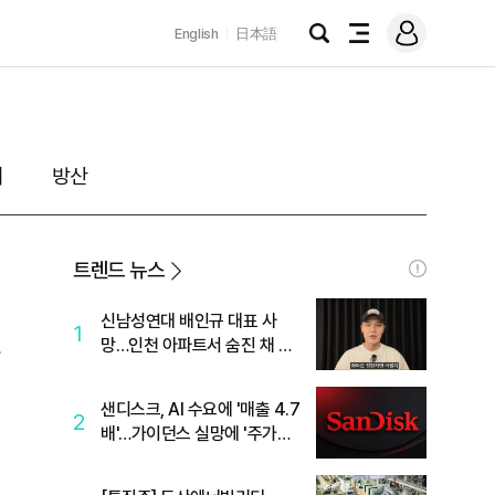
로
English
日本語
그
검
전
인
색
체
메
뉴
처
방산
트렌드 뉴스
신남성연대 배인규 대표 사
1
망…인천 아파트서 숨진 채 발
견
샌디스크, AI 수요에 '매출 4.7
2
배'…가이던스 실망에 '주가는
하락'