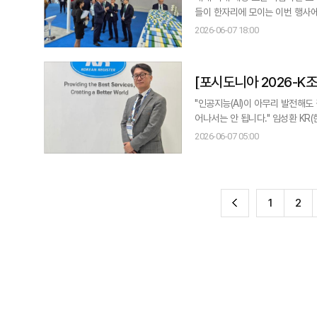
들이 한자리에 모이는 이번 행사에서
중 조명될 전망이다. 아주경제는 
2026-06-07 18:00
성장 전략을 
[포시도니아 2026-K조선 미래를 묻다②] 임성
답은 사람…민관 원팀으
"인공지능(AI)이 아무리 발전해
어나서는 안 됩니다." 임성환 KR(한국선급) 유럽지역본부장은 5일(현지시간) 그리스 아테네에서 열린 세계 최대 해양박람
회 '포시도니아 2026' 현장에서 본
2026-06-07 05:00
"그간 해운업계 화두가 탈탄소화와
전
1
2
이