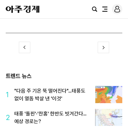
로
아
그
검
전
주
인
색
체
경
메
제
뉴
전
다
이
음
트렌드 뉴스
"다음 주 기온 뚝 떨어진다"…태풍도
1
없이 열돔 박살 낸 '이것'
태풍 '돌핀'·'찬홈' 한반도 빗겨간다…
2
예상 경로는?