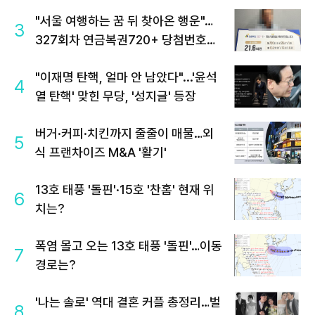
"서울 여행하는 꿈 뒤 찾아온 행운"…
3
327회차 연금복권720+ 당첨번호조
회 주목
"이재명 탄핵, 얼마 안 남았다"...'윤석
4
열 탄핵' 맞힌 무당, '성지글' 등장
버거·커피·치킨까지 줄줄이 매물…외
5
식 프랜차이즈 M&A '활기'
13호 태풍 '돌핀'·15호 '찬홈' 현재 위
6
치는?
폭염 몰고 오는 13호 태풍 '돌핀'…이동
7
경로는?
'나는 솔로' 역대 결혼 커플 총정리…벌
8