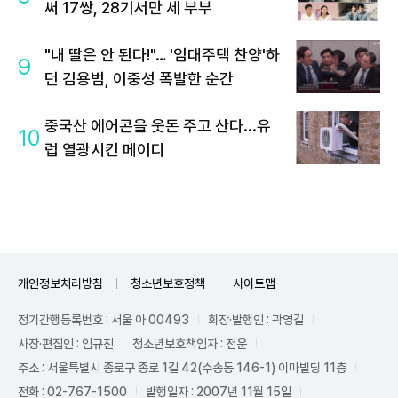
써 17쌍, 28기서만 세 부부
"내 딸은 안 된다!"… '임대주택 찬양'하
9
던 김용범, 이중성 폭발한 순간
중국산 에어콘을 웃돈 주고 산다...유
10
럽 열광시킨 메이디
개인정보처리방침
청소년보호정책
사이트맵
정기간행등록번호 : 서울 아 00493
회장·발행인 : 곽영길
사장·편집인 : 임규진
청소년보호책임자 : 전운
주소 : 서울특별시 종로구 종로 1길 42(수송동 146-1) 이마빌딩 11층
전화 : 02-767-1500
발행일자 : 2007년 11월 15일