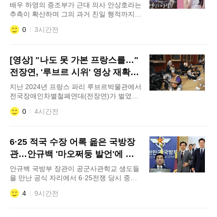
응 보니
배우 하영의 증조부가 근대 의사 안상호라는
추측이 확산하며 그의 과거 친일 행적까지
재조명되고 있다. 하영은 앞서 여러 방송과
0
3시간전
인터뷰에서 의사 집안 출신이라는 사실을 공
개해왔다. 지난해 1월 공개된 인터뷰에서는
아버지가 현직 의사이고 어머니가 간호 전공
[영상] "나도 못 가본 프랑스를…"
자였다고 밝히면서 "증조할아버지는 과거 한
양에서 양의학으로 첫 개업을 하셨던 의사라
전장연, '루브르 시위' 영상 재확산
고 들었다. 고종 황제 진료도 보셨다고 한
왜?
지난 2024년 프랑스 파리 루브르박물관에서
다"고 말했다. 최근 방
전국장애인차별철폐연대(전장연)가 벌였던
시위 영상이 재확산하며 누리꾼들의 갑론을
0
4시간전
박이 벌어지고 있다. 당시 전장연이 유럽까
지 이동해 시위를 벌였다는 사실이 알려지며
“프랑스까지 이동할 수 있는 장애인의 이동
6·25 적국 수장 어록 읊은 국방장
권은 이미 충분히 보장된 것 아니냐”는 취지
의 비판이 이어지고 있다. 9일 각종 온라인
관…안규백 '마오쩌둥 발언'에 자
커뮤니티와 사회관계망서비스(SNS)에서는
질론
안규백 국방부 장관이 공군사관학교 생도들
전장연이
을 만난 공식 자리에서 6·25전쟁 당시 중공
군의 참전을 결정했던 중국 마오쩌둥(모택
4
9시간전
동)의 어록을 자신의 좌우명으로 소개해 거
센 파문이 일고 있다. 국가 안보를 책임지는
국방 수장으로서 부적절한 안보관과 역사 인