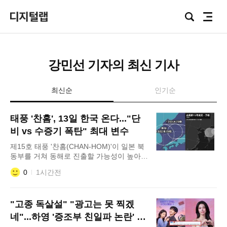
Focus
검
전
Lab
색
체
메
뉴
강민선 기자의 최신 기사
최신순
인기순
태풍 '찬홈', 13일 한국 온다..."단
비 vs 수증기 폭탄" 최대 변수
제15호 태풍 '찬홈(CHAN-HOM)'이 일본 북
동부를 거쳐 동해로 진출할 가능성이 높아지
면서 가뭄 해갈에 대한 기대와 집중호우에
0
1시간전
대한 우려가 동시에 제기되고 있다. 10일 기
상청 및 외신에 따르면 대형 태풍 15호 찬홈
은 일본 먼 동쪽 해상에서 시속 25km의 속도
"고종 독살설" "광고는 못 찍겠
로 서북서진 중이다. 중심기압 994hPa, 최대
풍속 18m/s의 상대적으로 약한 세력을 유지
네"...하영 '증조부 친일파 논란' 반
하고 있다. 이에 따라 찬홈은 오는 11일