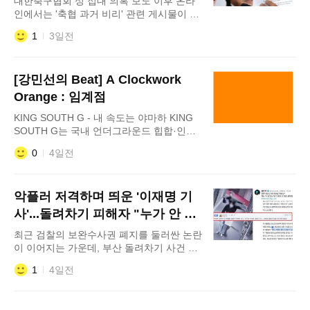
대한축구협회 성 접대 의혹 보도 이후 온라
수준으로 점차 낮아진다
인에서는 '축협 과거 비리' 관련 게시물이 확
산하고 있다. 앞서 JTBC는 6일 대한축구협
1
3일전
회가 2011년 국가대표 축구 경기를 앞두고
외국인 심판들에게 수차례 성 접대를 제공했
다고 단독 보도했다. 보도에 따르면 당시 축
[강민선의 Beat] A Clockwork
구협회는 서울과 울산 등에서 안마업소 비용
을 법인카드로 결제했다. 이에 대해 축구협
Orange : 임계점
회 관계자는 "당시에는 관행적으로 이뤄지던
KING SOUTH G - 내 속도는 야마하 KING
SOUTH G는 국내 언더그라운드 힙합·인터
넷 기반 음악 신(Scene)에서 활동하는 아티
0
4일전
스트다. 음원 플랫폼을 중심으로 작품을 발
표하며, 인터넷 밈 문화와 과장된 캐릭터성
을 적극적으로 활용하는 독특한 음악 스타일
악플러 저격하며 띄운 '이재명 기
로 알려져 있다. KING SOUTH G의 음악은
기존 힙합의 문법
사'...돌려차기 피해자 "누가 안 읽
었나 보라"
최근 검찰의 보완수사권 폐지를 둘러싼 논란
이 이어지는 가운데, 부산 돌려차기 사건 피
해자 김진주 씨가 일부 언론의 보도 내용을
1
4일전
정면으로 반박했다. 5일 김진주 씨는 자신의
사회관계망서비스(SNS)를 통해 한 매체가
보도한 '부산 돌려차기 사건 성범죄 밝힌 건