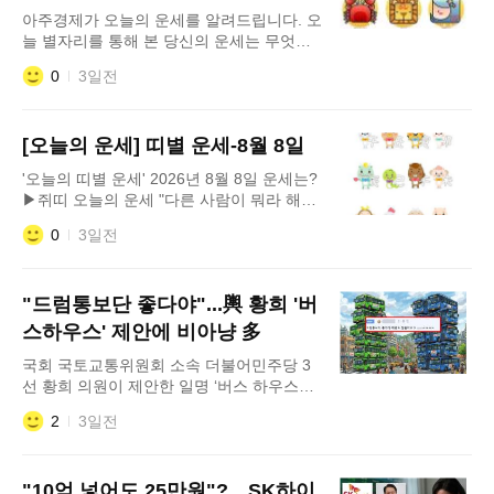
여러 카드사에 흩어져 있는 포인트는 통합조
아주경제가 오늘의 운세를 알려드립니다. 오
회 서비스를 통해 한 번에 확인, 현금 전환이
늘 별자리를 통해 본 당신의 운세는 무엇일
까요? 오늘의 운세를 확인하고 싶다면, 기사
0
3일전
를 참고해주세요! 1. 물병자리 (1월 20일∼2
월 18일) 몹시 바쁘고 분주하던 시기를 살짝
지났네요. 이제 서서히 여유를 되찾게 되는
[오늘의 운세] 띠별 운세-8월 8일
날이 될 것입니다. 사람들과의 관계도 훨씬
수월해질 것이며, 자신을 위해 쓸 수 있는 시
'오늘의 띠별 운세' 2026년 8월 8일 운세는?
간도 조금은 챙길 수 있게 될 것입니다. 당신
▶쥐띠 오늘의 운세 "다른 사람이 뭐라 해도
과 가까운 곳
겉치레 보다는 내실을 기하세요. 뚝배기보다
0
3일전
는 장맛이에요. " 72년생 - 대화나 협상을 하
기에 좋은 날이에요. 여행이나 이동을 하는
것도 좋습니다. 84년생 - 혼자서 모든 것을
"드럼통보단 좋다야"...輿 황희 '버
독차지하지 마세요. 생각지도 못한 적이 생
길 수 있어요. 96년생 -
스하우스' 제안에 비아냥 多
국회 국토교통위원회 소속 더불어민주당 3
선 황희 의원이 제안한 일명 ‘버스 하우스
(Bus House)’ 구상이 온라인 커뮤니티에서
2
3일전
거센 논란을 일으키고 있다. 황 의원은 7일
자신의 페이스북에 “네덜란드 암스테르담 운
하에 보트 하우스(boat house)가 즐비하게
"10억 넣어도 25만원"?…SK하이
있는 것을 본적이 있다”며 우리나라에도 버