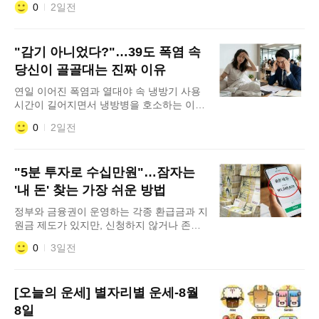
0
2일전
리하는 동시에 추석 대목을 앞두고 대규모
할인 행사를 시작하기 때문이다. 특히 냉장
고·세탁기·에어컨 등 대형 가전은 8월 할인
"감기 아니었다?"…39도 폭염 속
폭이 커지는 대표 품목으로 꼽힌다. 국내외
가전업체들은 하반기 신제품 출시와 추석 프
당신이 골골대는 진짜 이유
로모션을 앞두고 기존 모델 재고를 소진하기
연일 이어진 폭염과 열대야 속 냉방기 사용
위해 다양한 할
시간이 길어지면서 냉방병을 호소하는 이들
이 급증하고 있다. 낮에는 35도를 넘나드는
0
2일전
폭염, 실내에서는 20도 안팎의 강한 냉방 환
경이 반복되면서 몸이 급격한 온도 변화에
적응하지 못하는 것이다. 특히 8월 말복을
"5분 투자로 수십만원"…잠자는
전후로는 여름철 피로가 누적되는 시기인 만
큼 단순한 피곤함으로 넘기기보다 냉방병과
'내 돈' 찾는 가장 쉬운 방법
감기, 온열질환을 구분해 건강관리에 신경
정부와 금융권이 운영하는 각종 환급금과 지
써야 한다는 조언이 나온다. 냉방병은
원금 제도가 있지만, 신청하지 않거나 존재
자체를 몰라 돌려받지 못하는 사례가 적지
0
3일전
않은 것으로 나타났다. 카드포인트부터 세금
환급, 건강보험 환급금까지 조회만 해도 예
상치 못한 금액을 돌려받을 수 있어 정기적
[오늘의 운세] 별자리별 운세-8월
으로 확인할 필요가 있다는 조언이 나온다.
대표적인 것이 카드포인트 현금화 서비스다.
8일