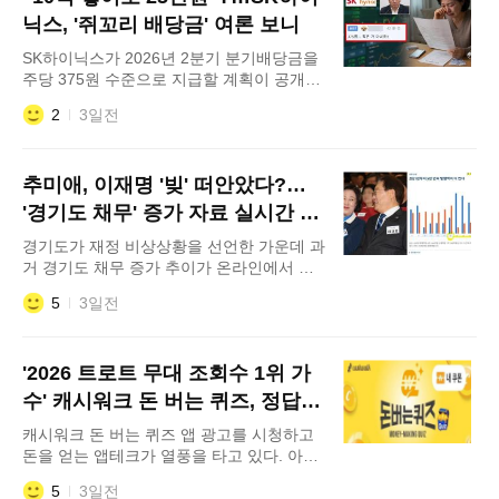
스 하우스(bus house)를 적용하자고 제안했
닉스, '쥐꼬리 배당금' 여론 보니
다. 그는 &ldq
SK하이닉스가 2026년 2분기 분기배당금을
주당 375원 수준으로 지급할 계획이 공개되
면서 개인 투자자들의 불만이 폭발하고 있
2
3일전
다. 7일 금융감독원 전자공시시스템(DART)
에 따르면 SK하이닉스는 보통주 1주당 375
원의 현금 분기배당을 결정했다고 공시했다.
추미애, 이재명 '빚' 떠안았다?…
시가배당율은 0.02%로 이번 배당금 총액은
약 2,733억 2,480만 원 규모다. 배당기준일
'경기도 채무' 증가 자료 실시간 확
은 오는 8월 31일이다. 배당 공시가 발표되
산
경기도가 재정 비상상황을 선언한 가운데 과
자 주요 주식 커뮤
거 경기도 채무 증가 추이가 온라인에서 주
목받고 있다. 추미애 경기도지사는 지난 5일
5
3일전
기자회견을 열고 경기도 재정 비상상황을 선
언했다. 경기도는 부동산 경기 침체에 따른
취득세 감소와 복지 지출 확대 등을 재정 부
'2026 트로트 무대 조회수 1위 가
담 요인으로 설명했다. 이후 온라인에서는
경기도의 채무 변화를 정리한 자료들이 확
수' 캐시워크 돈 버는 퀴즈, 정답
산, 이재명 대통령의 경기도지사 재임 시절
은?
캐시워크 돈 버는 퀴즈 앱 광고를 시청하고
재정 운용을 둘러싼 논쟁이 시작됐다.
돈을 얻는 앱테크가 열풍을 타고 있다. 아주
경제가 7월 30일 현재 출제한 캐시워크 돈
5
3일전
버는 퀴즈 정답을 공개한다. 이날 '박서진/