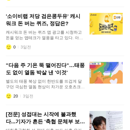
박지현/강문경 등이 포함된 팬마음 트로트
무대 조회수 1위 투표에서는 2위를 달성한
'소이비랩 저당 검은콩두유' 캐시
스타에게 2주 동안 서울 지하철역 OOOO 광
고를 드려요.(초성 힌트: ㅅㄱㄱㄷ)'이라
워크 돈 버는 퀴즈, 정답은?
는 문제가 출제됐다. 이 문제의
캐시워크 돈 버는 퀴즈 앱 광고를 시청하고
돈을 얻는 앱테크가 열풍을 타고 있다. 아주
경제가 7월 30일 현재 출제한 캐시워크 돈
0
3일전
버는 퀴즈 정답을 공개한다. 이날 '당류는
낮추고 검은콩 영양은 가득 담은 '저당 검은
콩두유' 지금 감사제 특가 진행 중이에요!
"다음 주 기온 뚝 떨어진다"…태풍
(※ 한정수량 마감 시 즉시 종료) 콩을 통째
로 부드럽게 갈아 담고 설탕 대신 알룰로스
도 없이 열돔 박살 낸 '이것'
를 사용했어요. 간단하게 마
별도의 태풍 북상 없이 한반도를 뜨겁게 달
구던 극심한 열돔 현상이 차가운 오호츠크해
기단의 확장으로 일시 후퇴할 전망이다. 한
20
3일전
반도와 일본 열도 동부 지역을 중심으로 기
온 하락세가 나타날 것으로 보인다. 한국 기
상청 예보 수치에 따르면, 5일 38.1도, 6일
[전문] 성접대는 시작에 불과했
38.2도까지 치솟았던 전국 최고기온은 오호
츠크해 기단이 밀고 들어오는 8일을 기점으
다...기자가 흔든 '축협 문체부 보고
로 27~36도, 9일 26~35도, 10일 27~34도
서' 실체