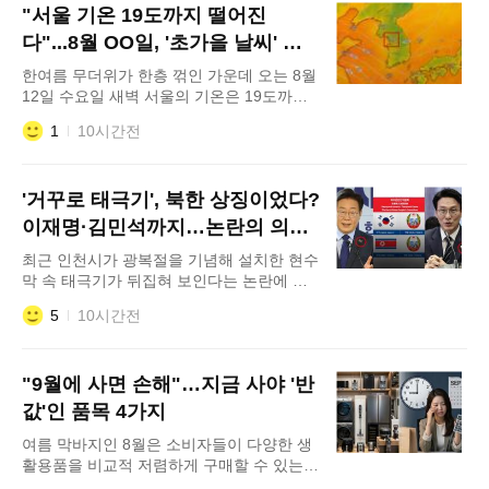
"서울 기온 19도까지 떨어진
식을 드러냈다는 비판이 쏟아지는 가운데 온
라인을 중심으로 장관의 자질과 이력을 둘러
다"...8월 OO일, '초가을 날씨' 온
싼 논란도 확대되고 있다. 사건의 발단은 안
다
한여름 무더위가 한층 꺾인 가운데 오는 8월
장관이 공군사관학교를 방문해 진행
12일 수요일 새벽 서울의 기온은 19도까지
떨어지며 서늘한 날씨를 보일 것으로 전망된
1
10시간전
다. 글로벌 기상 시각화 앱 '윈디(Windy)'의
기온 예측 모델 레이어 화면 분석에 따르면,
오는 12일 새벽 5시 기준 서울특별시 일대의
'거꾸로 태극기', 북한 상징이었다?
기온은 19도를 기록할 것으로 나타났다. 공
개된 기상 지도 데이터에서는 한반도 중북부
이재명·김민석까지…논란의 의미
지역이 초록색의 낮은 기온대로 뒤덮인 모습
는
최근 인천시가 광복절을 기념해 설치한 현수
을
막 속 태극기가 뒤집혀 보인다는 논란에 휩
싸인 가운데 인천 송도 불꽃축제 현장에서도
5
10시간전
태극 문양이 뒤집힌 모습이 포착됐다. 여기
에 과거 이재명 대통령과 김민석 국무총리
역시 뒤집힌 태극기 배지를 착용한 사례가
"9월에 사면 손해"…지금 사야 '반
잇따라 재조명되며 별도의 의도가 있는 것
아니냐는 의혹까지 제기되고 있다. 앞서 인
값'인 품목 4가지
천시는 최근 제81주년 광복절을 기념해 시
여름 막바지인 8월은 소비자들이 다양한 생
청 후문 인근 횡단보도에 현수막
활용품을 비교적 저렴하게 구매할 수 있는
시기로 꼽힌다. 유통업계가 여름 재고를 정