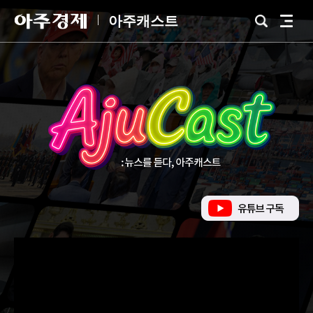
아
아주캐스트
검
전
주
색
체
경
메
제
뉴
유
튜
브
바
로
가
기