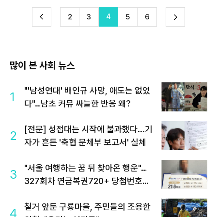
4
다
2
3
5
6
이
음
많이 본 사회 뉴스
"'남성연대' 배인규 사망, 애도는 없었
1
다"…남초 커뮤 싸늘한 반응 왜?
[전문] 성접대는 시작에 불과했다...기
2
자가 흔든 '축협 문체부 보고서' 실체
"서울 여행하는 꿈 뒤 찾아온 행운"…
3
327회차 연금복권720+ 당첨번호조
회 주목
철거 앞둔 구룡마을, 주민들의 조용한
4