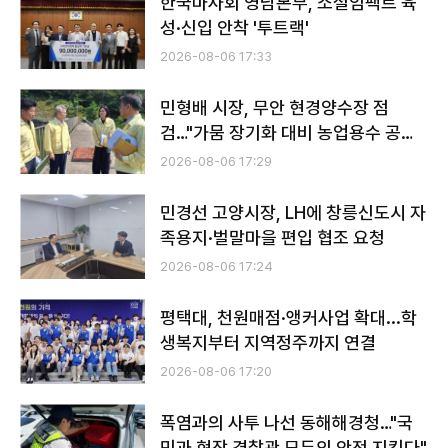
한국마사회 영남본부, 소셜임팩트 육
성·신입 안착 '투트랙'
2026-08-06 17:33
민형배 시장, 무안 현경양수장 점
검…"가뭄 장기화 대비 농업용수 공급
총력"
2026-08-06 17:29
민경선 고양시장, LH에 창릉신도시 자
족용지·벌말마을 편입 협조 요청
2026-08-06 17:24
평택대, 천원매점·앵커사업 확대...학
생복지부터 지역정주까지 연결
2026-08-06 17:20
폭염과의 사투 나선 동해해경청…"국
민과 현장 경찰관 모두의 안전 지킨다"