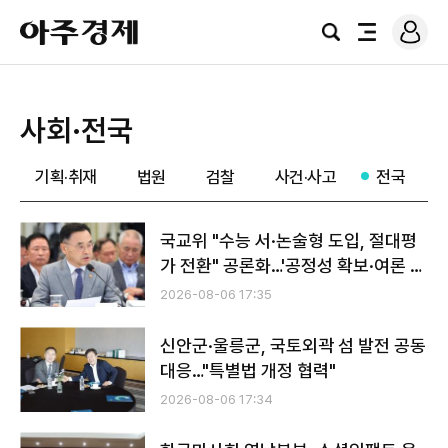
로
아
그
검
전
주
인
색
체
경
메
제
뉴
사회·전국
기획·취재
법원
검찰
사건·사고
전국
국교위 "수능 서·논술형 도입, 절대평
가 전환" 공론화…'공정성 확보·여론 설
득'이 관건
2026-08-06 17:35
신안군·울릉군, 국토외곽 섬 발전 공동
대응…"특별법 개정 협력"
2026-08-06 17:34