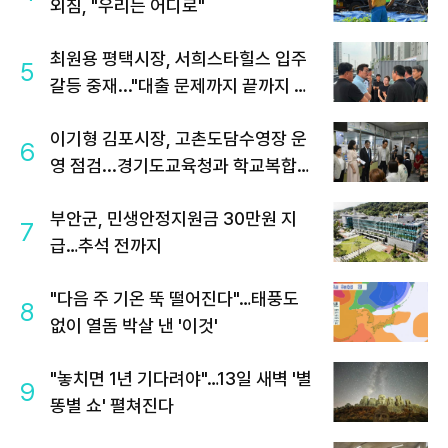
외침, "우리는 어디로"
최원용 평택시장, 서희스타힐스 입주
5
갈등 중재..."대출 문제까지 끝까지 살
필 것"
이기형 김포시장, 고촌도담수영장 운
6
영 점검...경기도교육청과 학교복합시
설 협력 강화
부안군, 민생안정지원금 30만원 지
7
급…추석 전까지
"다음 주 기온 뚝 떨어진다"…태풍도
8
없이 열돔 박살 낸 '이것'
"놓치면 1년 기다려야"…13일 새벽 '별
9
똥별 쇼' 펼쳐진다