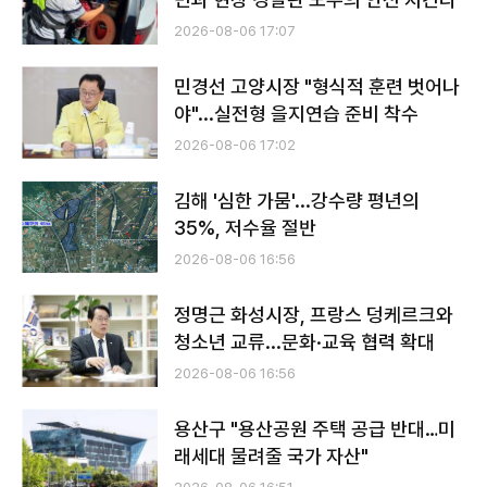
2026-08-06 17:07
민경선 고양시장 "형식적 훈련 벗어나
야"...실전형 을지연습 준비 착수
2026-08-06 17:02
김해 '심한 가뭄'...강수량 평년의
35%, 저수율 절반
2026-08-06 16:56
정명근 화성시장, 프랑스 덩케르크와
청소년 교류...문화·교육 협력 확대
2026-08-06 16:56
용산구 "용산공원 주택 공급 반대…미
래세대 물려줄 국가 자산"