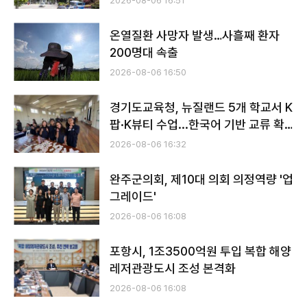
2026-08-06 16:51
온열질환 사망자 발생…사흘째 환자
200명대 속출
2026-08-06 16:50
경기도교육청, 뉴질랜드 5개 학교서 K
팝·K뷰티 수업...한국어 기반 교류 확
대
2026-08-06 16:32
완주군의회, 제10대 의회 의정역량 '업
그레이드'
2026-08-06 16:08
포항시, 1조3500억원 투입 복합 해양
레저관광도시 조성 본격화
2026-08-06 16:08
전