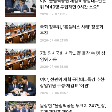
여야 올림픽공원 재검표 공감대…선관
위 "440명 투입하면 9시간 소요"
2026-07-07 13:19
국회 정무위, '홈플러스 사태' 청문회
추진
2026-07-06 21:05
7월 임시국회 시작...野 불참 속 與 상
임위 가동
2026-07-06 18:08
여야, 선관위 개혁 공감대…특검 추천·
상임위원 구성·재검표 '이견'
2026-07-06 15:57
윤상현 "올림픽공원 투표지 247만장,
공개 재검표 제안"