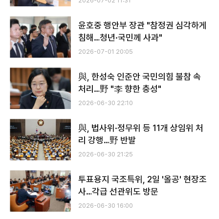
2026-07-02 11:31
윤호중 행안부 장관 "참정권 심각하게
침해…청년·국민께 사과"
2026-07-01 20:05
與, 한성숙 인준안 국민의힘 불참 속
처리…野 "李 향한 충성"
2026-06-30 22:10
與, 법사위·정무위 등 11개 상임위 처
리 강행…野 반발
2026-06-30 21:25
투표용지 국조특위, 2일 '올공' 현장조
사…각급 선관위도 방문
2026-06-30 16:00
전