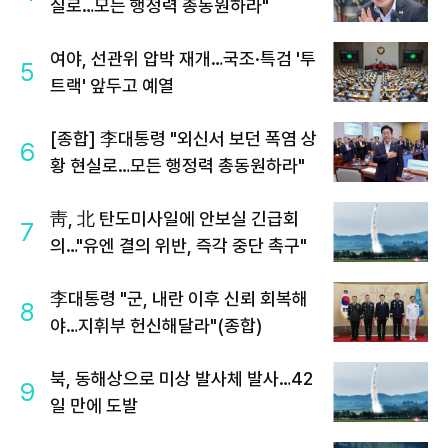
실로…모든 행정력 총동원하라"
여야, 선관위 압박 재개…국조·특검 '투
5
트랙' 앞두고 예열
[종합] 李대통령 "외신서 보던 폭염 상
6
황 현실로…모든 행정력 총동원하라"
靑, 北 탄도미사일에 안보실 긴급회
7
의…"유엔 결의 위반, 즉각 중단 촉구"
李대통령 "군, 내란 이후 신뢰 회복해
8
야…지휘부 헌신해달라"(종합)
북, 동해상으로 미상 발사체 발사…42
9
일 만에 도발