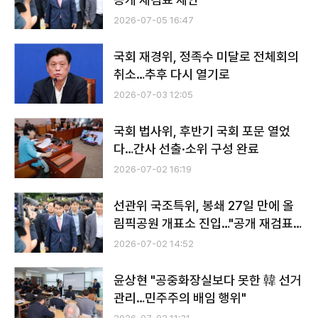
2026-07-05 16:47
국회 재경위, 정족수 미달로 전체회의
취소…추후 다시 열기로
2026-07-03 12:05
국회 법사위, 후반기 국회 포문 열었
다…간사 선출·소위 구성 완료
2026-07-02 16:19
선관위 국조특위, 봉쇄 27일 만에 올
림픽공원 개표소 진입…"공개 재검표
검토해야"
2026-07-02 14:52
윤상현 "공중화장실보다 못한 韓 선거
관리…민주주의 배임 행위"