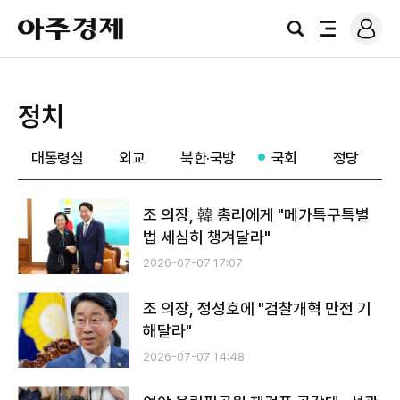
로
아
그
검
전
주
인
색
체
경
메
제
뉴
정치
대통령실
외교
북한·국방
국회
정당
조 의장, 韓 총리에게 "메가특구특별
법 세심히 챙겨달라"
2026-07-07 17:07
조 의장, 정성호에 "검찰개혁 만전 기
해달라"
2026-07-07 14:48