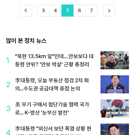
5
다
3
4
6
7
이
음
많이 본 정치 뉴스
"북한 13.5km 앞"인데...안보보다 대
1
통령 안위? '안보 박살' 근황 총정리
李대통령, 오늘 부동산 점검 2차 회
2
의…수도권 공급대책 중점 논의
美 무기 구매서 첨단기술 협력 국가
3
로… K-방산 '눈부신 발전'
李대통령 "외신서 보던 폭염 상황 현
4