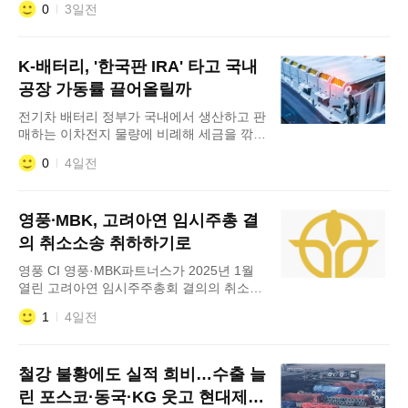
0
3일전
조합원 투표를 통과한 첫 사례다. 5일 업계
에 따르면 현대제철 노동조합은 지난 3일 오
전 6시부터 이날 오후 3시까지 올해 임단협
K-배터리, '한국판 IRA' 타고 국내
잠정합의안에 대한 조합원 찬반투표를 진행
했다. 개표는 이날 오후 3시 충남지부 현대
공장 가동률 끌어올릴까
제철지회 대교육장에서 이뤄졌다. 투표에는
전기차 배터리 정부가 국내에서 생산하고 판
총 7179명이 참여했다. 개표 결과
매하는 이차전지 물량에 비례해 세금을 깎아
주는 이른바 '한국판 인플레이션감축법
0
4일전
(IRA)'을 도입한다. 투자액이 아닌 실제 생산
량을 기준으로 지원하는 제도가 신설되면서
LG에너지솔루션, 삼성SDI, SK온 등 배터리
영풍∙MBK, 고려아연 임시주총 결
사들의 국내 공장 가동 부담이 줄어들 공산
이 크다. 4일 업계에 따르면 재정경제부는
의 취소소송 취하하기로
'2026 세제개편안'에 국내생산세액 공제 신
영풍 CI 영풍·MBK파트너스가 2025년 1월
설 방안을 담았
열린 고려아연 임시주주총회 결의의 취소를
구하는 소송을 취하하기로 했다. 4일 업계에
1
4일전
따르면 최근 영풍·MBK 파트너스는 당초 이
사건 소송을 제기한 목적을 모두 달성한 상
태라는 판단에서 법원에 소를 취하할 뜻을
철강 불황에도 실적 희비…수출 늘
밝혔다. 이에 따라 다른 주주들과의 관계에
서의 일괄적인 사건 해결을 위한 소송법상
린 포스코·동국·KG 웃고 현대제철