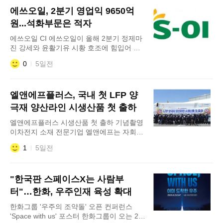
결했다고 3일 공시했다. 해당 선박은 2029
에쓰오일, 2분기 영업익 9650억
년 8월까지 순차적으로 인도될 예정이다. 삼
성중공업의 올해 상선 부문 누적 수주 실적
원...석화부문은 적자
은 34척, 58억달러로 수주 목표인 57억달러
에쓰오일 CI 에쓰오일이 올해 2분기 정제마
의 102%를 달성했다. 선종별
진 강세와 윤활기유 시황 호조에 힘입어 전
년 동기 대비 흑자 전환했다. 다만 전분기 발
0
5일전
생한 일회성 재고 관련 이익이 사라지면서
영업이익은 전분기보다 감소했다. 에쓰오일
은 올해 2분기 연결 기준 매출 11조3435억
엘앤에프플러스, 국내 첫 LFP 양
원, 영업이익 9650억원을 기록했다고 3일
밝혔다. 매출과 영업이익 모두 전년 동기 대
극재 양산라인 시생산품 첫 출하
비 흑자 전환했다. 올해 상반기 누적 매출은
엘앤에프플러스 시생산품 첫 출하 기념촬영
20조2862억원, 영업이익은 2
이차전지 소재 전문기업 엘앤에프는 자회사
엘앤에프플러스가 지난 7월 31일 국내 최초
1
5일전
LFP(리튬인산철) 양극재 양산라인에서 생산
한 시생산품을 처음 출하했다고 3일 밝혔다.
이번 출하 물량은 양산라인의 램프업(생산
"한국판 스페이스X는 사람부
안정화 및 생산량 확대) 과정에서 생산된 제
품이다. 향후 고객사 평가와 품질 검증 등을
터"…한화, 우주인재 육성 확대
거쳐 본격적인 양산·공급 체계를 구축하기
한화그룹 '우주의 조약돌' 오픈 컨퍼런스
위한 시생산품이다. 이번
'Space with us' 포스터 한화그룹이 오는 29