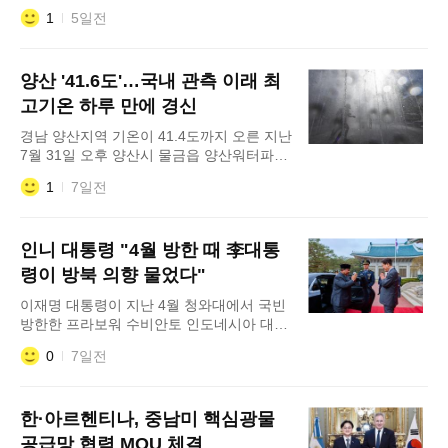
일 서울 마포구 상암동 큐브컨벤션센터에서
1
5일전
'우주의 조약돌 오픈 컨퍼런스'를 개최한다
고 3일 밝혔다. 이번 행사는 청소년 대상 우
주인재 육성 프로그램인 '우주의 조약돌'을
양산 '41.6도'…국내 관측 이래 최
일반 대중과 만나는 공개 컨퍼런스로 확장한
자리다. '우주의 조약돌'은 한화그룹과 KAI
고기온 하루 만에 경신
경남 양산지역 기온이 41.4도까지 오른 지난
7월 31일 오후 양산시 물금읍 양산워터파크
분수대에서 시민이 물놀이하고 있다. 1일 오
1
7일전
후 2시 8분 경남 양산의 기온이 41.6도까지
치솟았다. ‘122년 국내 기상관측 사상 최고
기온’ 기록이 하루 만에 다시 경신된 것이다.
인니 대통령 "4월 방한 때 李대통
연합뉴스에 따르면 이날 경산 기온은 낮 12
시 14분 처음으로 40도를 기록한 뒤 오름세
령이 방북 의향 물었다"
를 이어가며 41.6도까지 상승했다.
이재명 대통령이 지난 4월 청와대에서 국빈
방한한 프라보워 수비안토 인도네시아 대통
령을 영접하고 있다. 프라보워 수비안토 인
0
7일전
도네시아 대통령이 올해 4월 한국을 국빈 방
문했을 당시 이재명 대통령으로부터 북한을
찾아 대화의 물꼬를 틀 수 있겠느냐는 질문
한·아르헨티나, 중남미 핵심광물
을 받았으며 자신이 가겠다고 답했다고 밝혔
다. 1일 연합뉴스가 로이터통신과 인도네시
공급망 협력 MOU 체결