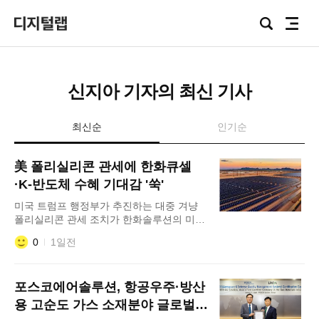
Focus
검
전
Lab
색
체
메
뉴
신지아 기자의 최신 기사
최신순
인기순
美 폴리실리콘 관세에 한화큐셀
·K-반도체 수혜 기대감 '쑥'
미국 트럼프 행정부가 추진하는 대중 겨냥
폴리실리콘 관세 조치가 한화솔루션의 미국
태양광 사업과 유상증자 효과를 가를 변수로
0
1일전
떠올랐다. 해외에서 폴리실리콘을 조달하는
한화큐셀은 관세 부과 범위에 따라 희비가
갈릴 수 있다. 또 다른 폴리실리콘 수요처인
포스코에어솔루션, 항공우주·방산
반도체 업계에 미칠 영향은 제한적일 것으로
전망된다. 6일 업계에 따르면 트럼프 행정부
용 고순도 가스 소재분야 글로벌
는 미국으로 수입되는 폴리실리콘에 15%의