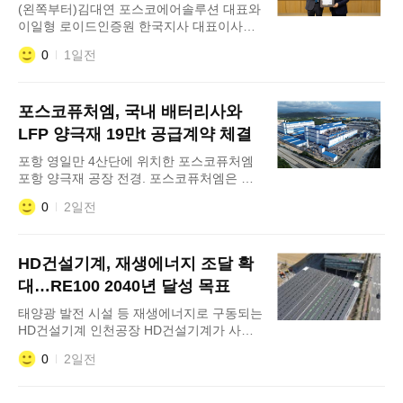
인증 획득
(왼쪽부터)김대연 포스코에어솔루션 대표와
관세를 부과하는 방안을 준비하고 있다. 폴
이일형 로이드인증원 한국지사 대표이사가
리실리콘은 태양광 셀
6일 포스코센터에서 항공우주·방산 품질경
0
1일전
영시스템 인증 수여식을 갖고 기념 촬영을
하고 있다. 포스코그룹 산업가스 전문회사인
포스코에어솔루션이 로이드인증원(LRQA)
포스코퓨처엠, 국내 배터리사와
으로부터 아시아 지역 최초로 항공우주 및
방산용 고순도 희귀가스 제조 분야 국제공인
LFP 양극재 19만t 공급계약 체결
인증인 '항공우주·방산 품질경영시스템
포항 영일만 4산단에 위치한 포스코퓨처엠
(AS9100D)'을 획득했다
포항 양극재 공장 전경. 포스코퓨처엠은 포
항 삼원계 하이니켈 양극재 생산라인 일부를
0
2일전
LFP 생산라인으로 개조해 고객사 시제품을
인증을 진행중이다. 포스코퓨처엠이 6일 국
내 유력 배터리 업체와 LFP(리튬·인산·철)용
HD건설기계, 재생에너지 조달 확
양극재 대규모 장기 공급에 합의하며 LFP
양극재 사업을 본격화했다. 이날 합의는 폭
대…RE100 2040년 달성 목표
증하는 북미 에너지저장장치(ESS)수요에 선
태양광 발전 시설 등 재생에너지로 구동되는
제적으로 대응하기
HD건설기계 인천공장 HD건설기계가 사업
장 내 재생에너지 사용을 늘리며 2040년
0
2일전
RE100 달성에 속도를 내고 있다. HD건설기
계는 최근 인천 사업장에서 복수의 재생에너
지 발전사업자와 총 12.4MWp(메가와트피