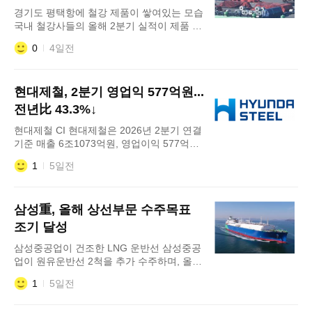
절차의 일환으로 지난 7월 30일 법원의 화해
주춤
경기도 평택항에 철강 제품이 쌓여있는 모습
권고결정이 내
국내 철강사들의 올해 2분기 실적이 제품 구
성과 수출 비중에 따라 엇갈렸다. 동국제강
0
4일전
과 KG스틸은 수출 확대, 포스코홀딩스는 판
매가격과 판매량 증가에 힘입어 실적을 개선
한 반면 현대제철은 전년 동기보다 영업이익
현대제철, 2분기 영업익 577억원...
이 줄었다. 3일 업계에 따르면 현대제철은 2
분기 연결 기준 매출 6조1073억원, 영업이
전년比 43.3%↓
익 577억원을 기록했다. 전년 동기 대비 매
현대제철 CI 현대제철은 2026년 2분기 연결
출은 2.7% 증가했지만 영업이익은 43
기준 매출 6조1073억원, 영업이익 577억원,
당기순이익 121억원을 기록했다고 3일 공시
1
5일전
했다. 전년 동기 대비 매출은 2.7% 증가했지
만, 영업이익은 43.3% 감소했다. 봉형강 제
품을 중심으로 판매량이 늘고 주요 제품 가
삼성重, 올해 상선부문 수주목표
격이 오르면서 매출은 전분기 대비 6.4% 증
가했다. 영업이익도 전분기보다 개선됐다.
조기 달성
차입금 및 부채비율에 대해서는 "미국 제철
삼성중공업이 건조한 LNG 운반선 삼성중공
소 신규
업이 원유운반선 2척을 추가 수주하며, 올해
상선 부문 수주 목표를 조기에 달성했다. 삼
1
5일전
성중공업은 유럽 지역 선사와 원유운반선 2
척에 대한 2680억원 규모의 건조 계약을 체