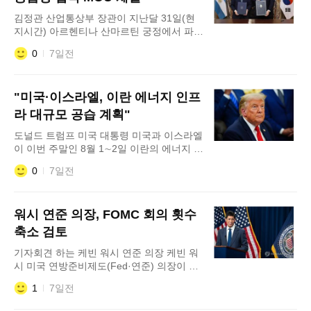
아 주간지 템포를 인용해 보도한 내용에 따
김정관 산업통상부 장관이 지난달 31일(현
르면 프라보워 대통령은 전날 대통령궁에서
지시간) 아르헨티나 산마르틴 궁정에서 파블
열린 인도네시
로 키르노 마그라네 아르헨티나 외교·통상·
0
7일전
종교부 장관과 핵심광물 협력을 위한 MOU
체결 서명식을 한 뒤 기념촬영을 하고 있다.
정부가 이재명 대통령의 아르헨티나 방문을
"미국·이스라엘, 이란 에너지 인프
계기로 양국 간 핵심광물 협력을 강화한다.
연합뉴스에 따르면 산업통상부는 김정관 산
라 대규모 공습 계획"
업부 장관이 지난달 31일 아르헨티나 경제
도널드 트럼프 미국 대통령 미국과 이스라엘
부와 '한&midd
이 이번 주말인 8월 1∼2일 이란의 에너지 인
프라를 겨냥해 역대 가장 강력한 수준의 공
0
7일전
습 작전 중 하나를 추진 중이라고 미국 언론
들이 31일(현지시간) 보도했다. 이란은 실제
공격이 이뤄질 경우 중동 내 미국 에너지 시
워시 연준 의장, FOMC 회의 횟수
설 등을 보복 대상으로 삼을 수 있다며 맞대
응을 예고했다. 1일 연합뉴스가 미국 CBS
축소 검토
방송을 인용해 보도한 내용에 따르면, 미국
기자회견 하는 케빈 워시 연준 의장 케빈 워
측에서는 이번 공습이 미국뿐
시 미국 연방준비제도(Fed·연준) 의장이 기
준금리를 결정하는 연방공개시장위원회
1
7일전
(FOMC) 정례회의 횟수를 줄이는 방안을 검
토하고 있다. 1일 연합뉴스가 뉴욕타임스