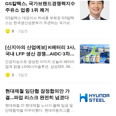
GS칼텍스, 국가브랜드경쟁력지수
크) 규모의 전력구매계약(PPA)을 맺었다고
6일 밝혔다. 이번 계약에 따라 인천공장의
주유소 업종 1위 쾌거
재생에너지 전력 사용 비중은 2027년 1월
GS칼텍스 대표이사 허세홍 부회장 GS칼텍
기준 기존 19%에서 43.9%로
스는 한국생산성본부가 주관하는 국가브랜
드경쟁력지수(NBCI) 조사에서 주유소 업종
0
2일전
1위 기업으로 선정됐다고 6일 밝혔다. NBCI
는 한국생산성본부가 개발한 국내 대표 브랜
드 평가 지표로, 소비자가 인식하는 브랜드
[신지아의 산업예보] K배터리 3사,
경쟁력을 측정하여 산업별 대표 브랜드를 선
정한다. 브랜드 인지도와 이미지, 관계 구축
국내 LFP 생산 경쟁...AIDC·3차
력, 충성도 등을 종합적으로 평가해 브랜드
ESS 시장 정조준
인공지능으로 생성한 이미지 오늘의 배터리
의 시장 경쟁력을 진단한다. GS칼텍스 측
업계 맑음 LG에너지솔루션, 삼성SDI, SK온
등 국내 배터리 3사가 국내 리튬인산철
1
3일전
(LFP) 배터리 생산체제 구축에 속도를 내고
있다. 인공지능 데이터센터(AIDC) 확산으로
에너지저장장치(ESS) 수요가 증가하는 가운
현대제철 임단협 잠정합의안 가
데 오는 8월로 예정된 제3차 ESS 중앙계약
시장을 선점하기 위한 경쟁도 본격화하는 모
결...파업 리스크 완전히 넘겼다
습이다. 5일 업계에 따르면 SK온은 올해 4분
현대제철 CI 현대제철 노사가 올해 임금 및
기 충남 서산공장의 전기차용
단체협약을 마무리했다. 현대자동차그룹 주
요 계열사 가운데 올해 임단협 잠정합의안이