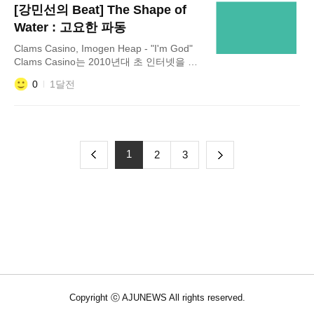
[강민선의 Beat] The Shape of
Water : 고요한 파동
Clams Casino, Imogen Heap - "I'm God"
Clams Casino는 2010년대 초 인터넷을 중
심으로 이름을 알리기 시작, 기존 힙합 프로
0
1달전
덕션과는 달리 몽환적이고 공간감 있는 사운
드로 큰 주목을 받았다. 특
전
1
다
2
3
이
음
Copyright ⓒ AJUNEWS All rights reserved.