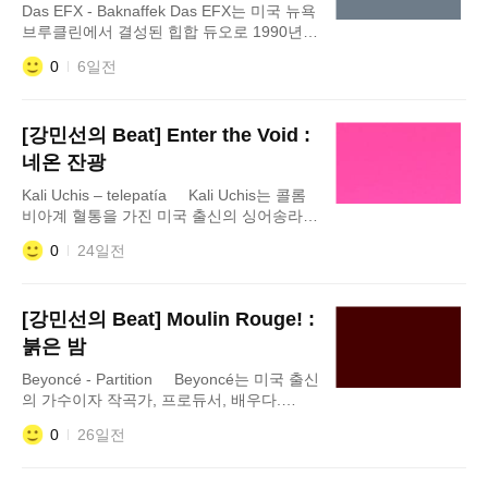
Das EFX - Baknaffek Das EFX는 미국 뉴욕
브루클린에서 결성된 힙합 듀오로 1990년대
초반 이스트코스트 힙합의 황금기를 대표하
0
6일전
는 그룹 가운데 하나다. 1992년 데뷔 앨범
Dead Serious를 발표하며 힙합 신에 등장한
[강민선의 Beat] Enter the Void :
네온 잔광
Kali Uchis – telepatía Kali Uchis는 콜롬
비아계 혈통을 가진 미국 출신의 싱어송라이
터로 영어와 스페인어를 자유롭게 넘나드는
0
24일전
독창적인 음악 세계를 구축한 아티스트다.
R&B와 네오 소울, 라틴 팝, 얼터너티브 팝을
[강민선의 Beat] Moulin Rouge! :
붉은 밤
Beyoncé - Partition Beyoncé는 미국 출신
의 가수이자 작곡가, 프로듀서, 배우다.
1990년대 R&B 그룹 Destiny's Child의 메인
0
26일전
보컬로 세계적인 성공을 거둔 뒤 솔로 활동