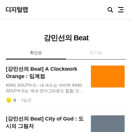
Focus
검
전
Lab
색
체
메
뉴
강민선의 Beat
최신순
인기순
[강민선의 Beat] A Clockwork
Orange : 임계점
KING SOUTH G - 내 속도는 야마하 KING
SOUTH G는 국내 언더그라운드 힙합·인터
넷 기반 음악 신(Scene)에서 활동하는 아티
0
3일전
스트다. 음원 플랫폼을 중심으로 작품을 발
표하며, 인터넷 밈 문화와 과장된 캐릭터성
을 적극적으로 활용하는
[강민선의 Beat] City of God : 도
시의 그림자