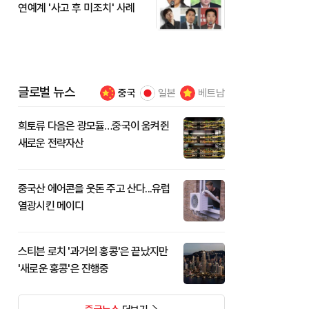
연예계 '사고 후 미조치' 사례
글로벌 뉴스
중국
일본
베트남
희토류 다음은 광모듈…중국이 움켜쥔
새로운 전략자산
중국산 에어콘을 웃돈 주고 산다...유럽
열광시킨 메이디
스티븐 로치 '과거의 홍콩'은 끝났지만
'새로운 홍콩'은 진행중