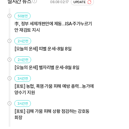
실시간 뉴스
08.08 02:17
UPDATE
50분전
李, 정부 세제개편안에 제동…ISA·주가누르기
안 재검토 지시
2시간전
[오늘의 운세] 띠별 운세-8월 8일
2시간전
[오늘의 운세] 별자리별 운세-8월 8일
3시간전
[포토] 농협, 폭염·가뭄 피해 예방 총력…농가에
양수기 지원
3시간전
[포토] 김해 가뭄 피해 상황 점검하는 강호동
회장