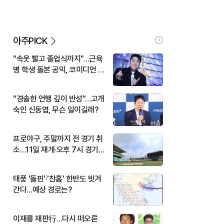
아주PICK
"속옷 빨고 졸업식까지"…근육
병 학생 돌본 공익, 코미디언 김
규원이었다
"경솔한 언행 깊이 반성"…고개
숙인 신동엽, 무슨 일이길래?
프로야구, 주말까지 전 경기 취
소…11일 재개·오후 7시 경기
시작
태풍 '돌핀'·'찬홈' 한반도 빗겨
간다…예상 경로는?
이재룡 재판行…다시 떠오른