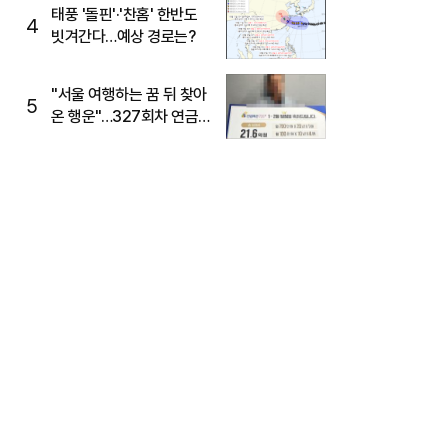
태풍 '돌핀'·'찬홈' 한반도
4
빗겨간다…예상 경로는?
"서울 여행하는 꿈 뒤 찾아
5
온 행운"…327회차 연금
복권720+ 당첨번호조회
주목