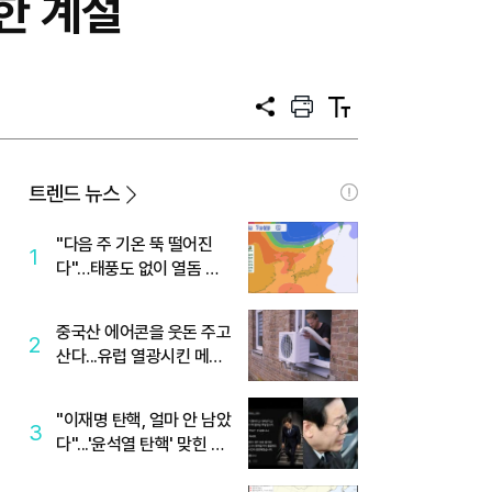
명한 계절
공
프
텍
유
린
스
트
트
크
기
트렌드 뉴스
"다음 주 기온 뚝 떨어진
1
다"…태풍도 없이 열돔 박
살 낸 '이것'
중국산 에어콘을 웃돈 주고
2
산다...유럽 열광시킨 메이
디
"이재명 탄핵, 얼마 안 남았
3
다"...'윤석열 탄핵' 맞힌 무
당, '성지글' 등장