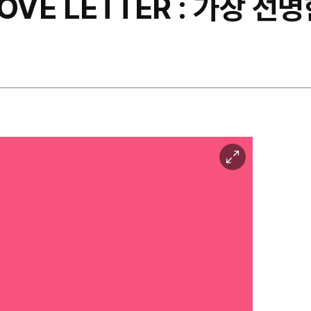
LOVE LETTER : 가장 선
이
미
지
확
대