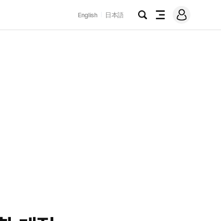
로
English
日本語
그
검
전
인
색
체
메
뉴