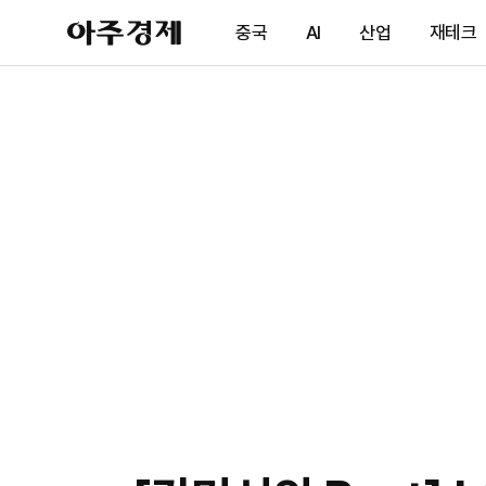
아
중국
AI
산업
재테크
주
경
제