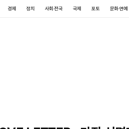
경제
정치
사회·전국
국제
포토
문화·연예