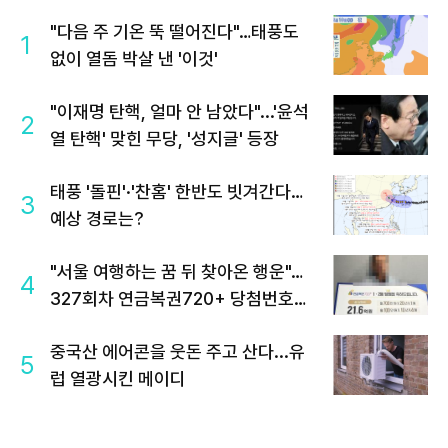
"다음 주 기온 뚝 떨어진다"…태풍도
1
없이 열돔 박살 낸 '이것'
"이재명 탄핵, 얼마 안 남았다"...'윤석
2
열 탄핵' 맞힌 무당, '성지글' 등장
태풍 '돌핀'·'찬홈' 한반도 빗겨간다…
3
예상 경로는?
"서울 여행하는 꿈 뒤 찾아온 행운"…
4
327회차 연금복권720+ 당첨번호조
회 주목
중국산 에어콘을 웃돈 주고 산다...유
5
럽 열광시킨 메이디