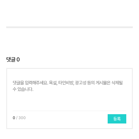
댓글
0
0
/ 300
등록