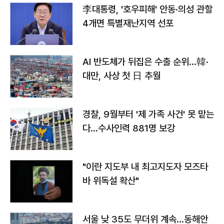
李대통령, '호우피해' 안동·의성 관할
4개면 특별재난지역 선포
AI 반도체가 뒤집은 수출 순위…韓·
대만, 사상 첫 日 추월
경찰, 9월부터 '제 가족 사건' 못 맡는
다…수사인력 881명 보강
"이란 지도부 내 최고지도자 모즈타
바 위독설 확산"
서울 낮 35도 무더위 계속…동해안