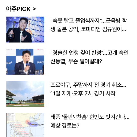
아주PICK >
"속옷 빨고 졸업식까지"…근육병 학
생 돌본 공익, 코미디언 김규원이었
다
"경솔한 언행 깊이 반성"…고개 숙인
신동엽, 무슨 일이길래?
프로야구, 주말까지 전 경기 취소…
11일 재개·오후 7시 경기 시작
태풍 '돌핀'·'찬홈' 한반도 빗겨간다…
예상 경로는?