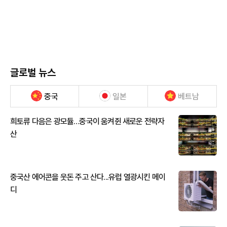
글로벌 뉴스
중국
일본
베트남
희토류 다음은 광모듈…중국이 움켜쥔 새로운 전략자
산
중국산 에어콘을 웃돈 주고 산다...유럽 열광시킨 메이
디