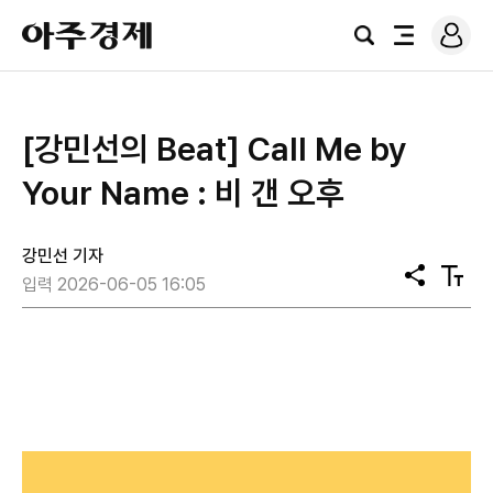
로
아
그
검
전
주
인
색
체
경
메
제
뉴
[강민선의 Beat] Call Me by
Your Name : 비 갠 오후
강민선 기자
공
텍
입력 2026-06-05 16:05
유
스
트
크
기