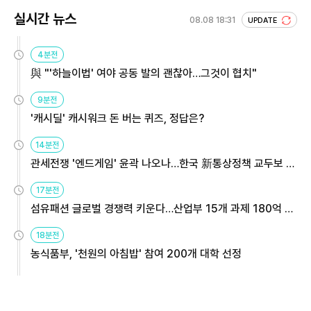
실시간 뉴스
08.08 18:31
UPDATE
4분전
與 "'하늘이법' 여야 공동 발의 괜찮아…그것이 협치"
9분전
'캐시딜' 캐시워크 돈 버는 퀴즈, 정답은?
14분전
관세전쟁 '엔드게임' 윤곽 나오나…한국 新통상정책 교두보 활
용해야
17분전
섬유패션 글로벌 경쟁력 키운다…산업부 15개 과제 180억 지
원
18분전
농식품부, '천원의 아침밥' 참여 200개 대학 선정