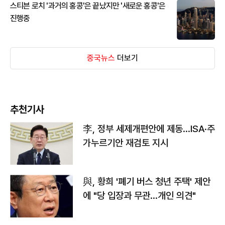
스티븐 로치 '과거의 홍콩'은 끝났지만 '새로운 홍콩'은
진행중
중국뉴스
더보기
추천기사
李, 정부 세제개편안에 제동…ISA·주
가누르기안 재검토 지시
與, 황희 '폐기 버스 청년 주택' 제안
에 "당 입장과 무관…개인 의견"