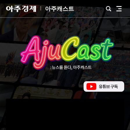
아
아주캐스트
검
전
주
색
체
경
메
제
뉴
유
튜
브
바
로
가
기