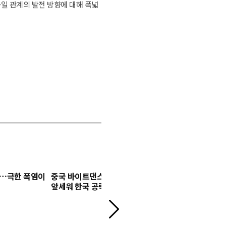
·일 관계의 발전 방향에 대해 폭넓
집…극한 폭염이
중국 바이트댄스, AI 영상모델 '시댄스 2.5'
광고계 이어
앞세워 한국 공략 본격화
어요"…숨어
다
음