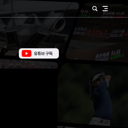
검
전
색
체
메
뉴
유
튜
브
바
로
가
기