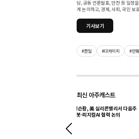
담, 공동 언론발표, 만찬 등 일정
게 논의하고, 경제, 사회, 국민 
기사보기
#한일
#다카이치
#안
최신 아주캐스트
, AI 영상모델 '시댄스 2.5'
구광모-젠슨황, 美 실리콘밸리서 다음주
 공략 본격화
회동…로봇·피지컬AI 협력 논의
이
전