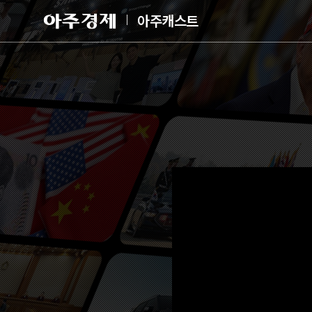
아
아주캐스트
주
경
제