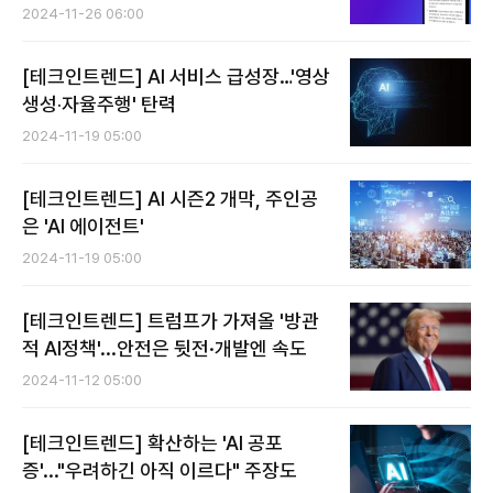
2024-11-26 06:00
[테크인트렌드] AI 서비스 급성장…'영상
생성‧자율주행' 탄력
2024-11-19 05:00
[테크인트렌드] AI 시즌2 개막, 주인공
은 'AI 에이전트'
2024-11-19 05:00
[테크인트렌드] 트럼프가 가져올 '방관
적 AI정책'...안전은 뒷전·개발엔 속도
2024-11-12 05:00
[테크인트렌드] 확산하는 'AI 공포
증'..."우려하긴 아직 이르다" 주장도