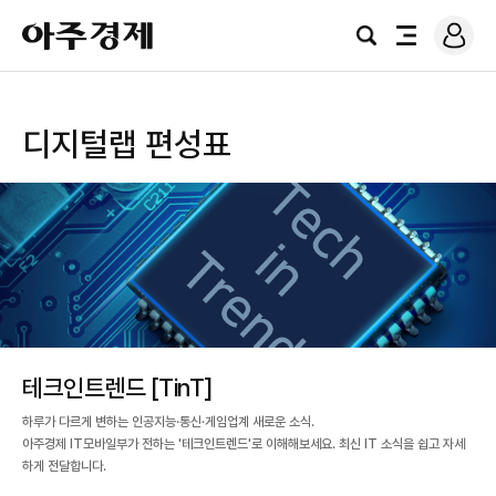
로
아
그
검
전
주
인
색
체
경
메
제
뉴
디지털랩 편성표
테크인트렌드 [TinT]
하루가 다르게 변하는 인공지능·통신·게임업계 새로운 소식.
아주경제 IT모바일부가 전하는 '테크인트렌드'로 이해해보세요. 최신 IT 소식을 쉽고 자세
하게 전달합니다.