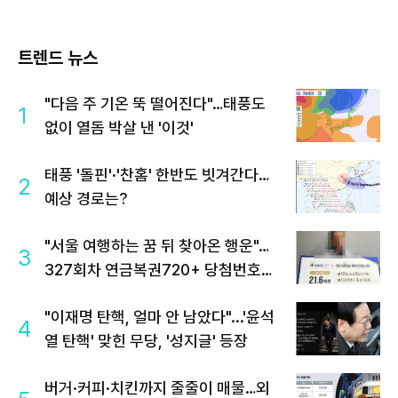
음
트렌드 뉴스
"다음 주 기온 뚝 떨어진다"…태풍도
1
없이 열돔 박살 낸 '이것'
태풍 '돌핀'·'찬홈' 한반도 빗겨간다…
2
예상 경로는?
"서울 여행하는 꿈 뒤 찾아온 행운"…
3
327회차 연금복권720+ 당첨번호조
회 주목
"이재명 탄핵, 얼마 안 남았다"...'윤석
4
열 탄핵' 맞힌 무당, '성지글' 등장
버거·커피·치킨까지 줄줄이 매물…외