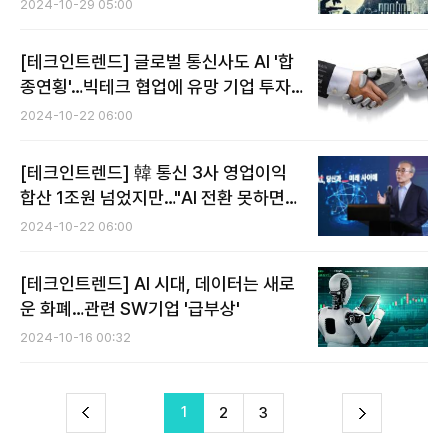
2024-10-29 05:00
[테크인트렌드] 글로벌 통신사도 AI '합
종연횡'…빅테크 협업에 유망 기업 투자
까지
2024-10-22 06:00
[테크인트렌드] 韓 통신 3사 영업이익
합산 1조원 넘었지만…"AI 전환 못하면
죽는다"
2024-10-22 06:00
[테크인트렌드] AI 시대, 데이터는 새로
운 화폐…관련 SW기업 '급부상'
2024-10-16 00:32
전
1
다
2
3
이