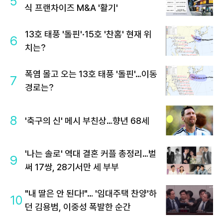
5
식 프랜차이즈 M&A '활기'
13호 태풍 '돌핀'·15호 '찬홈' 현재 위
6
치는?
폭염 몰고 오는 13호 태풍 '돌핀'…이동
7
경로는?
8
'축구의 신' 메시 부친상…향년 68세
'나는 솔로' 역대 결혼 커플 총정리…벌
9
써 17쌍, 28기서만 세 부부
"내 딸은 안 된다!"… '임대주택 찬양'하
10
던 김용범, 이중성 폭발한 순간