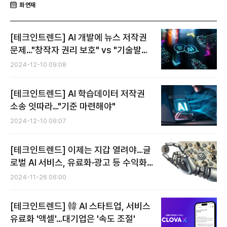
화 연재
[테크인트렌드] AI 개발에 뉴스 저작권
문제…"창작자 권리 보호" vs "기술발전
위한 것"
2024-12-10 09:08
[테크인트렌드] AI 학습데이터 저작권
소송 잇따라…"기준 마련해야"
2024-12-10 09:07
[테크인트렌드] 이제는 지갑 열려야…글
로벌 AI 서비스, 유료화·광고 등 수익화
몰두
2024-11-26 06:00
[테크인트렌드] 韓 AI 스타트업, 서비스
유료화 '액셀'…대기업은 '속도 조절'