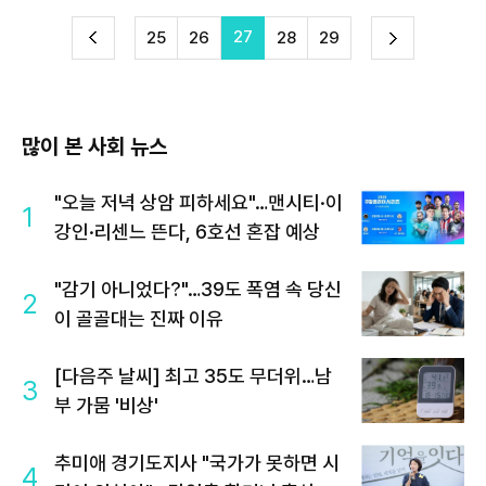
27
다
25
26
28
29
이
음
많이 본 사회 뉴스
"오늘 저녁 상암 피하세요"…맨시티·이
1
강인·리센느 뜬다, 6호선 혼잡 예상
"감기 아니었다?"…39도 폭염 속 당신
2
이 골골대는 진짜 이유
[다음주 날씨] 최고 35도 무더위…남
3
부 가뭄 '비상'
추미애 경기도지사 "국가가 못하면 시
4