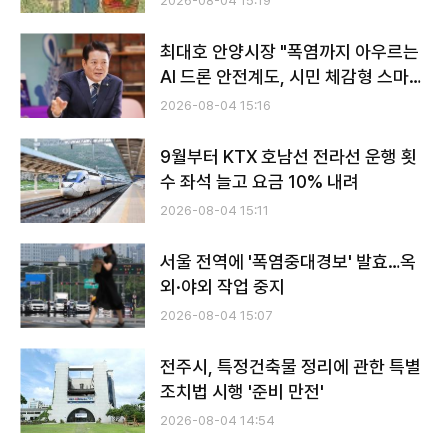
2026-08-04 15:19
최대호 안양시장 "폭염까지 아우르는
AI 드론 안전계도, 시민 체감형 스마트
행정"
2026-08-04 15:16
​​​​9월부터 KTX 호남선 전라선 운행 횟
수 좌석 늘고 요금 10% 내려
2026-08-04 15:11
서울 전역에 '폭염중대경보' 발효…옥
외·야외 작업 중지
2026-08-04 15:07
전주시, 특정건축물 정리에 관한 특별
조치법 시행 '준비 만전'
2026-08-04 14:54
전