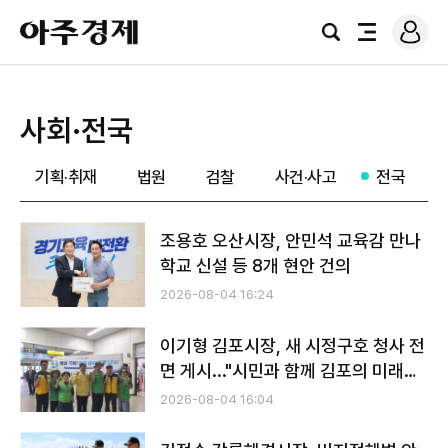
로
아
그
검
전
주
인
색
체
경
메
제
뉴
사회·전국
기획·취재
법원
검찰
사건·사고
전국
조용호 오산시장, 안민석 교육감 만나
학교 신설 등 8개 현안 건의
2026-08-04 16:24
이기형 김포시장, 새 시정구호 청사 전
면 게시..."시민과 함께 김포의 미래
100년 만들겠다"
2026-08-04 16:04