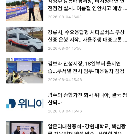
김정수 강릉해경서장, 비지정해변 안
전점검 실시…여름철 연안사고 예방 총
력
2026-08-04 16:03
강릉시, 수요응답형 시티콜버스 무상
실증 운행 시작…자율주행 대중교통 시
대 첫걸음
2026-08-04 15:50
김보라 안성시장, 18일부터 을지연
습...부서별 전시 임무·대응절차 점검
2026-08-04 15:48
광주의 종합가전 회사 위니아, 결국 청
산되나
2026-08-04 15:46
알몬티대한중석~강원대학교, 핵심광
물 전문인재 양성 맞손…산학협력으로