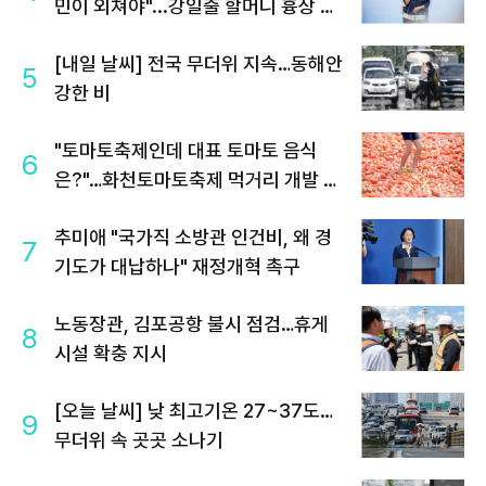
민이 외쳐야"...강일출 할머니 흉상 앞
'연대' 강조
[내일 날씨] 전국 무더위 지속…동해안
5
강한 비
"토마토축제인데 대표 토마토 음식
6
은?"…화천토마토축제 먹거리 개발 과
제
추미애 "국가직 소방관 인건비, 왜 경
7
기도가 대납하나" 재정개혁 촉구
노동장관, 김포공항 불시 점검…휴게
8
시설 확충 지시
[오늘 날씨] 낮 최고기온 27~37도…
9
무더위 속 곳곳 소나기