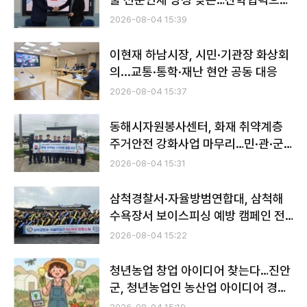
미래 광업 경쟁력 키운다
2026-08-04 15:39
이현재 하남시장, 시민·기관장 화상회
의...교통·통학·재난 현안 공동 대응
2026-08-04 15:37
동해시자원봉사센터, 화재 취약계층
주거안전 강화사업 마무리…민·관·군
협력으로 안전망 구축
2026-08-04 15:31
삼척경찰서·자율방범연합대, 삼척해
수욕장서 보이스피싱 예방 캠페인 전
개…여름철 피서지 치안 강화
2026-08-04 15:22
청년농업 창업 아이디어 찾는다…진안
군, 청년농업인 농산업 아이디어 경진
대회 개최