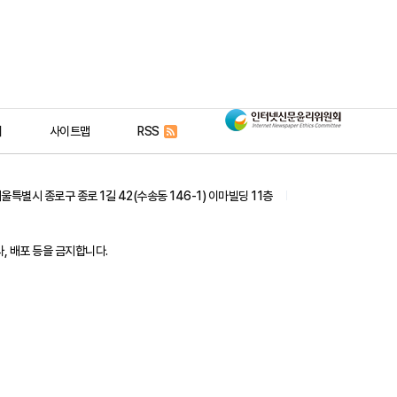
인
리
사이트맵
RSS
터
서울특별시 종로구 종로 1길 42(수송동 146-1) 이마빌딩 11층
넷
 배포 등을 금지합니다.
신
문
윤
리