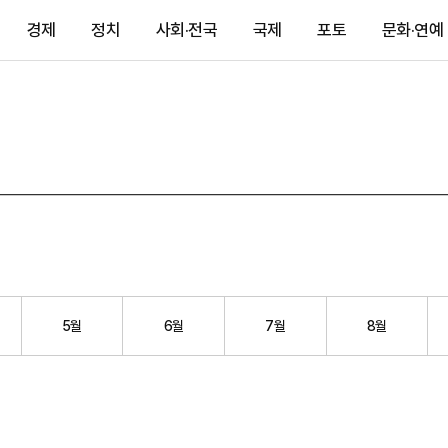
경제
정치
사회·전국
국제
포토
문화·연예
5월
6월
7월
8월