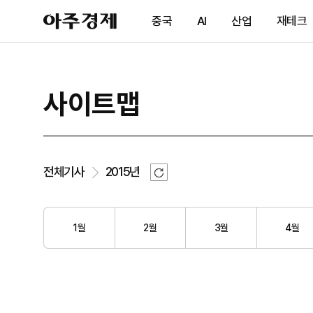
아
중국
AI
산업
재테크
주
경
제
사이트맵
새
전체기사
2015년
로
고
침
1월
2월
3월
4월
TOP