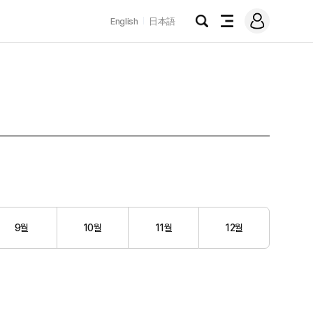
로
English
日本語
그
검
전
인
색
체
메
뉴
9월
10월
11월
12월