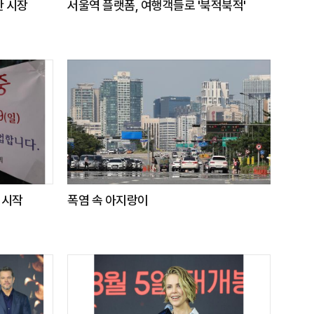
산 시장
서울역 플랫폼, 여행객들로 '북적북적'
 시작
폭염 속 아지랑이