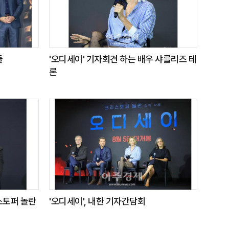
들
'오디세이' 기자회견 하는 배우 샤를리즈 테
론
스토퍼 놀란
'오디세이', 내한 기자간담회