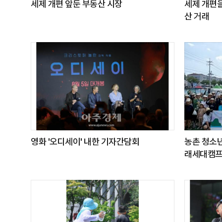
세제 개편 앞둔 부동산 시장
세제 개편을
산 거래
영화 '오디세이' 내한 기자간담회
농촌 청소년
래세대캠프'