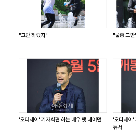
"그만 하랬지"
"물총 그만
'오디세이' 기자회견 하는 배우 맷 데이먼
'오디세이'
듀서