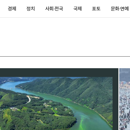
경제
정치
사회·전국
국제
포토
문화·연예