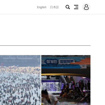
로
English
日本語
그
검
전
인
색
체
메
뉴