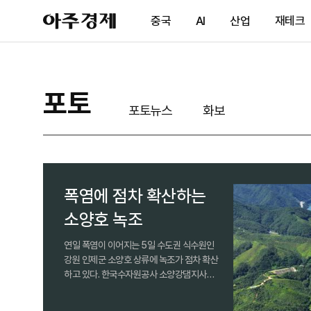
아
중국
AI
산업
재테크
주
경
제
포토
포토뉴스
화보
폭염에 점차 확산하는
소양호 녹조
연일 폭염이 이어지는 5일 수도권 식수원인
강원 인제군 소양호 상류에 녹조가 점차 확산
하고 있다. 한국수자원공사 소양강댐지사와
원주지방환경청은 선박과 부유형 저온 플라
즈마 설비 등을 선제적으로 투입해 녹조 확산