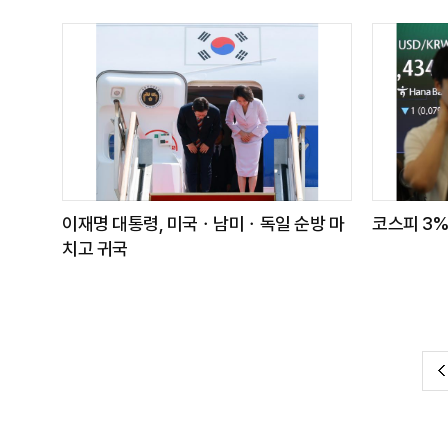
이재명 대통령, 미국ㆍ남미ㆍ독일 순방 마
코스피 3%
치고 귀국
전
이
TOP