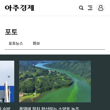
로
아
그
검
전
주
인
색
체
경
메
제
뉴
포토
포토뉴스
화보
일 순방
폭염에 점차 확산하는 소양호 녹조