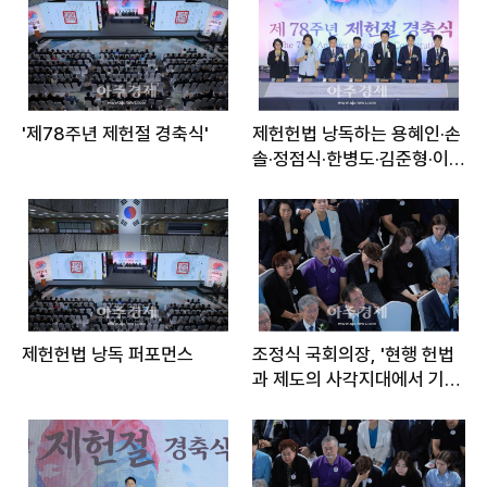
'제78주년 제헌절 경축식'
제헌헌법 낭독하는 용혜인·손
솔·정점식·한병도·김준형·이준
석·한창민
제헌헌법 낭독 퍼포먼스
조정식 국회의장, '현행 헌법
과 제도의 사각지대에서 기본
권을 온전히 보장받지 못한 국
민 5명 초청'