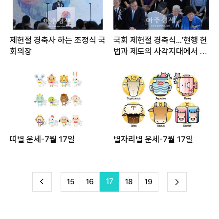
제헌절 경축사 하는 ​​​​​​​조정식 국
국회 제헌절 경축식...'현행 헌
회의장
법과 제도의 사각지대에서 기
본권을 온전히 보장받지 못한
국민 5명' 초청
띠별 운세-7월 17일
별자리별 운세-7월 17일
전
17
다
15
16
18
19
이
음