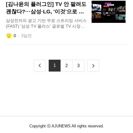
[김나윤의 플러그인] TV 안 팔려도
실적으로 득보다 실이 훨
괜찮다?···삼성·LG, '이것'으로 넷
플릭스에 날린 도전장
삼성전자의 광고 기반 무료 스트리밍 서비스
(FAST) '삼성 TV 플러스' 글로벌 TV 시장의
장기 침체로 하드웨어 판매가 한계에 부딪히
0
3달전
자 국내 가전 명가인 삼성전자와 LG전자가
광고 기반 무료 스트리밍 서비스(FAST) 사
업을 본격화하며 돌파구를 찾고 있다. 전 세
계 가전 시장의 주역이었던 K-TV가 단순한
전
제조사를
1
다
2
3
이
음
Copyright ⓒ AJUNEWS All rights reserved.