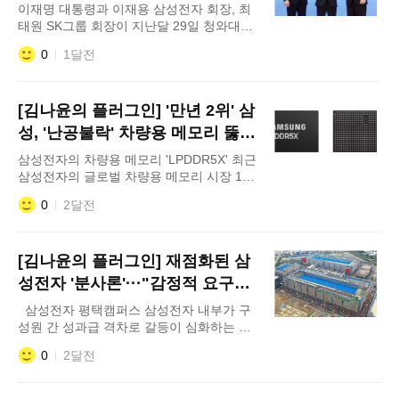
마련할까
이재명 대통령과 이재용 삼성전자 회장, 최
태원 SK그룹 회장이 지난달 29일 청와대에
서 열린 3대 메가프로젝트 국민보고회에서
0
1달전
기업 투자계획 발표 후 손을 잡고 있다. 삼성
과 SK가 반도체·인공지능(AI) 데이터센터·피
지컬 AI 등 이른바 '3대 메가프로젝트'에 총
[김나윤의 플러그인] '만년 2위' 삼
4755조원이라는 사상
성, '난공불락' 차량용 메모리 뚫은
비결은
삼성전자의 차량용 메모리 'LPDDR5X' 최근
삼성전자의 글로벌 차량용 메모리 시장 1위
소식은 반도체와 자동차 업계의 큰 관심을
0
2달전
끌었다. 세계 메모리 1위인 삼성전자의 명성
을 감안하면 '당연한 결과' 같지만 진입장벽
이 높고 보수적인 자동차 공급망 특성을 고
[김나윤의 플러그인] 재점화된 삼
려하면 수치 이상의 의미를 지니기 때문이
다. 그
성전자 '분사론'···"감정적 요구일
뿐 실익 없다"
삼성전자 평택캠퍼스 삼성전자 내부가 구
성원 간 성과급 격차로 갈등이 심화하는 가
운데 일부 직원들 사이에서 '분사론'이 다시
0
2달전
고개를 들고 있다. 수년째 '장외 주장'에 그쳤
던 분사론이 이번에는 구성원의 목소리를 통
해 터져 나온 것이다. 그러나 전문가들은 "현