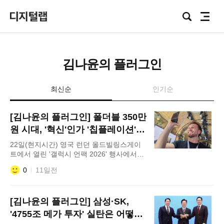
Focus
검
전
Lab
색
체
메
뉴
김나윤의 플러그인
최신순
인기순
[김나윤의 플러그인] 폴더블 350만
원 시대, '혁신'인가 '칩플레이션'
전가인가
22일(현지시간) 영국 런던 올드빌링스게이
트에서 열린 '갤럭시 언팩 2026' 행사에서
'갤럭시 Z 폴드8 울트라'와 '갤럭시 Z 폴드8·
0
11일전
갤럭시 Z 플립8'을 경험하는 모습 스마트폰
한 대 가격이 350만원에 육박하는 시대가 현
실로 다가왔다. 삼성전자가 최근 공개한 최
[김나윤의 플러그인] 삼성·SK,
상위
'4755조 메가 투자' 실탄은 어떻게