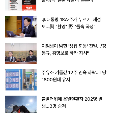
출·청약 '결혼 페널티' 손본다
李대통령 'ISA·주가 누르기' 재검
토…與 "환영" 野 "졸속 국정"
이임생이 밝힌 '빵집 회동' 전말…"정
몽규, 홍명보로 하라 지시"
주유소 기름값 12주 연속 하락…L당
1800원대 유지
불볕더위에 온열질환자 202명 발
생…3명 숨져