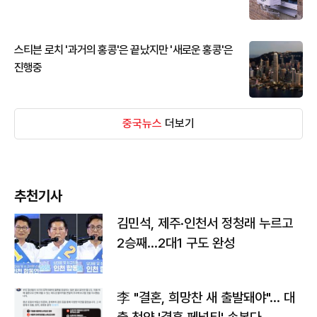
스티븐 로치 '과거의 홍콩'은 끝났지만 '새로운 홍콩'은
진행중
중국뉴스
더보기
추천기사
김민석, 제주·인천서 정청래 누르고
2승째…2대1 구도 완성
李 "결혼, 희망찬 새 출발돼야"… 대