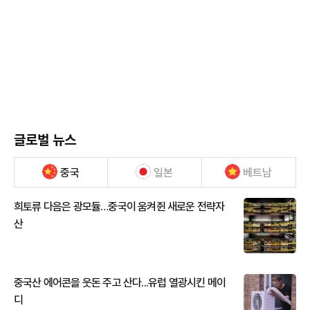
글로벌 뉴스
중국
일본
베트남
희토류 다음은 광모듈…중국이 움켜쥔 새로운 전략자
산
중국산 에어콘을 웃돈 주고 산다...유럽 열광시킨 메이
디