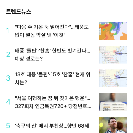
트렌드뉴스
"다음 주 기온 뚝 떨어진다"…태풍도
1
없이 열돔 박살 낸 '이것'
태풍 '돌핀'·'찬홈' 한반도 빗겨간다…
2
예상 경로는?
13호 태풍 '돌핀'·15호 '찬홈' 현재 위
3
치는?
"서울 여행하는 꿈 뒤 찾아온 행운"…
4
327회차 연금복권720+ 당첨번호조
회 주목
5
'축구의 신' 메시 부친상…향년 68세