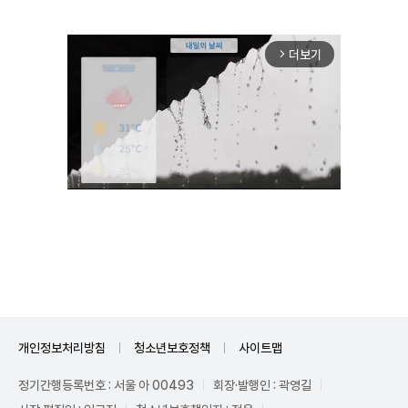
더보기
arrow_forward_ios
Unmute
개인정보처리방침
청소년보호정책
사이트맵
정기간행등록번호 : 서울 아 00493
회장·발행인 : 곽영길