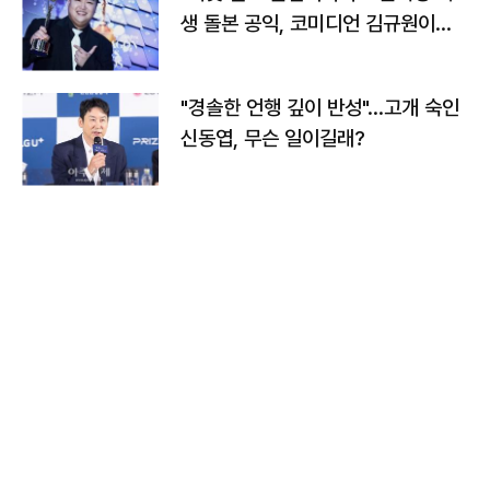
생 돌본 공익, 코미디언 김규원이었
다
"경솔한 언행 깊이 반성"…고개 숙인
신동엽, 무슨 일이길래?