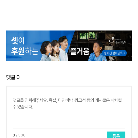
댓글
0
0
/ 300
등록