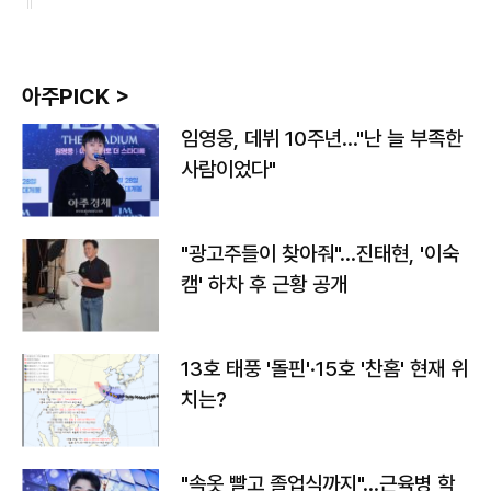
아주PICK >
임영웅, 데뷔 10주년…"난 늘 부족한
사람이었다"
"광고주들이 찾아줘"…진태현, '이숙
캠' 하차 후 근황 공개
13호 태풍 '돌핀'·15호 '찬홈' 현재 위
치는?
"속옷 빨고 졸업식까지"…근육병 학