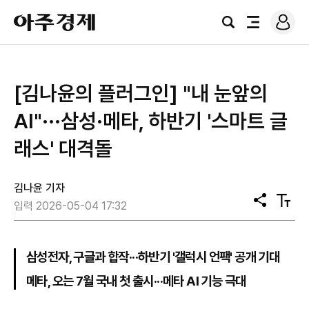
로
아
그
검
전
주
인
색
체
경
메
제
뉴
[김나윤의 플러그인] "내 눈앞의
AI"···삼성·메타, 하반기 '스마트 글
래스' 대격돌
김나윤 기자
공
텍
입력 2026-05-04 17:32
유
스
트
크
기
삼성전자, 구글과 합작···하반기 '갤럭시 언팩' 공개 기대
메타, 오는 7월 국내 첫 출시···메타 AI 기능 극대