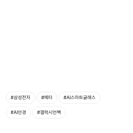
#삼성전자
#메타
#AI스마트글래스
#AI안경
#갤럭시언팩