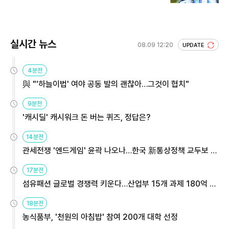
실시간 뉴스
08.09 12:20
UPDATE
4분전
與 "'하늘이법' 여야 공동 발의 괜찮아…그것이 협치"
9분전
'캐시딜' 캐시워크 돈 버는 퀴즈, 정답은?
14분전
관세전쟁 '엔드게임' 윤곽 나오나…한국 新통상정책 교두보 활
용해야
17분전
섬유패션 글로벌 경쟁력 키운다…산업부 15개 과제 180억 지
원
18분전
농식품부, '천원의 아침밥' 참여 200개 대학 선정