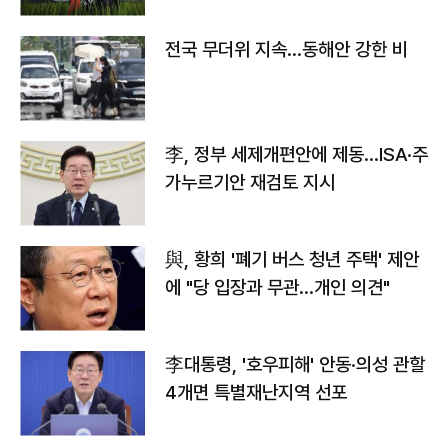
전국 무더위 지속…동해안 강한 비
李, 정부 세제개편안에 제동…ISA·주
가누르기안 재검토 지시
與, 황희 '폐기 버스 청년 주택' 제안
에 "당 입장과 무관…개인 의견"
李대통령, '호우피해' 안동·의성 관할
4개면 특별재난지역 선포