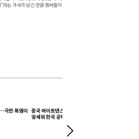
ity)"라는 가사가 담긴 만큼 멤버들이
집…극한 폭염이
중국 바이트댄스, AI 영상모델 '시댄스 2.5'
광고계 이어
앞세워 한국 공략 본격화
어요"…숨어
다
음