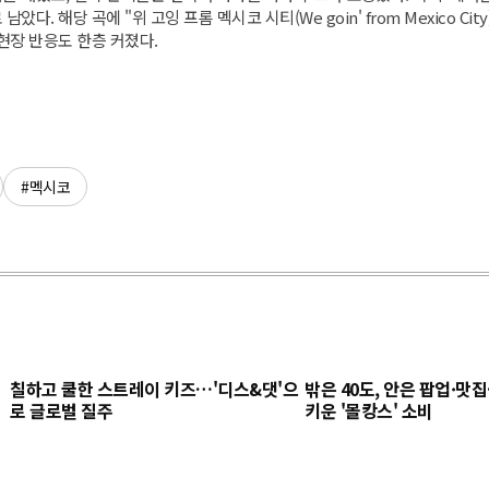
다. 해당 곡에 "위 고잉 프롬 멕시코 시티(We goin' from Mexico C
현장 반응도 한층 커졌다.
#멕시코
칠하고 쿨한 스트레이 키즈…'디스&댓'으
밖은 40도, 안은 팝업·맛
로 글로벌 질주
키운 '몰캉스' 소비