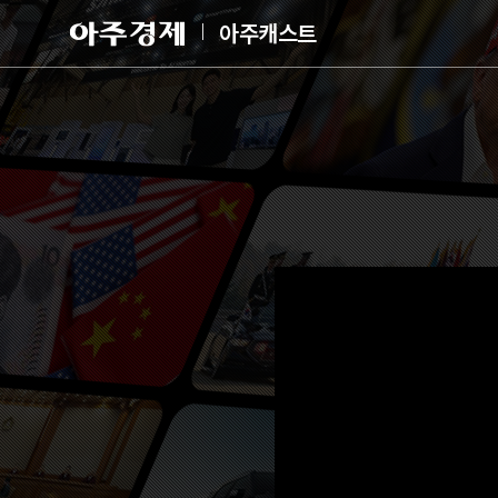
아
아주캐스트
주
경
제