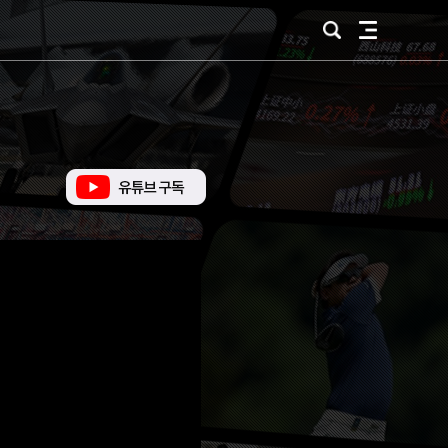
검
전
색
체
메
뉴
유
튜
브
바
로
가
기