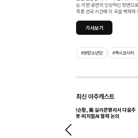
는 이번 공연의 인상적인 장면으로 남았
즉흥 선곡 시간에 이 곡을 택하자 
기사보기
#방탄소년단
#멕시코시티
최신 아주캐스트
, AI 영상모델 '시댄스 2.5'
구광모-젠슨황, 美 실리콘밸리서 다음주
 공략 본격화
회동…로봇·피지컬AI 협력 논의
이
전