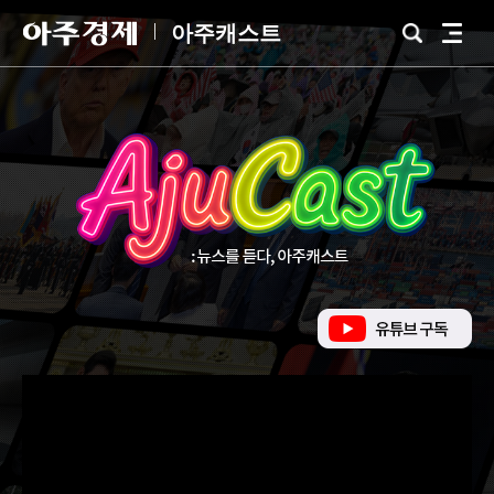
아
아주캐스트
검
전
주
색
체
경
메
제
뉴
유
튜
브
바
로
가
기