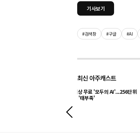
기사보기
#검색창
#구글
#AI
최신 아주캐스트
포츠+] 프로스포츠는 지금
전국민 대상 무료 '모두의 AI'...256단위
중'
GPU로는 '태부족'
이
전