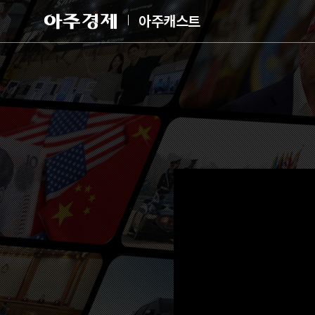
아
아주캐스트
주
경
제