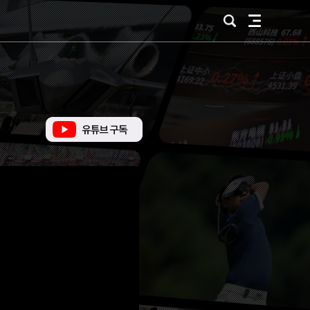
검
전
색
체
메
뉴
유
튜
브
바
로
가
기