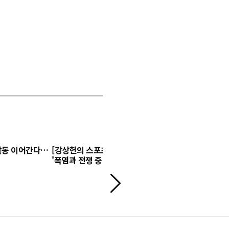
 활동 이어간다…
[강상헌의 스포츠+] 프로스포츠는 지금
아이 아픈데
'폭염과 전쟁 중'
주 육아휴직'
다
음