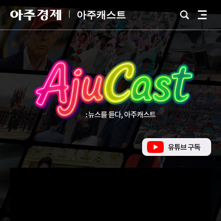
아
아주캐스트
검
전
주
색
체
경
메
제
뉴
유
튜
브
바
로
가
기