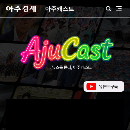
아
아주캐스트
검
전
주
색
체
경
메
제
뉴
유
튜
브
바
로
가
기