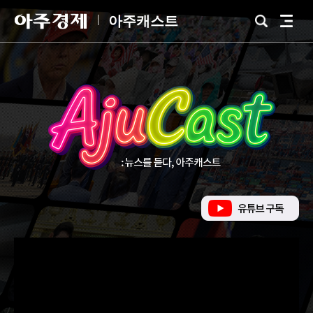
아
아주캐스트
검
전
주
색
체
경
메
제
뉴
유
튜
브
바
로
가
기