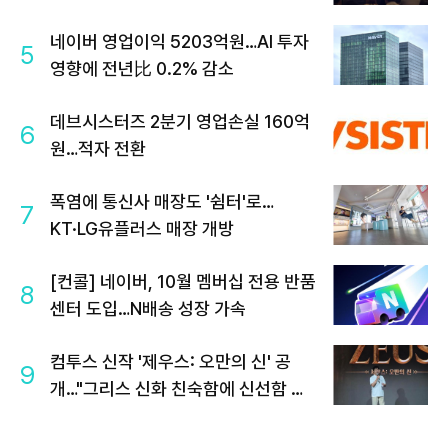
네이버 영업이익 5203억원…AI 투자
5
영향에 전년比 0.2% 감소
데브시스터즈 2분기 영업손실 160억
6
원…적자 전환
폭염에 통신사 매장도 '쉼터'로…
7
KT·LG유플러스 매장 개방
[컨콜] 네이버, 10월 멤버십 전용 반품
8
센터 도입…N배송 성장 가속
컴투스 신작 '제우스: 오만의 신' 공
9
개…"그리스 신화 친숙함에 신선함 더
했다"