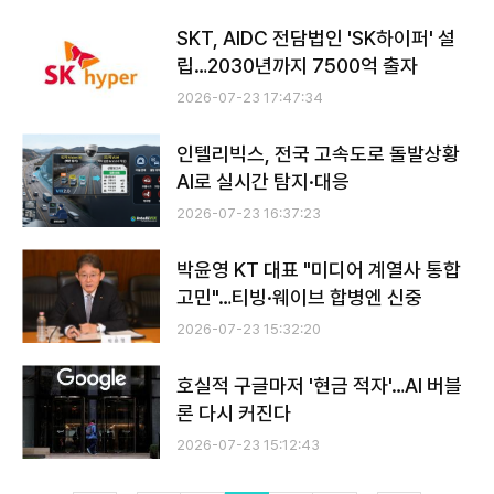
SKT, AIDC 전담법인 'SK하이퍼' 설
립…2030년까지 7500억 출자
2026-07-23 17:47:34
인텔리빅스, 전국 고속도로 돌발상황
AI로 실시간 탐지·대응
2026-07-23 16:37:23
박윤영 KT 대표 "미디어 계열사 통합
고민"…티빙·웨이브 합병엔 신중
2026-07-23 15:32:20
호실적 구글마저 '현금 적자'…AI 버블
론 다시 커진다
2026-07-23 15:12:43
전