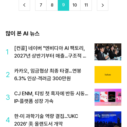
9
다
7
8
10
11
이
음
많이 본 AI 뉴스
[컨콜] 네이버 "엔비디아 AI 팩토리,
1
2027년 상반기부터 매출…구조적 성
장 투자"
카카오, 임금협상 최종 타결…연봉
2
6.3% 인상·격려금 300만원
CJ ENM, 티빙 첫 흑자에 반등 시동…
3
IP·플랫폼 성장 가속
한·미 과학기술 역량 결집…'UKC
4
2026' 美 올랜도서 개막