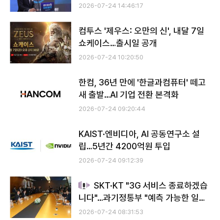
2026-07-24 14:46:17
컴투스 '제우스: 오만의 신', 내달 7일
쇼케이스…출시일 공개
2026-07-24 10:20:50
한컴, 36년 만에 '한글과컴퓨터' 떼고
새 출발…AI 기업 전환 본격화
2026-07-24 09:20:44
KAIST·엔비디아, AI 공동연구소 설
립…5년간 4200억원 투입
2026-07-24 09:12:39
SKT·KT "3G 서비스 종료하겠습
니다"…과기정통부 "예측 가능한 일정
속 논의"
2026-07-24 08:31:53