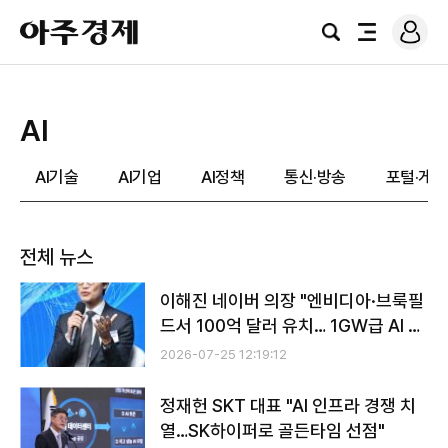
로
아
그
검
전
주
인
색
체
경
메
제
뉴
AI
AI기술
AI기업
AI정책
통신·방송
포털·게임
전체 뉴스
이해진 네이버 의장 "엔비디아·브룩필
드서 100억 달러 유치… 1GW급 AI 팩
토리 속도"
2026-07-25 12:19:12
정재헌 SKT 대표 "AI 인프라 경쟁 치
열…SK하이퍼로 골든타임 선점"