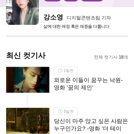
디
지
털
콘
강소영
디지털콘텐츠팀 기자
텐
츠
삶에 대한 애정 혹은 애증을 다룹니다.
팀
기
자
최신 컷기사
전체 컷기사
18
개
1일전
외로운 이들이 꿈꾸는 낙원-
영화 '꿈의 제인'
5일전
당신이 마주 앉고 싶은 사람은
누구인가요? -영화 '더 테이