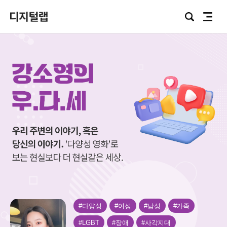
Focus
검
전
Lab
색
체
메
뉴
강
#다양성
#여성
#남성
#가족
소
영
#LGBT
#장애
#사각지대