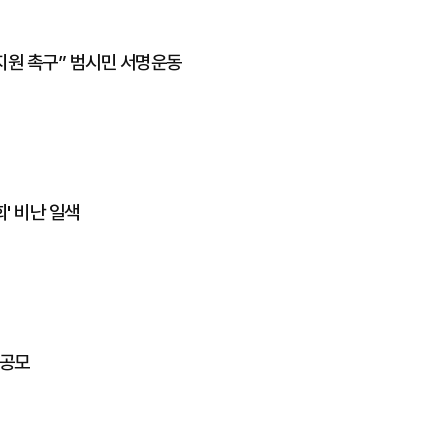
지원 촉구” 범시민 서명운동
' 비난 일색
트공모