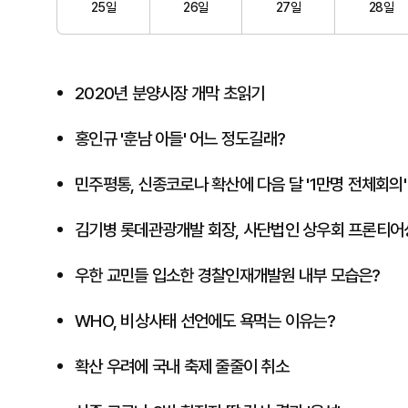
25일
26일
27일
28일
2020년 분양시장 개막 초읽기
홍인규 '훈남 아들' 어느 정도길래?
민주평통, 신종코로나 확산에 다음 달 '1만명 전체회의'
​김기병 롯데관광개발 회장, 사단법인 상우회 프론티어
우한 교민들 입소한 경찰인재개발원 내부 모습은?
WHO, 비상사태 선언에도 욕먹는 이유는?
확산 우려에 국내 축제 줄줄이 취소