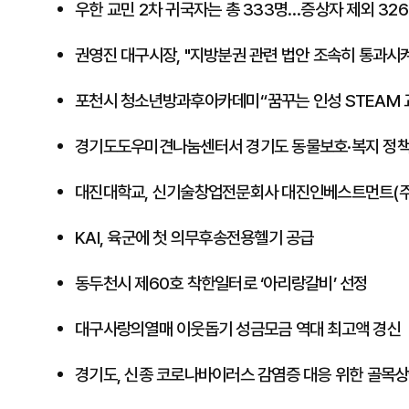
​우한 교민 2차 귀국자는 총 333명…증상자 제외 32
​권영진 대구시장, "지방분권 관련 법안 조속히 통과시
포천시 청소년방과후아카데미“꿈꾸는 인성 STEAM 
경기도도우미견나눔센터서 경기도 동물보호·복지 정책
대진대학교, 신기술창업전문회사 대진인베스트먼트(주
KAI, 육군에 첫 의무후송전용헬기 공급
동두천시 제60호 착한일터로 ‘아리랑갈비’ 선정
대구사랑의열매 이웃돕기 성금모금 역대 최고액 경신
경기도, 신종 코로나바이러스 감염증 대응 위한 골목상