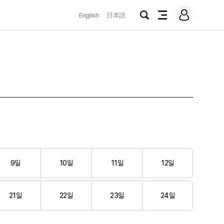
로
English
日本語
그
검
전
인
색
체
메
뉴
9일
10일
11일
12일
21일
22일
23일
24일