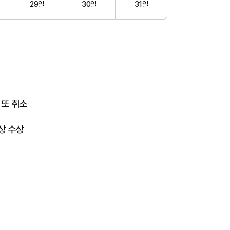
29일
30일
31일
 또 취소
상 수상