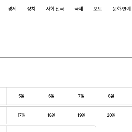
경제
정치
사회·전국
국제
포토
문화·연예
5일
6일
7일
8일
17일
18일
19일
20일