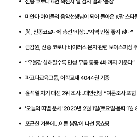
​신종 코로나 6번 확진자 딸 검사 결과 '음성'
미얀마 아이들의 음악선생님이 되어 돌아온 K팝 스타
​與, 신종코로나에 총선 '비상'…"지역 민심 좋지 않다"
금감원, 신종 코로나 바이러스 문자 관련 보이스피싱 
“우울감 심해질수록 만성 무릎 통증 4배까지 키운다”
​파고다교육그룹, 어학교재 4044권 기증
윤석열 차기 대선 2위 조사...대안신당 “여론조사 포함
'오늘의 띠별 운세' 2020년 2월 1일(토요일·음력 1월 
포근한 겨울에…이른 봄맞이 나선 홈쇼핑