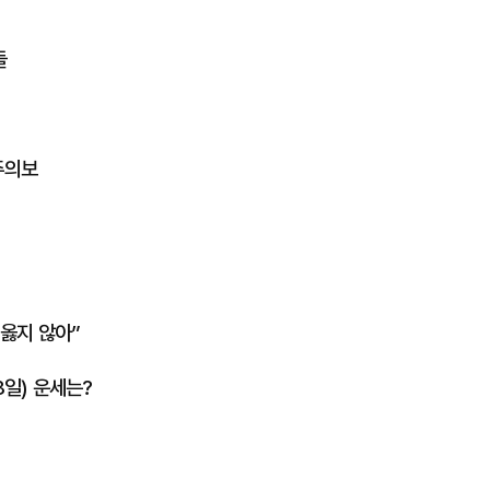
들
주의보
 옳지 않아”
8일) 운세는?