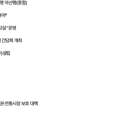
6명 아산행(종합)
켜야"
교실”운영
 간담회 개최
)설립
권·전통시장 보호 대책