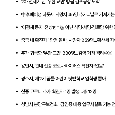
2차 전세기 탄 '우한 교민' 방금 김포공항 도착
中후베이성 하룻새 사망자 45명 추가...날로 커져가는
​‘이광재 동지’ 전상헌 “黨 아닌 식당·서당·경로당 위한
중국 내 확진자 1만명 돌파, 사망자 259명...확산세 지
추가 귀국한 '우한 교민' 330명...검역 거쳐 격리수용
용인시, 관내 신종 코로나바이러스 확진자 ‘없음’
광주시, 제2기 꿈틀 어린이 텃밭학교 입학생 뽑아
신종 코로나 추가 확진자 1명 발생…총 12명
성남시 분당구보건소, '감염증 대응 업무시설로 기능 전