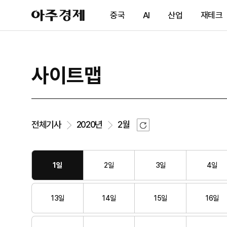
아
중국
AI
산업
재테크
주
경
제
사이트맵
새
전체기사
2020년
2월
로
고
침
1일
2일
3일
4일
13일
14일
15일
16일