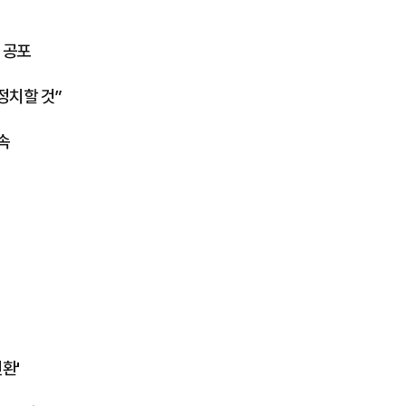
 공포
 정치할 것”
속
환'