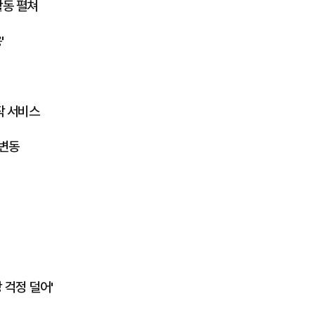
활동 펼쳐
'
작 서비스
 변동
 걱정 덜어'