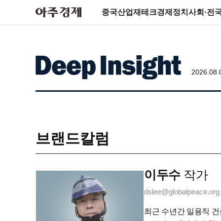
중국
산업
재테크
경제
정치
사회·전
2026.08.
브랜드칼럼
이두수
작가
dslee@globalpeace.org
최근 수년간 일용직 건