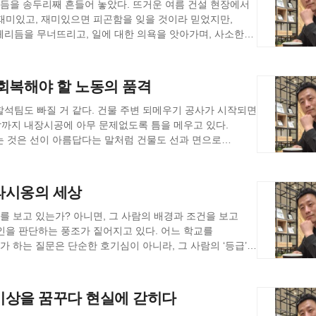
할 수 있는 공간이었다. 오늘날 우리의 건설
분을 확인했고, 이를 통해 몸=자연 질서의 축소판이라는
리듬을 송두리째 흔들어 놓았다. 뜨거운 여름 건설 현장에서
노동은 소모품 취급을 받으며 많은 사망사고가 일어나고 있다.
실증적 이해로 이동하게 되었다고 본다. 이 변화는 단순히
재미있고, 재미있으면 피곤함을 잊을 것이라 믿었지만,
 함께 사회적으로도 많은 관심을 가지게 되었다. 그러나
했으며 일본이 동아시아에서 근대화에 성공할 수 있는
체리듬을 무너뜨리고, 일에 대한 의욕을 앗아가며, 사소한
는 완성되지 않는다. 그것은 노동자 스스로가 생각하고
내릴 수 있다. 이것이 허강의 작은 잡지 한 권이 우리에게
 분석적 지식 (Knowing by Analysis)은 대상을 여러
 다가온 적은 없었다. 단순한 갈증을 넘어선 탈진 상태는
여 전체를 이해하는 것이다. 이성을 중시하며 증거와 논리를
리게 했다. 물 한 병 제대로 관리하지 못한 사소한 부주의가
 회복해야 할 노동의 품격
잡지처럼 노동자들의 생산적인 자기 표현 공간을 만들어주는
석과정 없이
험은, '물'이라는 근원적인 존재에 대해 다시 생각해보는
 아닌, 경험과 감각, 그리고 무의식적인 통찰력에 기반한다.
석팀도 빠질 거 같다. 건물 주변 되메우기 공사가 시작되면
있어야 표현도 활성화된다. 그리고 현장 내에서 문화 워크숍
 축적을 기반으로 하기 때문에 말로 설명하기 어려운
고, 충분한 수분 섭취의 중요성을 간과했다. 이는 관리
까지 내장시공에 아무 문제없도록 틈을 메우고 있다.
 노동자들이 자신의 역량을 발휘하고 동료와 소통할 수 있는
 그래서 어떤 상황에 직면했을 때, 오랜 시간 생각할 필요
리하지 못한 결과이기도 했다. 또한, 찜통 같은 환경(Media)
는 것은 선이 아름답다는 말처럼 건물도 선과 면으로
나누지 않고 전체적인 맥락 속에서 파악하기 때문이다. 예를
물리적 한계가 복합적으로 작용하며 나를 극한의 상태로
 문화도 필요하다. 물론 이런 환경을 만들기 위해서는
것은 직관적 지식이다. 수많은 경험을 통해 소리와 온도의
 노동자이기 때문에 여기서 일이 끝나면 또 어디 가서 일을
 격려하는 제도를 도입해야 한다. 요즘은 디지털 시대인
력하게 무너졌다. 약간 무리한 인용일 수 있지만 이 상태는
이 아니니 늘 불안해 할 수밖에 없다. 좋게 생각하면 일용직
라시옹의 세상
품을 공유하는 것도 효과적일 것이다. 분명한 것은
은 논리적 절차를 거치지 않기 때문에 '이것은 이렇다'라고
는 붕괴로 인해 개인이 느끼는 불안감, 좌절감, 무력감 등
'당신은 누구입니까'라는
의식 변화를 촉진하는 힘이라는 것이다. 노동자 스스로
'그냥 느낌이 그래', '내 경험상 이래'와 같이 자신의
다고도 볼 수 있다. 개인의 생존을 위협하는 극단적인
 이 빈칸에는 흔히 자신의 직업이 들어간다. 교사, 회사원,
 문화 공간’을 조성하는 것이 건설현장 노동자들의 의식
를 잃고, 오직 생존 본능만이 남는 혼돈 그런 상태 말이다.
해 자신을 설명하고 사회적 위치를 표현한다. 그것은 단순한
타인을 판단하는 풍조가 짙어지고 있다. 어느 학교를
기가 자랑이고 윽박지르는 것이 일상이다. 솔직히 이들을
증거이기도 하다. 하지만 이 질문은 더 깊은
가 하는 질문은 단순한 호기심이 아니라, 그 사람의 ‘등급’을
을 보내기 위한 취미 활동이 아니었을 것이다. 패전으로
동 현장에서
되는 계기가 되었다. 당시의 혼돈 속에서 질서를 찾으려
 묻는 것이 아니다. 오히려 직업을 넘어선 존재의 의미를
단순한 관습의 문제가 아니라, 우리가 사람을 어떻게
던 그들에게, 글과 그림을 창작하는 일은 여러가지 의미가
 갖게 된다. 노동자의 몸은 수십 번, 수백 번 같은 작업을
다. 물은 고체, 액체, 기체로 자유롭게 변한다. 고이면
어떤 가치를 지니는가, 그리고 이 일이 나를 어떤 사람으로
리는 용접 부위가 잘못됐다는 신호다", "이 냄새는 전기
않게 증발한다. 물은 ‘형태를 가지지 않으면서도 모든 형태가
택과 판단으로 운명을 개척하는 존재로 자리 잡았다. 그러나
이상을 꿈꾸다 현실에 갇히다
간으로서의 존엄성을 지키려 한 것이다. 이는 '자기 일에
려운 직감으로 상황을 '안다'. 노동자에게 중요한 것은
에선 우주의 근원이라는 말에 손색이 없었을지도 모른다.
 자유인의 덕목이 아니며, 정신적 성찰은 노동에서
하는 일에 서툴다. 자율적 판단의 부담 대신 누군가의 말을
정성'(혹은 최선)의 극한적
단정적으로 말하는 경향이 생긴다. 반면, 감독관은
ilogram)이라는 단위마저 끌어내는 것을 볼 수 있다. 즉