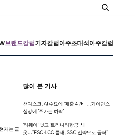
검
색
버
튼
EW
브랜드칼럼
기자칼럼
아주초대석
아주칼럼
많이 본 기사
샌디스크, AI 수요에 '매출 4.7배'…가이던스
실망에 '주가는 하락'
'티웨이' 벗고 '트리니티항공' 새
 현재는 글
옷…"FSC·LCC 틈새, SSC 전략으로 공략"