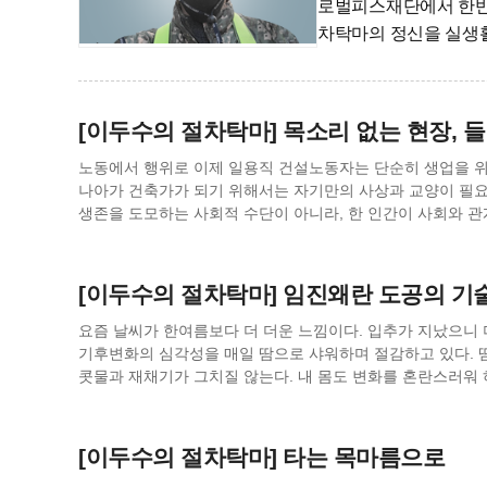
로벌피스재단에서 한반도
차탁마의 정신을 실생활
[이두수의 절차탁마] 목소리 없는 현장, 
노동에서 행위로 이제 일용직 건설노동자는 단순히 생업을 위한 품팔이꾼에 머물러서는 안 된다. 진정한 노동자, 더
나아가 건축가가 되기 위해서는 자기만의 사상과 교양이 필요
생존을 도모하는 사회적 수단이 아니라, 한 인간이 사회와 
방식이자 사회적 매개이다. 아렌트가 말한 ‘행위(action)’
속에서 드러내고, 사회와 소통하며, 의미있는 결과를 만들어내
확장되는 것이다. 노동이 행위로의 발전을 위해 꼭 필요한 것이 있다. 바로 노동자의 자기 표현력이다. 글을 쓰고, 그림을
[이두수의 절차탁마] 임진왜란 도공의 기
그리고, 시를 짓고, 노래를 만드는 일은 단순한 취미가 아니
아비투스의 변화, 즉 개인의 습관과 태도, 가치관이 구조 속
요즘 날씨가 한여름보다 더 더운 느낌이다. 입추가 지났으니 
더 이상 타인의 지시에만 따라 움직이는 부속품이 아니게 된다
기후변화의 심각성을 매일 땀으로 샤워하며 절감하고 있다. 
역사를 돌아보면 흥미로운 사례가 하나 있다. 2차 대전 후 
콧물과 재채기가 그치질 않는다. 내 몸도 변화를 혼란스러워 하
전쟁이나 군사적 목적이 아닌, 평화적 산업이나 민간 경제 재
있다. 한국·중국·일본은 오랫동안 천인합일(天人合一) 사상이나 음양오행론 같은 세계관 안에서 몸을 이해해왔다. 몸은
가리켜 ‘유용(留用)’이라고 한다. 이들은 이러한 극한의 환경
소우주(小宇宙)로서 자연과 호흡하고, 장부와 기혈은 하늘·땅
노동자들이 직접 쓴 시, 그림, 소설, 목판화, 번역문 등이 실
세계관에 변화가 찾아왔다. 일본이 네덜란드를 통해 <해체신서
[이두수의 절차탁마] 타는 목마름으로
쓰고 그림을 남겼다는 사실이 놀랍다. 그들의 잡지는 단순한 
쿠르무스의 <해부학 입문(Anatomische Tabellen)>네덜란드어 판을 