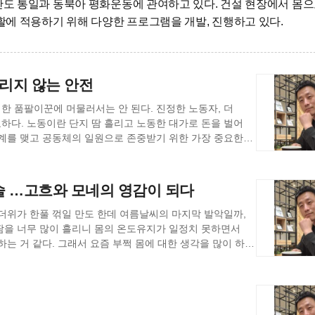
 통일과 동북아 평화운동에 관여하고 있다. 건설 현장에서 몸으
에 적용하기 위해 다양한 프로그램을 개발, 진행하고 있다.
들리지 않는 안전
하다. 노동이란 단지 땀 흘리고 노동한 대가로 돈을 벌어
관계를 맺고 공동체의 일원으로 존중받기 위한 가장 중요한
는 바로 이 점을 보여준다. 노동자가 자신의 생각과 가치를 현실
는 순간, 그 노동은 단순한 노동을 넘어 행위의 단계로
술 …고흐와 모네의 영감이 되다
라, 자기 존재를 드러내는 방법이다. 부르디외가 강조한
에서 점진적으로 변화할 수 있는 조건이 마련될 때, 노동자는
더위가 한풀 꺾일 만도 한데 여름날씨의 마지막 발악일까,
. 그는 자기의 세계를 가진 주체적 인간이 되는 것이다.
땀을 너무 많이 흘리니 몸의 온도유지가 일정치 못하면서
만주의 허강(鶴崗) 지역에 남아 있던 일본인 탄광 노동자들은
는 거 같다. 그래서 요즘 부쩍 몸에 대한 생각을 많이 하고
건을 위한 일에 계속 종사하게 되었다. 이러한 상황을
 속에서도 잡지 <쓰루오카>를 만들어냈다. 잡지 안에는
·사계절과 연결된 질서 속에서 설명하는 것이다. 그런데 이
려 있었다. 석탄을 캐고 땀을 흘리던 노동자들이 퇴근 후 글을
>(解體新書, 1774년)라는 독일의 해부학자 요한
기록이 아니라, 노동자의 사상과 교양이 살아 숨쉬는 장(場)
일본어로 번역한 것이다. 이로써 일본 학자들은