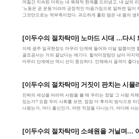
이었으며, 이런 행위는 아비투스적 습관과 태도가 문화적·사상적으로 변화
직접 시체를 해부하여 기존의 한의학적 설명과 맞지 않는 부
며칠간 지속된 더위는 내 육체적 한계를 드러냈고, 내 삶의 
현장은 어떤가. 여전히 ‘빨리빨리’와 ‘효율’의 논리 속에서 
직관적·우주론적 이해에서 몸=해부 가능한 물질적 구조라는 
'노동은 곧 운동'이라며 긍정적인 마음가짐으로 일하면 일이 
최근 안전이 국가적 관심의 대상이 되며 법과 제도적 개선과
의학의 전환을 넘어, 인간관과 세계관의 근본적 전환을 촉발
그것만으로는 역부족이었다. 과도하게 흘린 땀은 내 몸의 생
진정한 안전문화와 의식의 개선은 제도와 인프라 개선만으로
요인이 되었다고 본다. ‘이해하다’ 혹은 ‘안다’고 하는 것은 무엇인가하는 생각을 해보았다. 우리가 보통 ‘안다’고 하는
일에도 짜증마저 유발하는 '노이즈'의 시작이었다. 가만히 생각해보니 이 혼란은 단순히 더위 때문만은 아니었다. '물'의
표현하며, 자기 행동을 통해 의미를 만들어낼 때 비로소 뿌리
과정은 크게 '분석적 지식'과 '직관적 지식'으로 나눌 수 있다. 먼저
문제였다. 몸무게의 70%가 물이라는 사실이 이토록 절실하게
여전히 말을 걸고 있는 이유다. 현장 내 문화공간과 문화활동 건설현장 노동자들이 자기 생각과 가치관을 표현하는
조각으로 나누어 각각의 부분을 탐구하고, 그 관계를 파악하
이성적 판단을 흐리게 하고, 나와 세상 사이의 관계마저 뒤틀
[이두수의 절차탁마] 노마드 시대 …다시
문화가 부족한 상황은 여러 원인이 있겠지만, <쓰루오카> 
바탕으로 관찰-분석-추론-종합의 과정을 거치며 검증하는 것이다. 직관적 지식(Knowing by Intuition)은 분
개인의 신체 리듬을 넘어 삶의 질서와 가치를 허물어뜨리는 경
것이 중요하다. 휴게시설, 작은 전시 공간, 소모임 장소 등을 조성하여 노동자들이 시, 그림, 글쓰기 등 다양한 방식으로
대상을 한 번에, 즉각적으로 이해하는 것이다. 논리적 추론이
계기가 되었다. 이 문제를 재해원인분석 툴인 '4M'으로 분석해 보면. 먼저, 사람(Man)의 문제는 나 자신의 부주의한
이제 광주 일곡현장도 마무리 단계에 들어와 이달 말쯤이면 할
서로의 생각과 감정을 나눌 기회를 제공하면 어떨까. 공간이 
즉각적이고 주관적이며 비언어적인 것이 특징이다. 오랜 경험
선택이었다. 뜨거운 몸을 식히려고 차가운 물만 벌컥벌컥 마셨
골조공사는 거의 끝났다는 얘기다. 할석미장팀만 남아 마지막
(글쓰기, 미술 등), 공연, 작품 발표회를 정기적으로 개최해
경우가 많으며 대상에 대한 내재적인 감각을 중요하게 여긴다.
(Management)의 문제, 즉 개인의 건강을 스스로 제대로 관
마무리 단계에선 역시 선이 중요하다. 인체에서 골격이 좋다
‘장’을 만들어 주면 어떨까. 그러기 위해서는 작업장 내 노동자들의 의견 개진과 표현의 자유를 보장하고, 차별이나 비난
없이 바로 답을 내는 경우가 많다. 이것은 대상을 부분으로 
과 기본적인 냉방조차 쉽지 않은 건설 현장(Machine)의 
이루어진 공간이지만 무엇보다 선이 예뻐야 한다. 마무리 공정에 들어가면 근로자들은 다음은 또 어느 현장으로 갈
없는 환경을 만들어야 한다. 자기 표현에 대한 긍정적 피드백
들어, 숙련된 장인이 망치 소리만 듣고도 쇠의 온도를 아는 
몰아넣었다. 실제 땀으로 인한 탈수 증세는 이성을 마비시키고 감정을 황폐하게 만들었다. 일상의 독서, 그림 그리기,
것인가에 대한 불안감에 휩싸인다. 건설노동자는 모두 일용직
회사와 현장 리더들이 노동자들의 문화 활동 참여를 인정하고
관계가 그의 몸에 내재되어 있기 때문이다. 대상을 쪼개서 이해하려는 태도에서 논리가 발달했고, 직감으로 전체를
운동 같은 소중한 나의 루틴들은 무겁고 피곤한 몸 앞에서 무
할 수 있을까 걱정인 것이다. 직업은 있으나 직장이 고정된 것
[이두수의 절차탁마] 거짓이 판치는 시뮬
만큼 SNS를 비롯한 다양한 도구를 활용해 노동자들의 이야기와 작
아우르려는 태도에서는 통찰이 중요시되는 경향이 있다. 직감
마치 에밀 뒤르켐이 사회적 규범이나 가치관의 부재, 혼란, 또
건설노동자는 현시대에 가장 어울리는 노마드적 삶을 사는 직종이기도 하다. 직업과 노동 
자기 표현은 단순한 취미가 아니라 노동자의 내면적 성장과 
단정적으로 결론을 내리기 쉽고, 논리적 근거를 제시하기보다는 
무규범 상태인 아노미(Anomie)라고 말한 그와 같은 상태였
질문을 받았을 때 사람들은 보통 '저는 ○○입니다'라고 답한다.
진짜의 세상을 바라며 사람을 볼 때 우리는 정말 그 사람 자체를 보고 있는가? 아니면, 그 사람의 배경과 조건을 보고
자신의 경험과 생각을 다양한 방식으로 표현할 수 있는 ‘현장
주장을 강하게 내세우는 경우가 많다. 요즘 한국의 국회나 청문회 등을 보면 정상적인 대화를 볼 수 없다. 말로 먹고사는
환경에서 철학, 과학, 예술 같은 고차원적인 가치들은 설 자리
건설노동자, 예술가…. 우리는 자연스럽게 자신의 직업을 통
있는가? 요즘 우리 사회를 보면, 점점 더 후자의 방식으로 
개선과 문화적 변화를 위한 핵심적 출발점이라 할 수 있다. 단순 노동을 넘어선 인간적 자존감 허강의 일본인
사람들이라지만 이성적이고 논리적 대화하기 보다는 고함지르
물: 생존을 넘어선 '로고스'의 기반 그리스의 철학자 탈레스는 만물의 근원을 '물'로 보았다. 평범한 이 시각이 그리스가
습관이 아니라 현대 사회에서 직업이 곧 정체성의 뼈대가 되었음을 보여주는 
나왔는가, 어디 출신인가, 어떤 직장을 다니는가, 어디에 사는
노동자들에게 잡지 <쓰루오카>를 만드는 행위는 단순히 시간
좀 배운 지식인이나 사회를 이끄는 엘리트라고 하기엔 낯부끄럽다. 통찰의 노동자, 논리의 감독관 노
그동안 신 중심의 신화문명에서 인간중심의 철학문명으로 전환
울림을 가진다. '나는 누구인가'라는 물음은 단지 나의 직업을
판단하기 위한 사전 정보 수집처럼 느껴질 때가 많다. 이는 
모든 것을 잃고 이국의 땅에서 강제적인 노동에 종사해야 했
노동자는 수많은 경험을 통해 현장 문제에 대한 직관적인 통찰을
했던 그의 시도는 '물'이라는 가장 기본적인 요소에서 시작되었
되묻는 질문이다. 나는 무엇을 위해 사는가, 내가 하는 일은 
인식하고 있는지를 드러내는 하나의 지표다. 우상과 권위에 의탁하는 사회 개인의 발견은 근대 정신의 핵심이다. 인간은
있다. 이들은 기술자이자 노동자였지만, 자신을 단순히 석탄을 캐는 기계적 존재로 전락시키지 않았다. 땀을 흘리는
반복하며 문제의 징후를 감각적으로 기억하는 것이다. "이 소
썩고, 흐르면 살아 움직인다. 얼면 견고하고, 끓으면 보이지 
만들고 있는가. 인간이 노동을 통해 정체성을 갖게 된 것은 인류 역사 전체로 보자면 꽤 최근의 일이다. 고대 사회에서
더 이상 신의 의지에 따라 움직이는 존재가 아니라, 자기 선
[이두수의 절차탁마] 소쇄원을 거닐며… 
육체노동과 별개로 내면의 정신적, 감성적 세계를 표현하며 인
합선이 곧 일어난다는 뜻이다"와 같이 논리적으로 설명하기 어
되는’ 존재다. 물의 이러한 유동성과 포용성은 당시의 수준
노동은 하층민과 노예의 몫이었다. 아리스토텔레스는 “노동은
현대 사회에 이르러서도 우리는 여전히 스스로 선택하고 결정
대한 책임감'이 육체적 작업을 넘어 내면의 자아까지 확장된 모습을 보여준다. 또한 이것은 '
문제를 신속하게 해결하는 것이기 때문에 "이건 이렇게 하면 돼"라고 
근대에 들어와 우리는 이 ‘물’로부터 리터(Liter)와 킬로그램(K