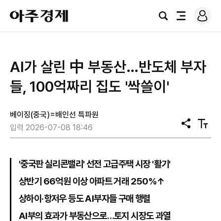
로
아
그
검
전
주
인
색
체
경
메
제
뉴
AI가 살린 中 부동산…반도체 부자
들, 100억짜리 집도 '싹쓸이'
베이징(중국)=배인선 특파원
공
텍
입력 2026-07-08 18:46
유
스
트
크
기
'중국판 실리콘밸리' 선전 고급주택 시장 '활기'
상반기 66억원 이상 아파트 거래 250%↑
상하이·항저우 등도 AI부자들 구매 행렬
AI부의 효과가 부동산으로…토지 시장도 과열