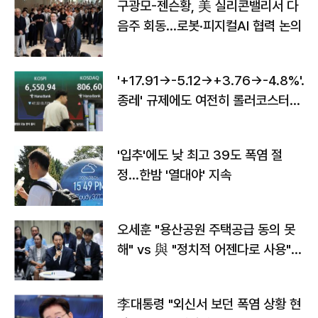
구광모-젠슨황, 美 실리콘밸리서 다
음주 회동…로봇·피지컬AI 협력 논의
'+17.91→-5.12→+3.76→-4.8%'…'
종레' 규제에도 여전히 롤러코스터
타는 코스피
'입추'에도 낮 최고 39도 폭염 절
정…한밤 '열대야' 지속
오세훈 "용산공원 주택공급 동의 못
해" vs 與 "정치적 어젠다로 사용"
맞불
李대통령 "외신서 보던 폭염 상황 현