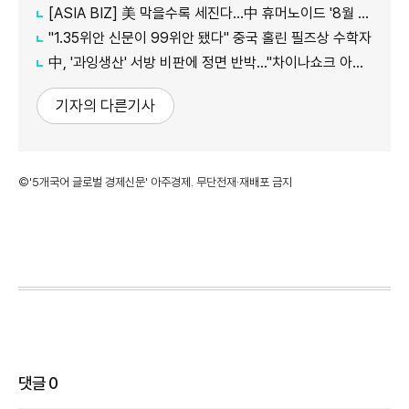
[ASIA BIZ] 美 막을수록 세진다…中 휴머노이드 '8월 대공세'
"1.35위안 신문이 99위안 됐다" 중국 홀린 필즈상 수학자
中, '과잉생산' 서방 비판에 정면 반박…"차이나쇼크 아닌 기회"
기자의 다른기사
©'5개국어 글로벌 경제신문' 아주경제. 무단전재·재배포 금지
댓글
0