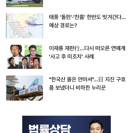
태풍 '돌핀'·'찬홈' 한반도 빗겨간다…
예상 경로는?
이재룡 재판行…다시 떠오른 연예계
'사고 후 미조치' 사례
"한국산 물은 안마셔"…日 지진 구호
품 보냈더니 비하한 누리꾼