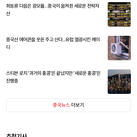
희토류 다음은 광모듈…중국이 움켜쥔 새로운 전략자
산
중국산 에어콘을 웃돈 주고 산다...유럽 열광시킨 메이
디
스티븐 로치 '과거의 홍콩'은 끝났지만 '새로운 홍콩'은
진행중
중국뉴스
더보기
추천기사