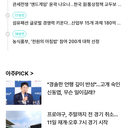
관세전쟁 '엔드게임' 윤곽 나오나…한국 新통상정책 교두보 활
용해야
17분전
섬유패션 글로벌 경쟁력 키운다…산업부 15개 과제 180억 지
원
18분전
농식품부, '천원의 아침밥' 참여 200개 대학 선정
아주PICK >
"경솔한 언행 깊이 반성"…고개 숙인
신동엽, 무슨 일이길래?
프로야구, 주말까지 전 경기 취소…
11일 재개·오후 7시 경기 시작