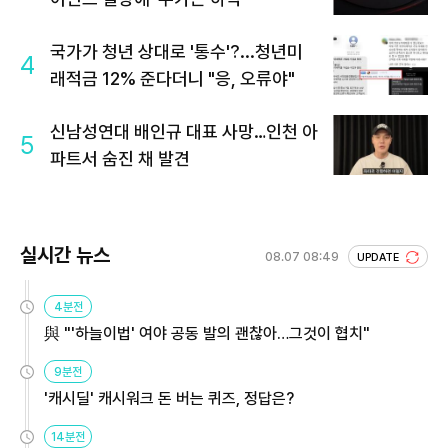
국가가 청년 상대로 '통수'?...청년미
4
래적금 12% 준다더니 "응, 오류야"
신남성연대 배인규 대표 사망…인천 아
5
파트서 숨진 채 발견
실시간 뉴스
08.07 08:49
UPDATE
4분전
與 "'하늘이법' 여야 공동 발의 괜찮아…그것이 협치"
9분전
'캐시딜' 캐시워크 돈 버는 퀴즈, 정답은?
14분전