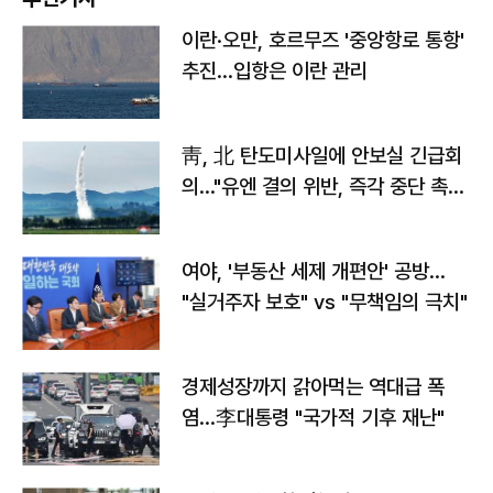
이란·오만, 호르무즈 '중앙항로 통항'
추진…입항은 이란 관리
靑, 北 탄도미사일에 안보실 긴급회
의…"유엔 결의 위반, 즉각 중단 촉
구"
여야, '부동산 세제 개편안' 공방…
"실거주자 보호" vs "무책임의 극치"
경제성장까지 갉아먹는 역대급 폭
염…李대통령 "국가적 기후 재난"