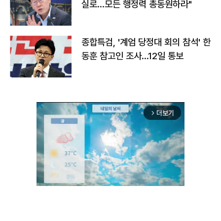
실로…모든 행정력 총동원하라"
종합특검, '계엄 당정대 회의 참석' 한
동훈 참고인 조사...12일 통보
더보기
arrow_forward_ios
Unmute