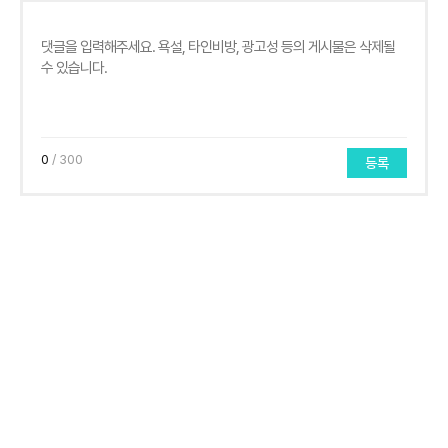
0
/ 300
등록