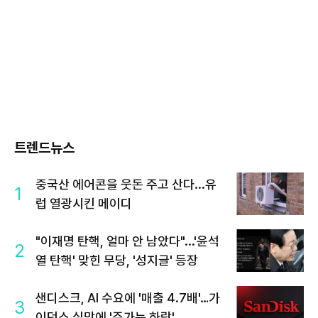
트렌드뉴스
중국산 에어콘을 웃돈 주고 산다...유
1
럽 열광시킨 메이디
"이재명 탄핵, 얼마 안 남았다"...'윤석
2
열 탄핵' 맞힌 무당, '성지글' 등장
샌디스크, AI 수요에 '매출 4.7배'…가
3
이던스 실망에 '주가는 하락'