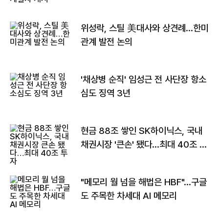
위성락, 스틸 美대사와 상견례…한미
관계 발전 논의
'채상병 순직' 임성근 전 사단장 항소
심도 징역 3년
현금 88조 쌓인 SK하이닉스, 국내
채권시장 '큰손' 됐다…최대 40조 투
자
"메모리 월 넘을 해법은 HBF"…구글
도 주목한 차세대 AI 메모리