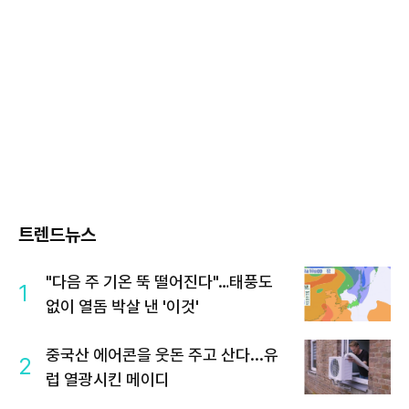
트렌드뉴스
"다음 주 기온 뚝 떨어진다"…태풍도
1
없이 열돔 박살 낸 '이것'
중국산 에어콘을 웃돈 주고 산다...유
2
럽 열광시킨 메이디