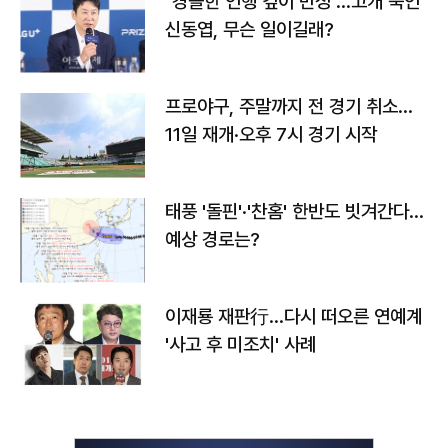
"경솔한 언행 깊이 반성"…고개 숙인
신동엽, 무슨 일이길래?
프로야구, 주말까지 전 경기 취소…
11일 재개·오후 7시 경기 시작
태풍 '돌핀'·'찬홈' 한반도 빗겨간다…
예상 경로는?
이재룡 재판行…다시 떠오른 연예계
'사고 후 미조치' 사례