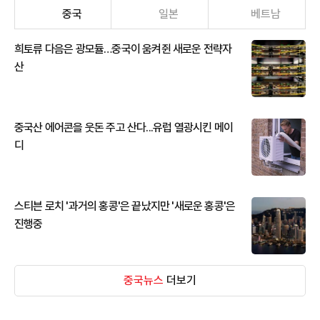
중국
일본
베트남
희토류 다음은 광모듈…중국이 움켜쥔 새로운 전략자
산
중국산 에어콘을 웃돈 주고 산다...유럽 열광시킨 메이
디
스티븐 로치 '과거의 홍콩'은 끝났지만 '새로운 홍콩'은
진행중
중국뉴스
더보기