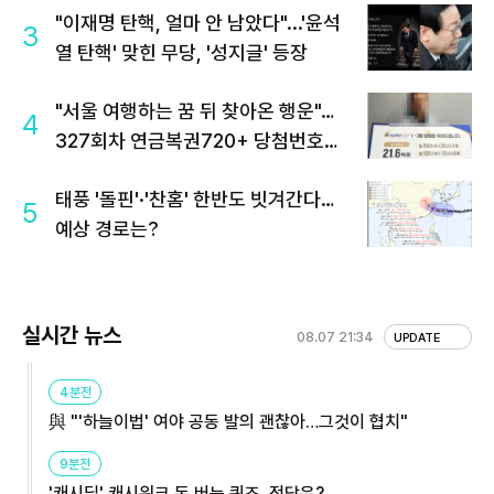
"이재명 탄핵, 얼마 안 남았다"...'윤석
3
열 탄핵' 맞힌 무당, '성지글' 등장
"서울 여행하는 꿈 뒤 찾아온 행운"…
4
327회차 연금복권720+ 당첨번호조
회 주목
태풍 '돌핀'·'찬홈' 한반도 빗겨간다…
5
예상 경로는?
실시간 뉴스
08.07 21:34
UPDATE
4분전
與 "'하늘이법' 여야 공동 발의 괜찮아…그것이 협치"
9분전
'캐시딜' 캐시워크 돈 버는 퀴즈, 정답은?