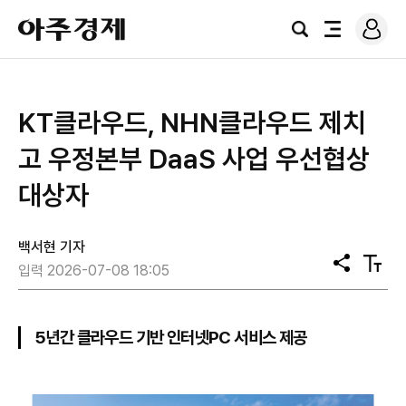
로
아
그
검
전
주
인
색
체
경
메
제
뉴
KT클라우드, NHN클라우드 제치
고 우정본부 DaaS 사업 우선협상
대상자
백서현 기자
공
텍
입력 2026-07-08 18:05
유
스
트
크
기
5년간 클라우드 기반 인터넷PC 서비스 제공