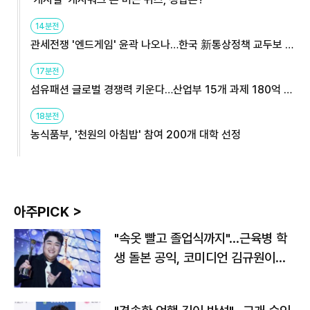
14분전
관세전쟁 '엔드게임' 윤곽 나오나…한국 新통상정책 교두보 활
용해야
17분전
섬유패션 글로벌 경쟁력 키운다…산업부 15개 과제 180억 지
원
18분전
농식품부, '천원의 아침밥' 참여 200개 대학 선정
아주PICK >
"속옷 빨고 졸업식까지"…근육병 학
생 돌본 공익, 코미디언 김규원이었
다