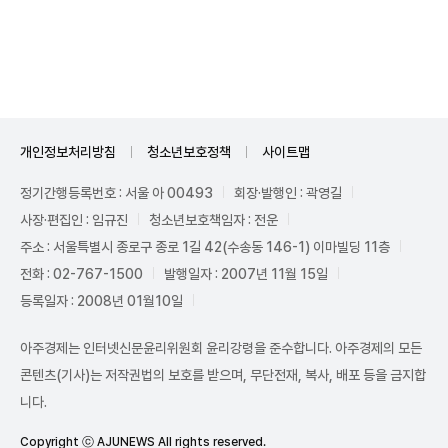
Unmute
개인정보처리방침
청소년보호정책
사이트맵
정기간행등록번호 : 서울 아 00493
회장·발행인 : 곽영길
사장·편집인 : 임규진
청소년보호책임자 : 전운
주소 : 서울특별시 종로구 종로 1길 42(수송동 146-1) 이마빌딩 11층
전화 : 02-767-1500
발행일자 : 2007년 11월 15일
등록일자 : 2008년 01월10일
아주경제는 인터넷신문윤리위원회 윤리강령을 준수합니다. 아주경제의 모든
콘텐츠(기사)는 저작권법의 보호를 받으며, 무단전재, 복사, 배포 등을 금지합
니다.
Copyright ⓒ AJUNEWS All rights reserved.