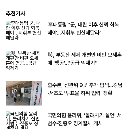
추천기사
李대통령 "군, 내란 이후 신뢰 회복
해야…지휘부 헌신해달라"
與, 부동산 세제 개편안 비판 오세훈
에 '맹공'…"공급 억제기"
합수본, 선관위 9곳 추가 압색…강남
·서초도 '투표율 허위 입력' 정황
국민의힘 윤리위, '돌려차기 실언' 서
범수·진종오 징계절차 개시