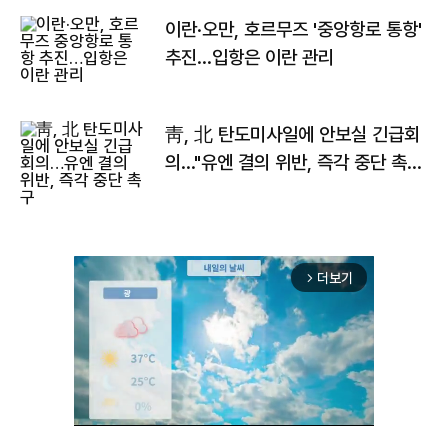
이란·오만, 호르무즈 '중앙항로 통항'
추진…입항은 이란 관리
靑, 北 탄도미사일에 안보실 긴급회
의…"유엔 결의 위반, 즉각 중단 촉
구"
더보기
arrow_forward_ios