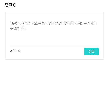
댓글
0
0
/ 300
등록