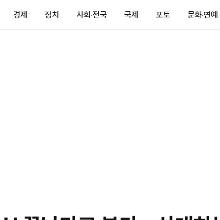
경제
정치
사회·전국
국제
포토
문화·연예