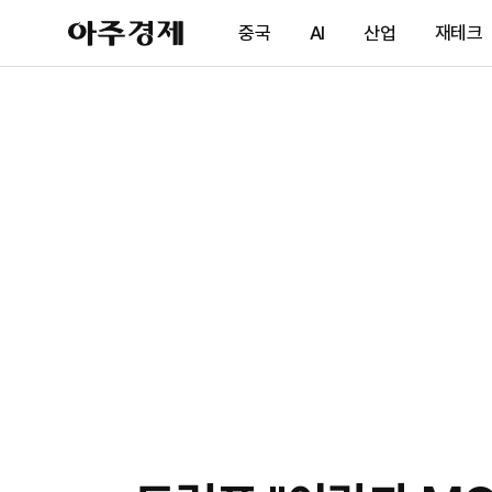
아
중국
AI
산업
재테크
주
경
제