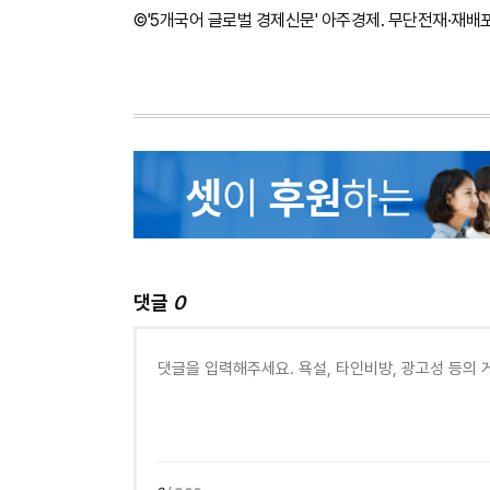
©'5개국어 글로벌 경제신문' 아주경제. 무단전재·재배
댓글
0