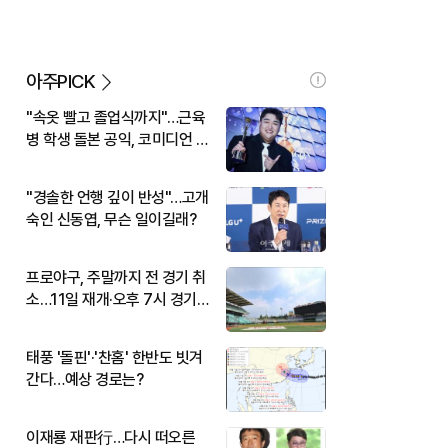
아주PICK
"속옷 빨고 졸업식까지"…근육
병 학생 돌본 공익, 코미디언 김
규원이었다
"경솔한 언행 깊이 반성"…고개
숙인 신동엽, 무슨 일이길래?
프로야구, 주말까지 전 경기 취
소…11일 재개·오후 7시 경기
시작
태풍 '돌핀'·'찬홈' 한반도 빗겨
간다…예상 경로는?
이재룡 재판行…다시 떠오른