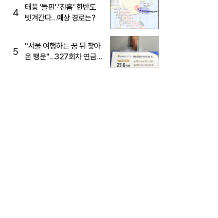
태풍 '돌핀'·'찬홈' 한반도
4
빗겨간다…예상 경로는?
"서울 여행하는 꿈 뒤 찾아
5
온 행운"…327회차 연금
복권720+ 당첨번호조회
주목