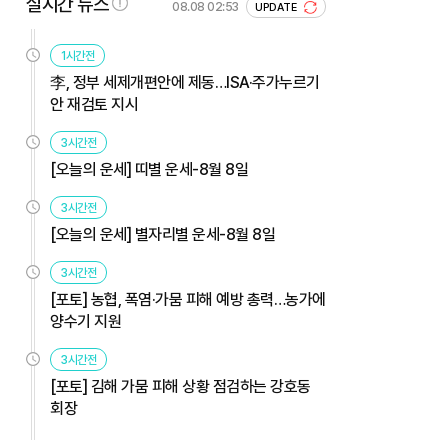
실시간 뉴스
08.08 02:53
UPDATE
1시간전
李, 정부 세제개편안에 제동…ISA·주가누르기
안 재검토 지시
3시간전
[오늘의 운세] 띠별 운세-8월 8일
3시간전
[오늘의 운세] 별자리별 운세-8월 8일
3시간전
[포토] 농협, 폭염·가뭄 피해 예방 총력…농가에
양수기 지원
3시간전
[포토] 김해 가뭄 피해 상황 점검하는 강호동
회장