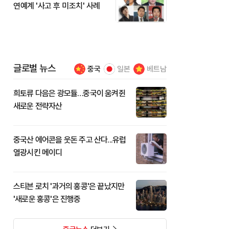
연예계 '사고 후 미조치' 사례
글로벌 뉴스
중국
일본
베트남
희토류 다음은 광모듈…중국이 움켜쥔
새로운 전략자산
중국산 에어콘을 웃돈 주고 산다...유럽
열광시킨 메이디
스티븐 로치 '과거의 홍콩'은 끝났지만
'새로운 홍콩'은 진행중