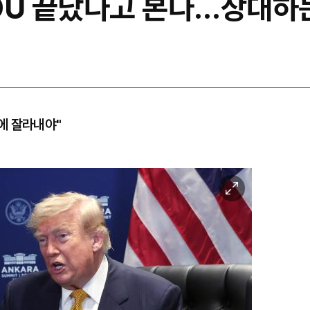
OU 끝났다고 본다…상대하는
에 잘라내야"
이
미
지
확
대