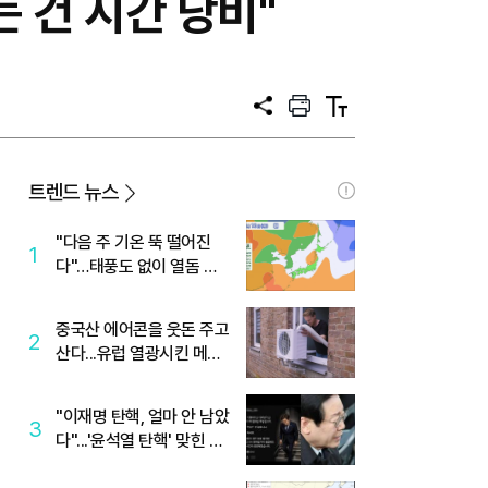
 건 시간 낭비"
공
프
텍
유
린
스
트
트
크
기
트렌드 뉴스
"다음 주 기온 뚝 떨어진
1
다"…태풍도 없이 열돔 박
살 낸 '이것'
중국산 에어콘을 웃돈 주고
2
산다...유럽 열광시킨 메이
디
"이재명 탄핵, 얼마 안 남았
3
다"...'윤석열 탄핵' 맞힌 무
당, '성지글' 등장