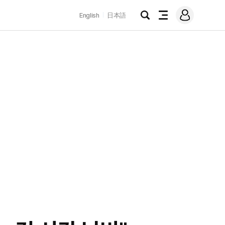
로
English
日本語
그
검
전
인
색
체
메
뉴