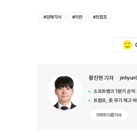
#양해각서
#이란
#트럼프
황진현 기자
jinhyu
소프트뱅크 1분기 순익 
트럼프, 美 무기 재고 
기자의 다른기사