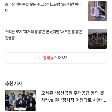
중국산 에어콘을 웃돈 주고 산다...유럽 열광시킨 메이
디
스티븐 로치 '과거의 홍콩'은 끝났지만 '새로운 홍콩'은
진행중
중국뉴스
더보기
추천기사
오세훈 "용산공원 주택공급 동의 못
해" vs 與 "정치적 어젠다로 사용"
맞불