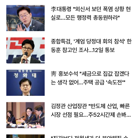
李대통령 "외신서 보던 폭염 상황 현
실로…모든 행정력 총동원하라"
종합특검, '계엄 당정대 회의 참석' 한
동훈 참고인 조사...12일 통보
靑 홍보수석 "세금으로 집값 잡겠다
는 생각 없어…주택 공급 '속도전'"
김정관 산업장관 "반도체 산업, 빠른
시장 선점 필요…주52시간제 손봐
야"