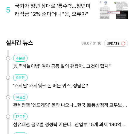
국가가 청년 상대로 '통수'?...청년미
5
래적금 12% 준다더니 "응, 오류야"
실시간 뉴스
08.07 01:16
UPDATE
4분전
與 "'하늘이법' 여야 공동 발의 괜찮아…그것이 협치"
9분전
'캐시딜' 캐시워크 돈 버는 퀴즈, 정답은?
14분전
관세전쟁 '엔드게임' 윤곽 나오나…한국 新통상정책 교두보 활
용해야
17분전
섬유패션 글로벌 경쟁력 키운다…산업부 15개 과제 180억 지
원