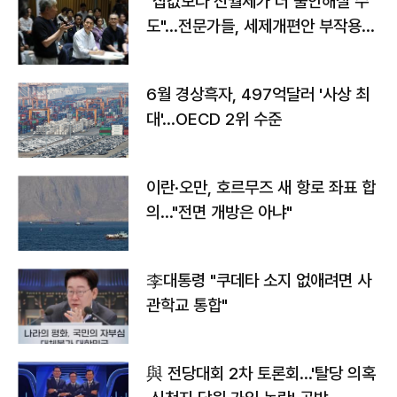
"집값보다 전월세가 더 불안해질 수
도"…전문가들, 세제개편안 부작용
우려
6월 경상흑자, 497억달러 '사상 최
대'…OECD 2위 수준
이란·오만, 호르무즈 새 항로 좌표 합
의…"전면 개방은 아냐"
李대통령 "쿠데타 소지 없애려면 사
관학교 통합"
與 전당대회 2차 토론회…'탈당 의혹