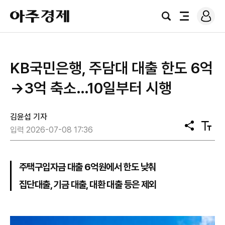
로
아
그
검
전
주
인
색
체
경
메
제
뉴
KB국민은행, 주담대 대출 한도 6억
→3억 축소…10일부터 시행
김윤섭 기자
공
텍
입력 2026-07-08 17:36
유
스
트
크
기
주택구입자금 대출 6억원에서 한도 낮춰
집단대출, 기금 대출, 대환 대출 등은 제외