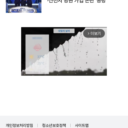
·신천지 당원 가입 논란' 공방
더보기
arrow_forward_ios
Mute
개인정보처리방침
청소년보호정책
사이트맵