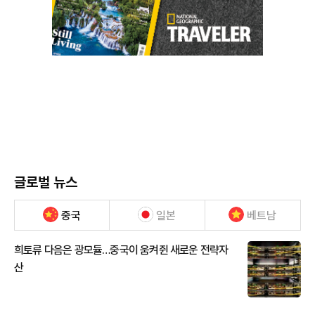
글로벌 뉴스
중국
일본
베트남
희토류 다음은 광모듈…중국이 움켜쥔 새로운 전략자
산