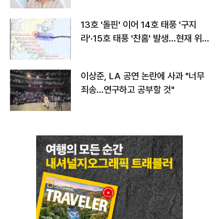
13호 '돌핀' 이어 14호 태풍 '구지
라'·15호 태풍 '찬홈' 발생…현재 위
치와 이동경로는?
이상준, LA 공연 논란에 사과 "너무
죄송…연구하고 공부할 것"