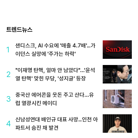
트렌드뉴스
샌디스크, AI 수요에 '매출 4.7배'…가
1
이던스 실망에 '주가는 하락'
"이재명 탄핵, 얼마 안 남았다"...'윤석
2
열 탄핵' 맞힌 무당, '성지글' 등장
중국산 에어콘을 웃돈 주고 산다...유
3
럽 열광시킨 메이디
신남성연대 배인규 대표 사망…인천 아
4
파트서 숨진 채 발견