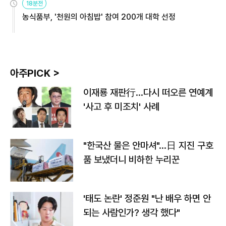
18분전
농식품부, '천원의 아침밥' 참여 200개 대학 선정
아주PICK >
이재룡 재판行…다시 떠오른 연예계
'사고 후 미조치' 사례
"한국산 물은 안마셔"…日 지진 구호
품 보냈더니 비하한 누리꾼
'태도 논란' 정준원 "난 배우 하면 안
되는 사람인가? 생각 했다"