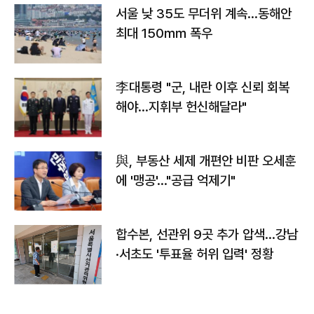
서울 낮 35도 무더위 계속…동해안
최대 150㎜ 폭우
李대통령 "군, 내란 이후 신뢰 회복
해야…지휘부 헌신해달라"
與, 부동산 세제 개편안 비판 오세훈
에 '맹공'…"공급 억제기"
합수본, 선관위 9곳 추가 압색…강남
·서초도 '투표율 허위 입력' 정황