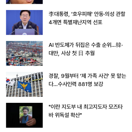
李대통령, '호우피해' 안동·의성 관할
4개면 특별재난지역 선포
AI 반도체가 뒤집은 수출 순위…韓·
대만, 사상 첫 日 추월
경찰, 9월부터 '제 가족 사건' 못 맡는
다…수사인력 881명 보강
"이란 지도부 내 최고지도자 모즈타
바 위독설 확산"