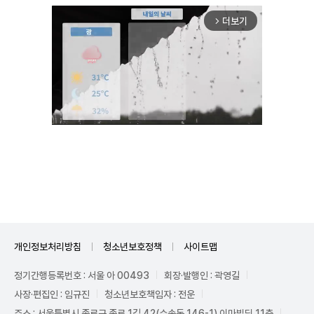
더보기
arrow_forward_ios
Mute
개인정보처리방침
청소년보호정책
사이트맵
정기간행등록번호 : 서울 아 00493
회장·발행인 : 곽영길
사장·편집인 : 임규진
청소년보호책임자 : 전운
주소 : 서울특별시 종로구 종로 1길 42(수송동 146-1) 이마빌딩 11층