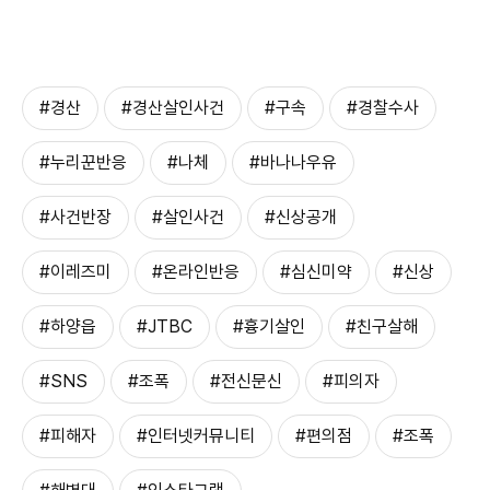
#경산
#경산살인사건
#구속
#경찰수사
#누리꾼반응
#나체
#바나나우유
#사건반장
#살인사건
#신상공개
#이레즈미
#온라인반응
#심신미약
#신상
#하양읍
#JTBC
#흉기살인
#친구살해
#SNS
#조폭
#전신문신
#피의자
#피해자
#인터넷커뮤니티
#편의점
#조폭