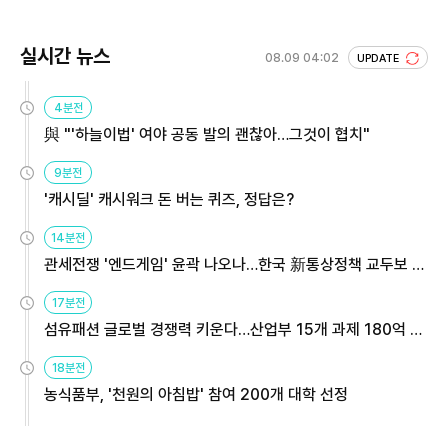
실시간 뉴스
08.09 04:02
UPDATE
4분전
與 "'하늘이법' 여야 공동 발의 괜찮아…그것이 협치"
9분전
'캐시딜' 캐시워크 돈 버는 퀴즈, 정답은?
14분전
관세전쟁 '엔드게임' 윤곽 나오나…한국 新통상정책 교두보 활
용해야
17분전
섬유패션 글로벌 경쟁력 키운다…산업부 15개 과제 180억 지
원
18분전
농식품부, '천원의 아침밥' 참여 200개 대학 선정