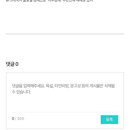
©'5개국어 글로벌 경제신문' 아주경제. 무단전재·재배포 금지
댓글
0
0
/ 300
등록