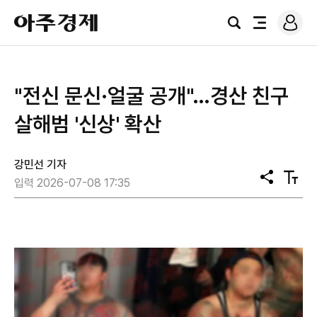
로
아
그
검
전
주
인
색
체
경
메
제
뉴
"전신 문신·얼굴 공개"…경산 친구
살해범 '신상' 확산
강민선 기자
공
텍
입력 2026-07-08 17:35
유
스
트
크
기