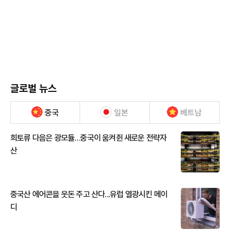
글로벌 뉴스
중국
일본
베트남
희토류 다음은 광모듈…중국이 움켜쥔 새로운 전략자
산
중국산 에어콘을 웃돈 주고 산다...유럽 열광시킨 메이
디