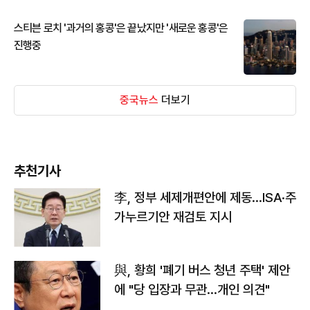
스티븐 로치 '과거의 홍콩'은 끝났지만 '새로운 홍콩'은
진행중
중국뉴스
더보기
추천기사
李, 정부 세제개편안에 제동…ISA·주
가누르기안 재검토 지시
與, 황희 '폐기 버스 청년 주택' 제안
에 "당 입장과 무관…개인 의견"