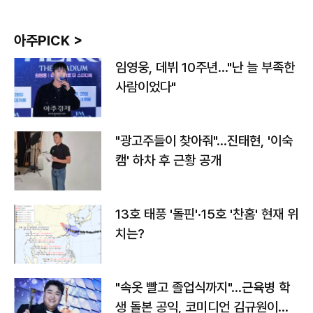
아주PICK >
임영웅, 데뷔 10주년…"난 늘 부족한
사람이었다"
"광고주들이 찾아줘"…진태현, '이숙
캠' 하차 후 근황 공개
13호 태풍 '돌핀'·15호 '찬홈' 현재 위
치는?
"속옷 빨고 졸업식까지"…근육병 학
생 돌본 공익, 코미디언 김규원이었