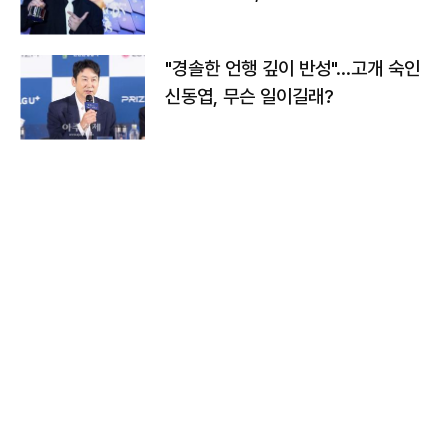
다
"경솔한 언행 깊이 반성"…고개 숙인
신동엽, 무슨 일이길래?