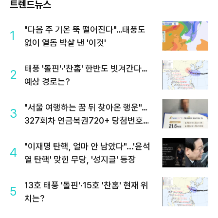
트렌드뉴스
"다음 주 기온 뚝 떨어진다"…태풍도
1
없이 열돔 박살 낸 '이것'
태풍 '돌핀'·'찬홈' 한반도 빗겨간다…
2
예상 경로는?
"서울 여행하는 꿈 뒤 찾아온 행운"…
3
327회차 연금복권720+ 당첨번호조
회 주목
"이재명 탄핵, 얼마 안 남았다"...'윤석
4
열 탄핵' 맞힌 무당, '성지글' 등장
13호 태풍 '돌핀'·15호 '찬홈' 현재 위
5
치는?