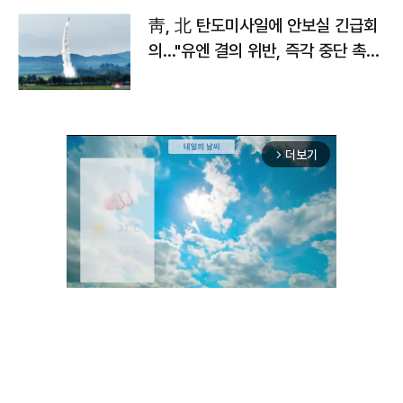
靑, 北 탄도미사일에 안보실 긴급회
의…"유엔 결의 위반, 즉각 중단 촉
구"
더보기
arrow_forward_ios
Unmute