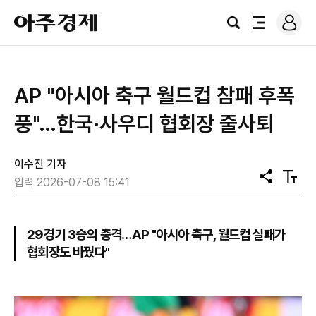
로
아
그
검
전
주
인
색
체
경
메
제
뉴
AP "아시아 축구 월드컵 참패 후폭
풍"…한국·사우디 협회장 줄사퇴
이수진 기자
공
텍
입력 2026-07-08 15:41
유
스
트
크
기
29경기 3승의 충격…AP "아시아 축구, 월드컵 실패가
협회장도 바꿨다"