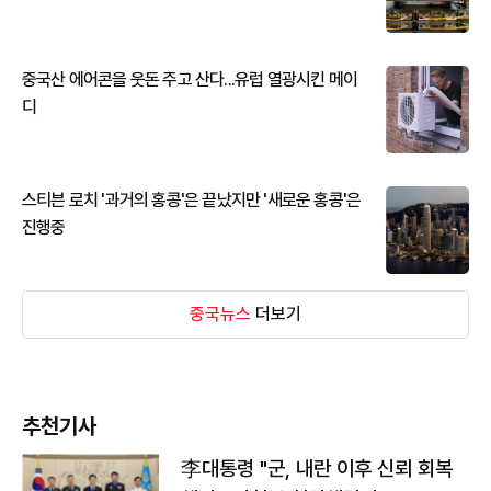
중국산 에어콘을 웃돈 주고 산다...유럽 열광시킨 메이
디
스티븐 로치 '과거의 홍콩'은 끝났지만 '새로운 홍콩'은
진행중
중국뉴스
더보기
추천기사
李대통령 "군, 내란 이후 신뢰 회복