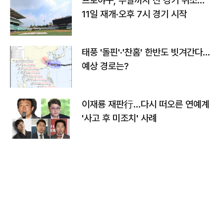
프로야구, 주말까지 전 경기 취소…
11일 재개·오후 7시 경기 시작
태풍 '돌핀'·'찬홈' 한반도 빗겨간다…
예상 경로는?
이재룡 재판行…다시 떠오른 연예계
'사고 후 미조치' 사례