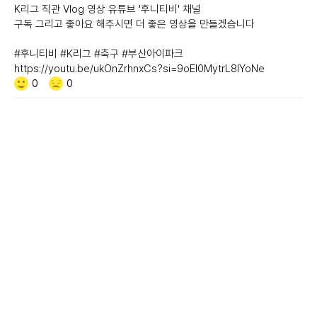
K리그 직관 Vlog 영상 유튜브 '후니티비' 채널
구독 그리고 좋아요 해주시면 더 좋은 영상을 만들겠습니다
#후니티비 #K리그 #축구 #부산아이파크
https://youtu.be/ukOnZrhnxCs?si=9oEI0MytrL8lYoNe
Like/Dislike
공
비
0
0
감
공
감