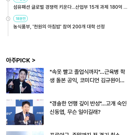
섬유패션 글로벌 경쟁력 키운다…산업부 15개 과제 180억 지
원
18분전
농식품부, '천원의 아침밥' 참여 200개 대학 선정
아주PICK >
"속옷 빨고 졸업식까지"…근육병 학
생 돌본 공익, 코미디언 김규원이었
다
"경솔한 언행 깊이 반성"…고개 숙인
신동엽, 무슨 일이길래?