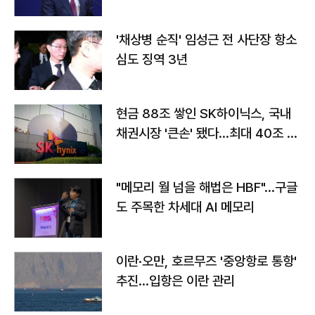
'채상병 순직' 임성근 전 사단장 항소
심도 징역 3년
현금 88조 쌓인 SK하이닉스, 국내
채권시장 '큰손' 됐다…최대 40조 투
자
"메모리 월 넘을 해법은 HBF"…구글
도 주목한 차세대 AI 메모리
이란·오만, 호르무즈 '중앙항로 통항'
추진…입항은 이란 관리