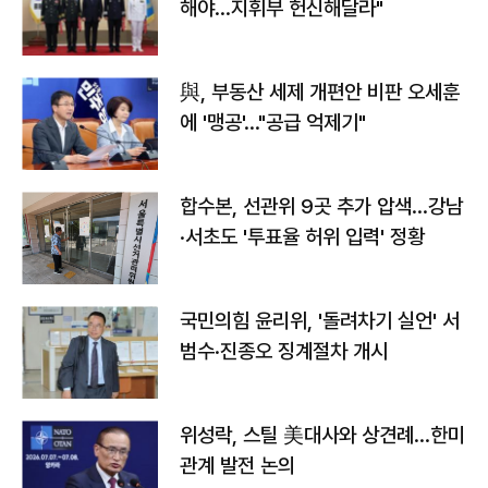
해야…지휘부 헌신해달라"
與, 부동산 세제 개편안 비판 오세훈
에 '맹공'…"공급 억제기"
합수본, 선관위 9곳 추가 압색…강남
·서초도 '투표율 허위 입력' 정황
국민의힘 윤리위, '돌려차기 실언' 서
범수·진종오 징계절차 개시
위성락, 스틸 美대사와 상견례…한미
관계 발전 논의