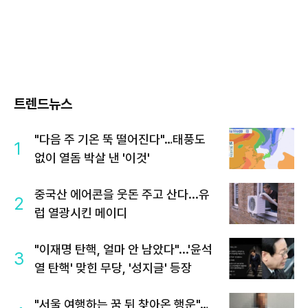
트렌드뉴스
"다음 주 기온 뚝 떨어진다"…태풍도
1
없이 열돔 박살 낸 '이것'
중국산 에어콘을 웃돈 주고 산다...유
2
럽 열광시킨 메이디
"이재명 탄핵, 얼마 안 남았다"...'윤석
3
열 탄핵' 맞힌 무당, '성지글' 등장
"서울 여행하는 꿈 뒤 찾아온 행운"…