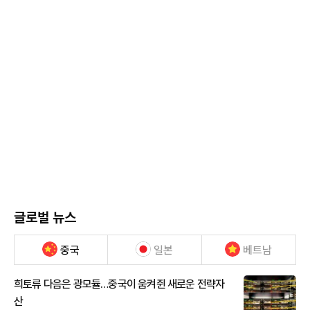
글로벌 뉴스
중국
일본
베트남
희토류 다음은 광모듈…중국이 움켜쥔 새로운 전략자
산