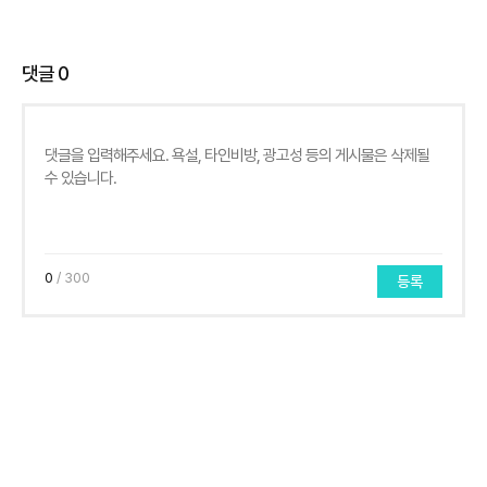
댓글
0
0
/ 300
등록