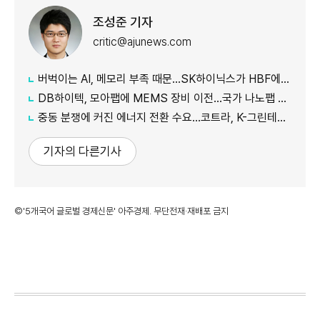
조성준 기자
critic@ajunews.com
버벅이는 AI, 메모리 부족 때문…SK하이닉스가 HBF에 집중하는 이유
DB하이텍, 모아팹에 MEMS 장비 이전…국가 나노팹 공정 지원
중동 분쟁에 커진 에너지 전환 수요…코트라, K-그린테크 수출길 넓힌다
기자의 다른기사
©'5개국어 글로벌 경제신문' 아주경제. 무단전재·재배포 금지