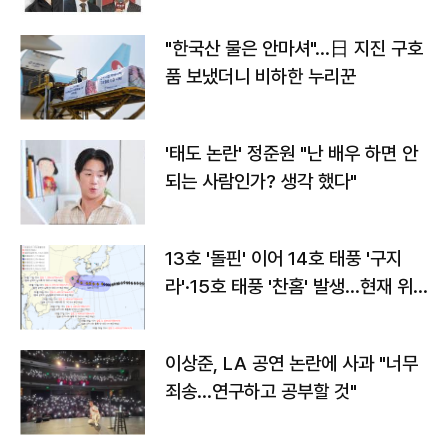
"한국산 물은 안마셔"…日 지진 구호
품 보냈더니 비하한 누리꾼
'태도 논란' 정준원 "난 배우 하면 안
되는 사람인가? 생각 했다"
13호 '돌핀' 이어 14호 태풍 '구지
라'·15호 태풍 '찬홈' 발생…현재 위
치와 이동경로는?
이상준, LA 공연 논란에 사과 "너무
죄송…연구하고 공부할 것"