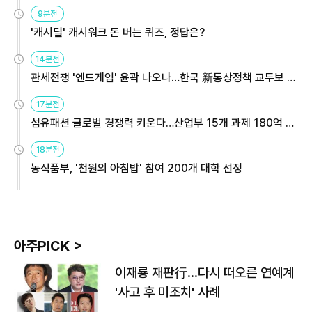
9분전
'캐시딜' 캐시워크 돈 버는 퀴즈, 정답은?
14분전
관세전쟁 '엔드게임' 윤곽 나오나…한국 新통상정책 교두보 활
용해야
17분전
섬유패션 글로벌 경쟁력 키운다…산업부 15개 과제 180억 지
원
18분전
농식품부, '천원의 아침밥' 참여 200개 대학 선정
아주PICK >
이재룡 재판行…다시 떠오른 연예계
'사고 후 미조치' 사례