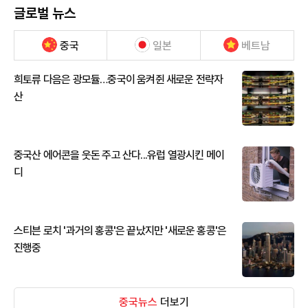
글로벌 뉴스
중국
일본
베트남
희토류 다음은 광모듈…중국이 움켜쥔 새로운 전략자
산
중국산 에어콘을 웃돈 주고 산다...유럽 열광시킨 메이
디
스티븐 로치 '과거의 홍콩'은 끝났지만 '새로운 홍콩'은
진행중
중국뉴스
더보기