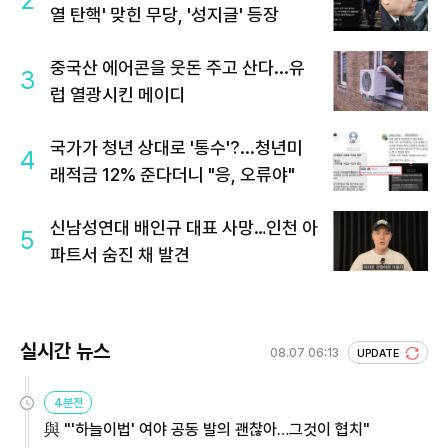
2
열 탄핵' 맞힌 무당, '성지글' 등장
중국산 에어콘을 웃돈 주고 산다...유
3
럽 열광시킨 메이디
국가가 청년 상대로 '통수'?...청년미
4
래적금 12% 준다더니 "응, 오류야"
신남성연대 배인규 대표 사망…인천 아
5
파트서 숨진 채 발견
실시간 뉴스
08.07 06:13
UPDATE
4분전
與 "'하늘이법' 여야 공동 발의 괜찮아…그것이 협치"