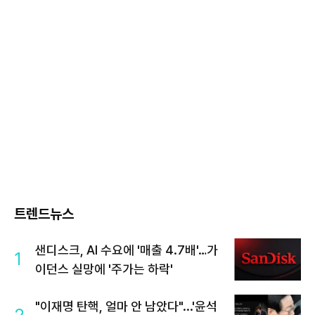
트렌드뉴스
샌디스크, AI 수요에 '매출 4.7배'…가
1
이던스 실망에 '주가는 하락'
"이재명 탄핵, 얼마 안 남았다"...'윤석