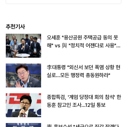
추천기사
오세훈 "용산공원 주택공급 동의 못
해" vs 與 "정치적 어젠다로 사용"
맞불
李대통령 "외신서 보던 폭염 상황 현
실로…모든 행정력 총동원하라"
종합특검, '계엄 당정대 회의 참석' 한
동훈 참고인 조사...12일 통보
靑 홍보수석 "세금으로 집값 잡겠다