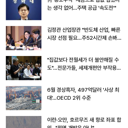
는 생각 없어…주택 공급 '속도전'"
김정관 산업장관 "반도체 산업, 빠른
시장 선점 필요…주52시간제 손봐
야"
"집값보다 전월세가 더 불안해질 수
도"…전문가들, 세제개편안 부작용
우려
6월 경상흑자, 497억달러 '사상 최
대'…OECD 2위 수준
이란·오만, 호르무즈 새 항로 좌표 합
의…"전면 개방은 아냐"