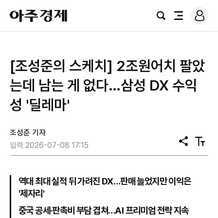
로
아
그
검
전
주
인
색
체
경
메
제
뉴
[조성준의 스케치] 2조원어치 팔았
는데 남는 게 없다…삼성 DX 수익
성 '딜레마'
조성준 기자
공
텍
입력 2026-07-08 17:15
유
스
트
크
기
역대 최대 실적 뒤 가려진 DX…판매 늘었지만 이익은
'제자리'
중국 공세·판촉비 부담 겹쳐…AI 프리미엄 전략 지속