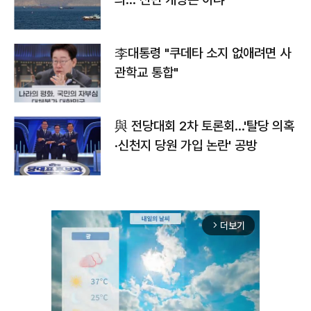
李대통령 "쿠데타 소지 없애려면 사
관학교 통합"
與 전당대회 2차 토론회…'탈당 의혹
·신천지 당원 가입 논란' 공방
더보기
arrow_forward_ios