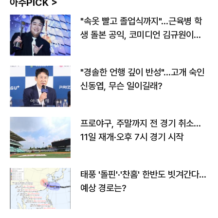
아주PICK >
"속옷 빨고 졸업식까지"…근육병 학
생 돌본 공익, 코미디언 김규원이었
다
"경솔한 언행 깊이 반성"…고개 숙인
신동엽, 무슨 일이길래?
프로야구, 주말까지 전 경기 취소…
11일 재개·오후 7시 경기 시작
태풍 '돌핀'·'찬홈' 한반도 빗겨간다…
예상 경로는?