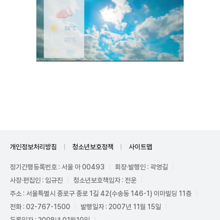
Unmute
개인정보처리방침
청소년보호정책
사이트맵
정기간행등록번호 : 서울 아 00493
회장·발행인 : 곽영길
사장·편집인 : 임규진
청소년보호책임자 : 전운
주소 : 서울특별시 종로구 종로 1길 42(수송동 146-1) 이마빌딩 11층
전화 : 02-767-1500
발행일자 : 2007년 11월 15일
등록일자 : 2008년 01월10일