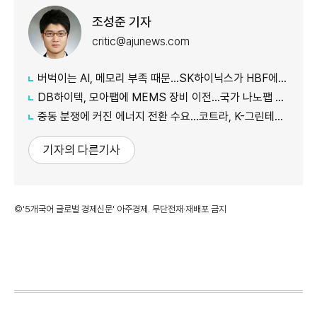
조성준 기자
critic@ajunews.com
버벅이는 AI, 메모리 부족 때문…SK하이닉스가 HBF에 집중하는 이유
DB하이텍, 모아팹에 MEMS 장비 이전…국가 나노팹 공정 지원
중동 분쟁에 커진 에너지 전환 수요…코트라, K-그린테크 수출길 넓힌다
기자의 다른기사
©'5개국어 글로벌 경제신문' 아주경제. 무단전재·재배포 금지