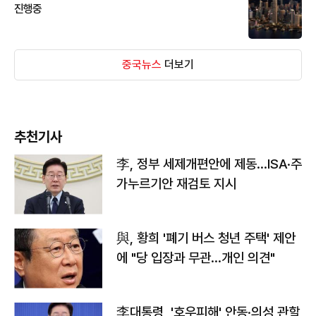
진행중
중국뉴스
더보기
추천기사
李, 정부 세제개편안에 제동…ISA·주
가누르기안 재검토 지시
與, 황희 '폐기 버스 청년 주택' 제안
에 "당 입장과 무관…개인 의견"
李대통령, '호우피해' 안동·의성 관할