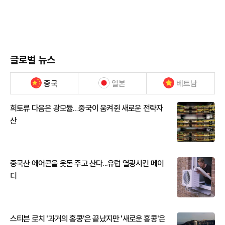
글로벌 뉴스
중국
일본
베트남
희토류 다음은 광모듈…중국이 움켜쥔 새로운 전략자
산
중국산 에어콘을 웃돈 주고 산다...유럽 열광시킨 메이
디
스티븐 로치 '과거의 홍콩'은 끝났지만 '새로운 홍콩'은