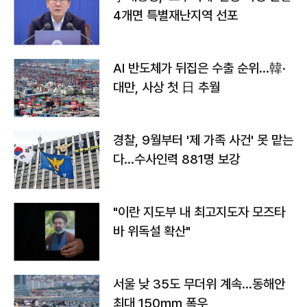
4개면 특별재난지역 선포
AI 반도체가 뒤집은 수출 순위…韓·
대만, 사상 첫 日 추월
경찰, 9월부터 '제 가족 사건' 못 맡는
다…수사인력 881명 보강
"이란 지도부 내 최고지도자 모즈타
바 위독설 확산"
서울 낮 35도 무더위 계속…동해안
최대 150㎜ 폭우