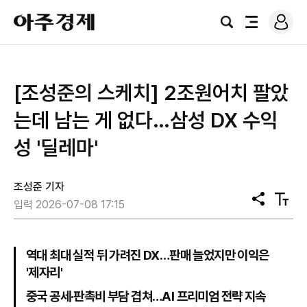
로
아
그
검
전
주
인
색
체
경
메
제
뉴
[조성준의 스케치] 2조원어치 팔았
는데 남는 게 없다…삼성 DX 수익
성 '딜레마'
조성준 기자
공
텍
입력 2026-07-08 17:15
유
스
트
크
기
역대 최대 실적 뒤 가려진 DX…판매 늘었지만 이익은
'제자리'
중국 공세·판촉비 부담 겹쳐…AI 프리미엄 전략 지속