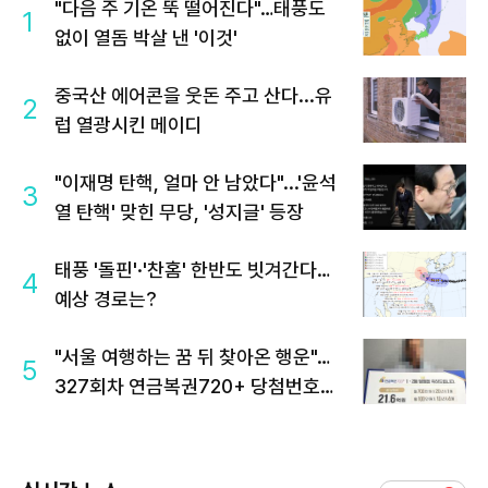
"다음 주 기온 뚝 떨어진다"…태풍도
1
없이 열돔 박살 낸 '이것'
중국산 에어콘을 웃돈 주고 산다...유
2
럽 열광시킨 메이디
"이재명 탄핵, 얼마 안 남았다"...'윤석
3
열 탄핵' 맞힌 무당, '성지글' 등장
태풍 '돌핀'·'찬홈' 한반도 빗겨간다…
4
예상 경로는?
"서울 여행하는 꿈 뒤 찾아온 행운"…
5
327회차 연금복권720+ 당첨번호조
회 주목