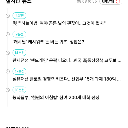
실시간 뉴스
08.08 10:55
UPDATE
4분전
與 "'하늘이법' 여야 공동 발의 괜찮아…그것이 협치"
9분전
'캐시딜' 캐시워크 돈 버는 퀴즈, 정답은?
14분전
관세전쟁 '엔드게임' 윤곽 나오나…한국 新통상정책 교두보 활
용해야
17분전
섬유패션 글로벌 경쟁력 키운다…산업부 15개 과제 180억 지
원
18분전
농식품부, '천원의 아침밥' 참여 200개 대학 선정