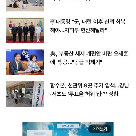
李대통령 "군, 내란 이후 신뢰 회복
해야…지휘부 헌신해달라"
與, 부동산 세제 개편안 비판 오세훈
에 '맹공'…"공급 억제기"
합수본, 선관위 9곳 추가 압색…강남
·서초도 '투표율 허위 입력' 정황
더보기
arrow_forward_ios