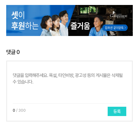
댓글
0
0
/ 300
등록