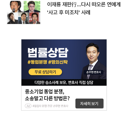
이재룡 재판行…다시 떠오른 연예계
'사고 후 미조치' 사례