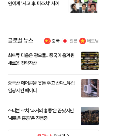
연예계 '사고 후 미조치' 사례
글로벌 뉴스
중국
일본
베트남
희토류 다음은 광모듈…중국이 움켜쥔
새로운 전략자산
중국산 에어콘을 웃돈 주고 산다...유럽
열광시킨 메이디
스티븐 로치 '과거의 홍콩'은 끝났지만
'새로운 홍콩'은 진행중