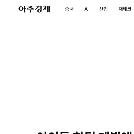
아
중국
AI
산업
재테크
주
경
제