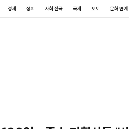
경제
정치
사회·전국
국제
포토
문화·연예