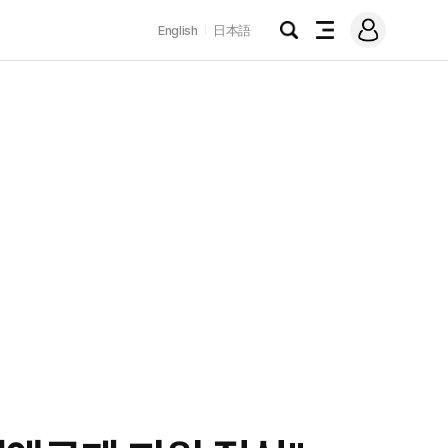
로
English
日本語
그
검
전
인
색
체
메
뉴