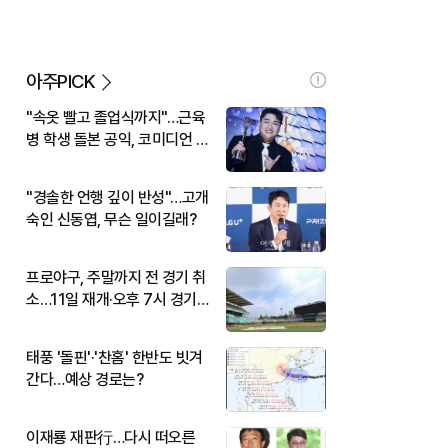
아주PICK
"속옷 빨고 졸업식까지"…근육
병 학생 돌본 공익, 코미디언 김
규원이었다
"경솔한 언행 깊이 반성"…고개
숙인 신동엽, 무슨 일이길래?
프로야구, 주말까지 전 경기 취
소…11일 재개·오후 7시 경기
시작
태풍 '돌핀'·'찬홈' 한반도 빗겨
간다…예상 경로는?
이재룡 재판行…다시 떠오른