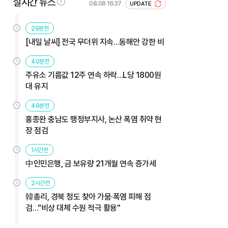
실시간 뉴스
08.08 16:37
UPDATE
29분전
[내일 날씨] 전국 무더위 지속…동해안 강한 비
40분전
주유소 기름값 12주 연속 하락…L당 1800원
대 유지
49분전
홍종완 충남도 행정부지사, 논산 폭염 취약 현
장 점검
1시간전
中인민은행, 금 보유량 21개월 연속 증가세
2시간전
韓총리, 경북 청도 찾아 가뭄·폭염 피해 점
검…"비상 대체 수원 적극 활용"