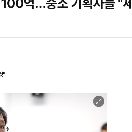
 100억…중소 기획사들 "
것"
이
미
지
확