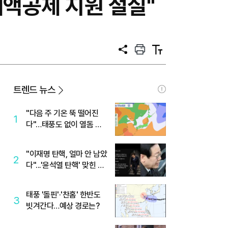
세액공제 지원 절실"
공
프
텍
유
린
스
트
트
크
기
트렌드 뉴스
"다음 주 기온 뚝 떨어진
1
다"…태풍도 없이 열돔 박
살 낸 '이것'
"이재명 탄핵, 얼마 안 남았
2
다"...'윤석열 탄핵' 맞힌 무
당, '성지글' 등장
태풍 '돌핀'·'찬홈' 한반도
3
빗겨간다…예상 경로는?