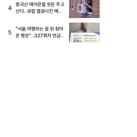
중국산 에어콘을 웃돈 주고
4
산다...유럽 열광시킨 메이
디
"서울 여행하는 꿈 뒤 찾아
5
온 행운"…327회차 연금
복권720+ 당첨번호조회
주목