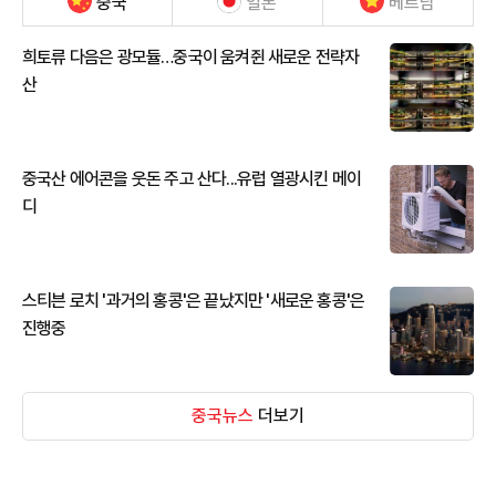
중국
일본
베트남
희토류 다음은 광모듈…중국이 움켜쥔 새로운 전략자
산
중국산 에어콘을 웃돈 주고 산다...유럽 열광시킨 메이
디
스티븐 로치 '과거의 홍콩'은 끝났지만 '새로운 홍콩'은
진행중
중국뉴스
더보기