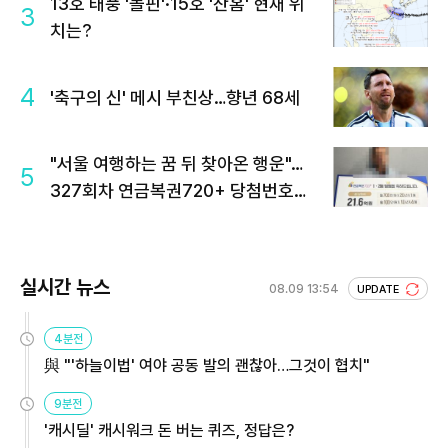
13호 태풍 '돌핀'·15호 '찬홈' 현재 위
3
치는?
4
'축구의 신' 메시 부친상…향년 68세
"서울 여행하는 꿈 뒤 찾아온 행운"…
5
327회차 연금복권720+ 당첨번호조
회 주목
실시간 뉴스
08.09 13:54
UPDATE
4분전
與 "'하늘이법' 여야 공동 발의 괜찮아…그것이 협치"
9분전
'캐시딜' 캐시워크 돈 버는 퀴즈, 정답은?