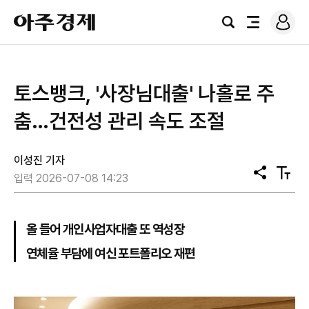
로
아
그
검
전
주
인
색
체
경
메
제
뉴
토스뱅크, '사장님대출' 나홀로 주
춤…건전성 관리 속도 조절
이성진 기자
공
텍
입력 2026-07-08 14:23
유
스
트
크
기
올 들어 개인사업자대출 또 역성장
연체율 부담에 여신 포트폴리오 재편