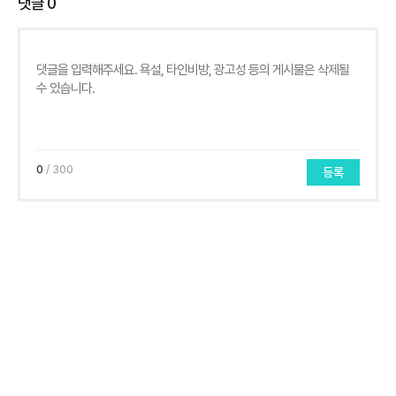
댓글
0
0
/ 300
등록