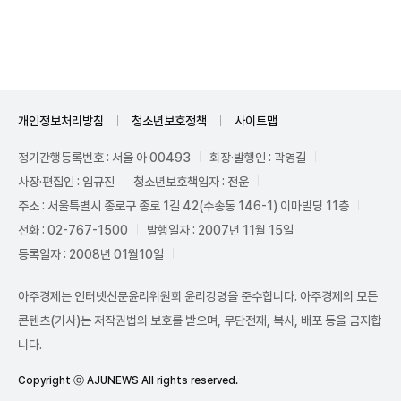
Unmute
개인정보처리방침
청소년보호정책
사이트맵
정기간행등록번호 : 서울 아 00493
회장·발행인 : 곽영길
사장·편집인 : 임규진
청소년보호책임자 : 전운
주소 : 서울특별시 종로구 종로 1길 42(수송동 146-1) 이마빌딩 11층
전화 : 02-767-1500
발행일자 : 2007년 11월 15일
등록일자 : 2008년 01월10일
아주경제는 인터넷신문윤리위원회 윤리강령을 준수합니다. 아주경제의 모든
콘텐츠(기사)는 저작권법의 보호를 받으며, 무단전재, 복사, 배포 등을 금지합
니다.
Copyright ⓒ AJUNEWS All rights reserved.