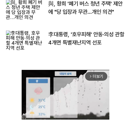
與, 황희 '폐기 버스 청년 주택' 제안
에 "당 입장과 무관…개인 의견"
李대통령, '호우피해' 안동·의성 관할
4개면 특별재난지역 선포
더보기
arrow_forward_ios