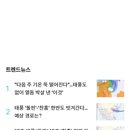
트렌드뉴스
"다음 주 기온 뚝 떨어진다"…태풍도
1
없이 열돔 박살 낸 '이것'
태풍 '돌핀'·'찬홈' 한반도 빗겨간다…
2
예상 경로는?