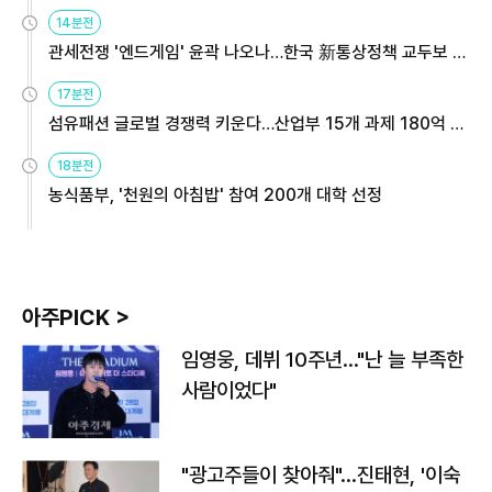
14분전
관세전쟁 '엔드게임' 윤곽 나오나…한국 新통상정책 교두보 활
용해야
17분전
섬유패션 글로벌 경쟁력 키운다…산업부 15개 과제 180억 지
원
18분전
농식품부, '천원의 아침밥' 참여 200개 대학 선정
아주PICK >
임영웅, 데뷔 10주년…"난 늘 부족한
사람이었다"
"광고주들이 찾아줘"…진태현, '이숙