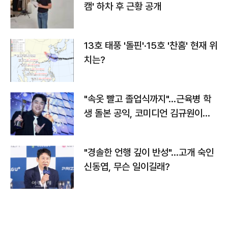
캠' 하차 후 근황 공개
13호 태풍 '돌핀'·15호 '찬홈' 현재 위
치는?
"속옷 빨고 졸업식까지"…근육병 학
생 돌본 공익, 코미디언 김규원이었
다
"경솔한 언행 깊이 반성"…고개 숙인
신동엽, 무슨 일이길래?