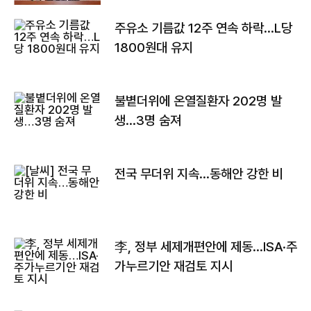
주유소 기름값 12주 연속 하락…L당
1800원대 유지
불볕더위에 온열질환자 202명 발
생…3명 숨져
전국 무더위 지속…동해안 강한 비
李, 정부 세제개편안에 제동…ISA·주
가누르기안 재검토 지시