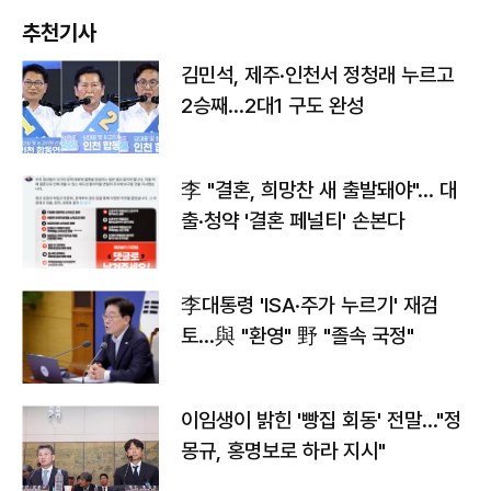
추천기사
김민석, 제주·인천서 정청래 누르고
2승째…2대1 구도 완성
李 "결혼, 희망찬 새 출발돼야"… 대
출·청약 '결혼 페널티' 손본다
李대통령 'ISA·주가 누르기' 재검
토…與 "환영" 野 "졸속 국정"
이임생이 밝힌 '빵집 회동' 전말…"정
몽규, 홍명보로 하라 지시"