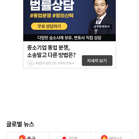
글로벌 뉴스
중국
일본
베트남