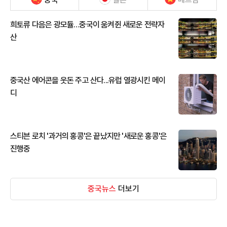
희토류 다음은 광모듈…중국이 움켜쥔 새로운 전략자
산
중국산 에어콘을 웃돈 주고 산다...유럽 열광시킨 메이
디
스티븐 로치 '과거의 홍콩'은 끝났지만 '새로운 홍콩'은
진행중
중국뉴스
더보기