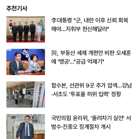
추천기사
李대통령 "군, 내란 이후 신뢰 회복
해야…지휘부 헌신해달라"
與, 부동산 세제 개편안 비판 오세훈
에 '맹공'…"공급 억제기"
합수본, 선관위 9곳 추가 압색…강남
·서초도 '투표율 허위 입력' 정황
국민의힘 윤리위, '돌려차기 실언' 서
범수·진종오 징계절차 개시