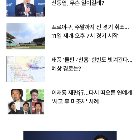
신동엽, 무슨 일이길래?
프로야구, 주말까지 전 경기 취소…
11일 재개·오후 7시 경기 시작
태풍 '돌핀'·'찬홈' 한반도 빗겨간다…
예상 경로는?
이재룡 재판行…다시 떠오른 연예계
'사고 후 미조치' 사례