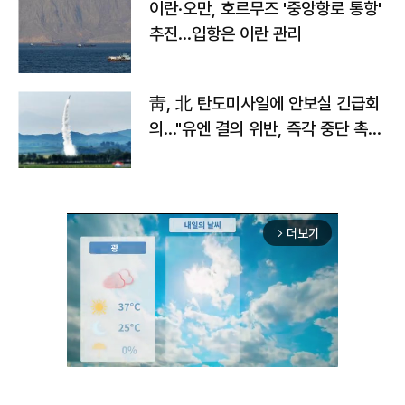
이란·오만, 호르무즈 '중앙항로 통항'
추진…입항은 이란 관리
靑, 北 탄도미사일에 안보실 긴급회
의…"유엔 결의 위반, 즉각 중단 촉
구"
더보기
arrow_forward_ios