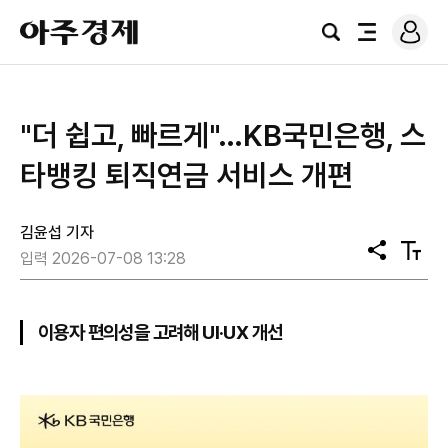
로
아
그
검
전
주
인
색
체
경
메
제
뉴
"더 쉽고, 빠르게"…KB국민은행, 스
타뱅킹 퇴직연금 서비스 개편
김윤섭 기자
공
텍
입력 2026-07-08 13:28
유
스
트
크
기
이용자 편의성을 고려해 UI·UX 개선