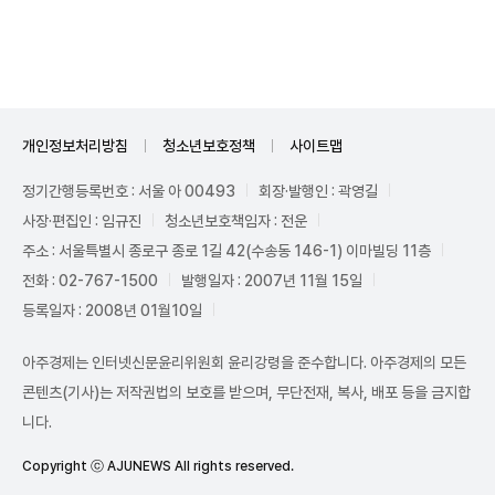
Unmute
개인정보처리방침
청소년보호정책
사이트맵
정기간행등록번호 : 서울 아 00493
회장·발행인 : 곽영길
사장·편집인 : 임규진
청소년보호책임자 : 전운
주소 : 서울특별시 종로구 종로 1길 42(수송동 146-1) 이마빌딩 11층
전화 : 02-767-1500
발행일자 : 2007년 11월 15일
등록일자 : 2008년 01월10일
아주경제는 인터넷신문윤리위원회 윤리강령을 준수합니다. 아주경제의 모든
콘텐츠(기사)는 저작권법의 보호를 받으며, 무단전재, 복사, 배포 등을 금지합
니다.
Copyright ⓒ AJUNEWS All rights reserved.