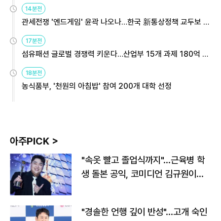
14분전
관세전쟁 '엔드게임' 윤곽 나오나…한국 新통상정책 교두보 활
용해야
17분전
섬유패션 글로벌 경쟁력 키운다…산업부 15개 과제 180억 지
원
18분전
농식품부, '천원의 아침밥' 참여 200개 대학 선정
아주PICK >
"속옷 빨고 졸업식까지"…근육병 학
생 돌본 공익, 코미디언 김규원이었
다
"경솔한 언행 깊이 반성"…고개 숙인