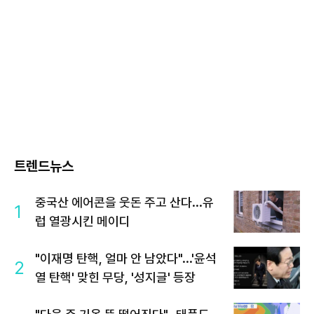
트렌드뉴스
중국산 에어콘을 웃돈 주고 산다...유
1
럽 열광시킨 메이디
"이재명 탄핵, 얼마 안 남았다"...'윤석
2
열 탄핵' 맞힌 무당, '성지글' 등장