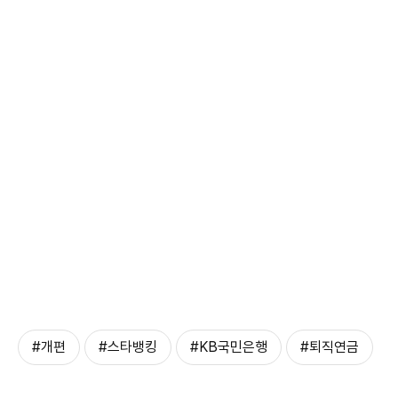
#개편
#스타뱅킹
#KB국민은행
#퇴직연금