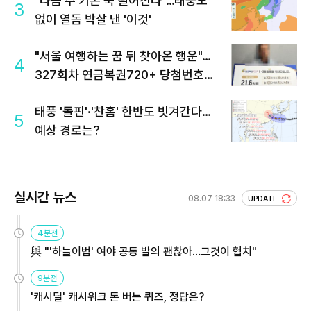
"다음 주 기온 뚝 떨어진다"…태풍도
3
없이 열돔 박살 낸 '이것'
"서울 여행하는 꿈 뒤 찾아온 행운"…
4
327회차 연금복권720+ 당첨번호조
회 주목
태풍 '돌핀'·'찬홈' 한반도 빗겨간다…
5
예상 경로는?
실시간 뉴스
08.07 18:33
UPDATE
4분전
與 "'하늘이법' 여야 공동 발의 괜찮아…그것이 협치"
9분전
'캐시딜' 캐시워크 돈 버는 퀴즈, 정답은?