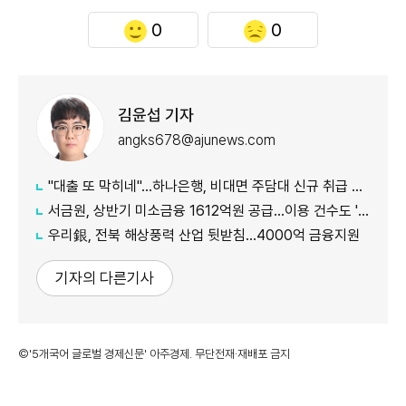
0
0
김윤섭 기자
angks678@ajunews.com
"대출 또 막히네"…하나은행, 비대면 주담대 신규 취급 중단
서금원, 상반기 미소금융 1612억원 공급…이용 건수도 '역대 최대'
우리銀, 전북 해상풍력 산업 뒷받침…4000억 금융지원
기자의 다른기사
©'5개국어 글로벌 경제신문' 아주경제. 무단전재·재배포 금지