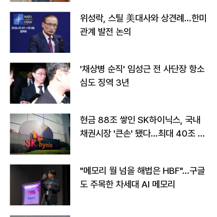
위성락, 스틸 美대사와 상견례…한미
관계 발전 논의
'채상병 순직' 임성근 전 사단장 항소
심도 징역 3년
현금 88조 쌓인 SK하이닉스, 국내
채권시장 '큰손' 됐다…최대 40조 투
자
"메모리 월 넘을 해법은 HBF"…구글
도 주목한 차세대 AI 메모리