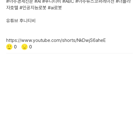
#아주경제신문 #AI #후니티비 #ABC #아주뉴스코퍼레이션 #더플라
자호텔 #인공지능로봇 #ai로봇
유튜브 후니티비
https://www.youtube.com/shorts/NkDwjS6aheE
Like/Dislike
공
비
0
0
감
공
감