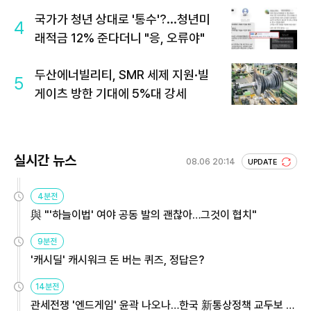
국가가 청년 상대로 '통수'?...청년미
4
래적금 12% 준다더니 "응, 오류야"
두산에너빌리티, SMR 세제 지원·빌
5
게이츠 방한 기대에 5%대 강세
실시간 뉴스
08.06 20:14
UPDATE
4분전
與 "'하늘이법' 여야 공동 발의 괜찮아…그것이 협치"
9분전
'캐시딜' 캐시워크 돈 버는 퀴즈, 정답은?
14분전
관세전쟁 '엔드게임' 윤곽 나오나…한국 新통상정책 교두보 활