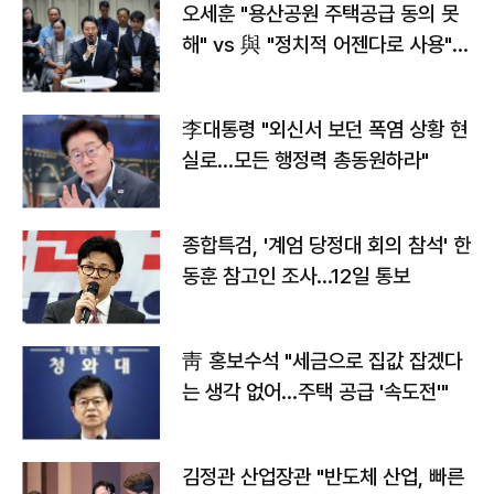
오세훈 "용산공원 주택공급 동의 못
해" vs 與 "정치적 어젠다로 사용"
맞불
李대통령 "외신서 보던 폭염 상황 현
실로…모든 행정력 총동원하라"
종합특검, '계엄 당정대 회의 참석' 한
동훈 참고인 조사...12일 통보
靑 홍보수석 "세금으로 집값 잡겠다
는 생각 없어…주택 공급 '속도전'"
김정관 산업장관 "반도체 산업, 빠른