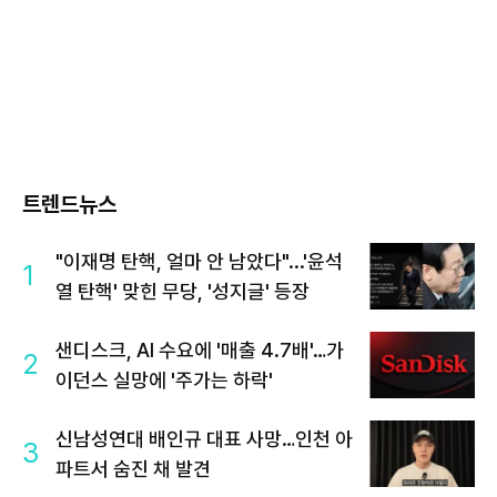
트렌드뉴스
"이재명 탄핵, 얼마 안 남았다"...'윤석
1
열 탄핵' 맞힌 무당, '성지글' 등장
샌디스크, AI 수요에 '매출 4.7배'…가
2
이던스 실망에 '주가는 하락'
신남성연대 배인규 대표 사망…인천 아
3
파트서 숨진 채 발견