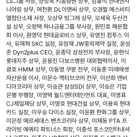
LS그룹 사장, 양성욱 키움증권 상무, 엄홍석 현대엔지
니어링 상무, 여천환 DL이앤씨 상무, 오경필 에스비티
엘첨단소재 사장, 오상무 빙그레 상무, 오세욱 두산건
설 상무, 오정택 하나금융그룹 부사장, 원민호 해운협
회 이사, 원영덕 현대글로비스 상무, 유영진 컴투스 이
사, 유재혁 SKC 실장, 유정재 JW중외제약 실장, 윤성
준 Dyn2plus CEO, 윤종덕 삼성전자 부사장, 윤현식
롯데지주 상무, 윤용진 다보스병원 대외협력이사, 이
광호 HMM 상무, 이동영 쿠팡 전무, 이동훈 미래에셋
자산운용 이사, 이문수 액티브코어 전무, 이선희 엔비
디아코리아 상무, 이승관 삼성SDI 상무, 이승은 기업
은행 부행장, 이영택 월드엔터테인먼트 대표, 이영표
CJ제일제당 상무, 이영호 현대건설 상무, 이용욱 현대
카드 실장, 이우승 다이소 실장, 이윤환 한화그룹 상무,
이은정 메르세데스 벤츠코리아 상무, 이재동 PTA 프
라이빗 에쿼티 파트너스 회장, 이종석 포스코인터내셔