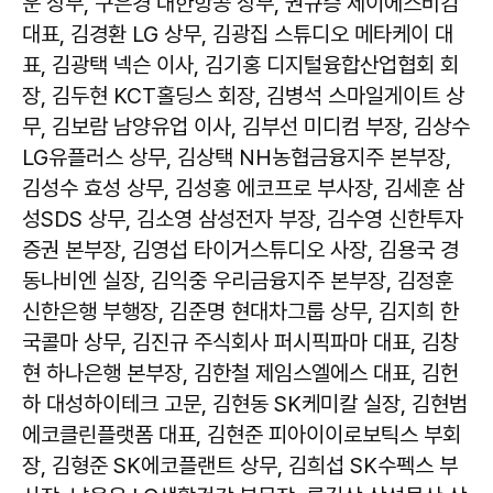
운 상무, 구은경 대한항공 상무, 권규승 제이에스비컴
대표, 김경환 LG 상무, 김광집 스튜디오 메타케이 대
표, 김광택 넥슨 이사, 김기홍 디지털융합산업협회 회
장, 김두현 KCT홀딩스 회장, 김병석 스마일게이트 상
무, 김보람 남양유업 이사, 김부선 미디컴 부장, 김상수
LG유플러스 상무, 김상택 NH농협금융지주 본부장,
김성수 효성 상무, 김성홍 에코프로 부사장, 김세훈 삼
성SDS 상무, 김소영 삼성전자 부장, 김수영 신한투자
증권 본부장, 김영섭 타이거스튜디오 사장, 김용국 경
동나비엔 실장, 김익중 우리금융지주 본부장, 김정훈
신한은행 부행장, 김준명 현대차그룹 상무, 김지희 한
국콜마 상무, 김진규 주식회사 퍼시픽파마 대표, 김창
현 하나은행 본부장, 김한철 제임스엘에스 대표, 김헌
하 대성하이테크 고문, 김현동 SK케미칼 실장, 김현범
에코클린플랫폼 대표, 김현준 피아이이로보틱스 부회
장, 김형준 SK에코플랜트 상무, 김희섭 SK수펙스 부