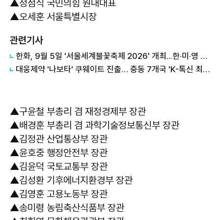
▲정점식 국민의힘 원내대표
▲오세훈 서울특별시장
관련기사
한화, 9월 5일 '서울세계불꽃축제 2026' 개최...한·미·영 3개국 참가
대웅제약 '나보타' 쿠웨이트 진출… 중동 7개국 'K-톡신 최다'
▲구윤철 부총리 겸 재정경제부 장관
▲배경훈 부총리 겸 과학기술정보통신부 장관
▲김정관 산업통상부 장관
▲윤호중 행정안전부 장관
▲김윤덕 국토교통부 장관
▲김성환 기후에너지환경부 장관
▲김영훈 고용노동부 장관
▲송미령 농림축산식품부 장관