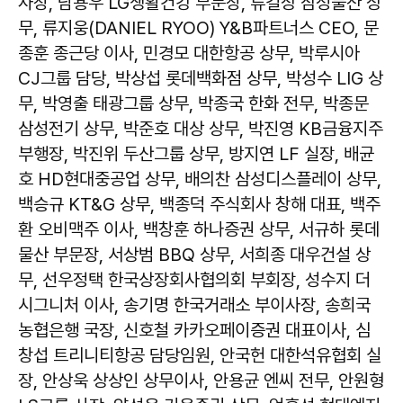
사장, 남용우 LG생활건강 부문장, 류길상 삼성물산 상
무, 류지웅(DANIEL RYOO) Y&B파트너스 CEO, 문
종훈 종근당 이사, 민경모 대한항공 상무, 박루시아
CJ그룹 담당, 박상섭 롯데백화점 상무, 박성수 LIG 상
무, 박영출 태광그룹 상무, 박종국 한화 전무, 박종문
삼성전기 상무, 박준호 대상 상무, 박진영 KB금융지주
부행장, 박진위 두산그룹 상무, 방지연 LF 실장, 배균
호 HD현대중공업 상무, 배의찬 삼성디스플레이 상무,
백승규 KT&G 상무, 백종덕 주식회사 창해 대표, 백주
환 오비맥주 이사, 백창훈 하나증권 상무, 서규하 롯데
물산 부문장, 서상범 BBQ 상무, 서희종 대우건설 상
무, 선우정택 한국상장회사협의회 부회장, 성수지 더
시그니처 이사, 송기명 한국거래소 부이사장, 송희국
농협은행 국장, 신호철 카카오페이증권 대표이사, 심
창섭 트리니티항공 담당임원, 안국헌 대한석유협회 실
장, 안상욱 상상인 상무이사, 안용균 엔씨 전무, 안원형