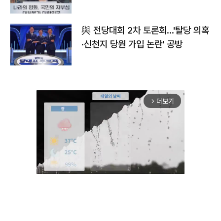
與 전당대회 2차 토론회…'탈당 의혹
·신천지 당원 가입 논란' 공방
더보기
arrow_forward_ios
Unmute