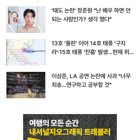
'태도 논란' 정준원 "난 배우 하면 안
되는 사람인가? 생각 했다"
13호 '돌핀' 이어 14호 태풍 '구지
라'·15호 태풍 '찬홈' 발생…현재 위
치와 이동경로는?
이상준, LA 공연 논란에 사과 "너무
죄송…연구하고 공부할 것"