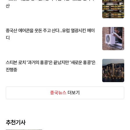
산
중국산 에어콘을 웃돈 주고 산다...유럽 열광시킨 메이
디
스티븐 로치 '과거의 홍콩'은 끝났지만 '새로운 홍콩'은
진행중
중국뉴스
더보기
추천기사