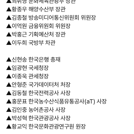
▲최휘영 문화체육관광부 장관
▲황종우 해양수산부 장관
▲김종철 방송미디어통신위원회 위원장
▲이억원 금융위원회 위원장
▲박홍근 기획예산처 장관
▲이두희 국방부 차관
▲신현송 한국은행 총재
▲임광현 국세청장
▲이종욱 관세청장
▲안형준 국가데이터처 처장
▲김동철 한국전력공사 사장
▲홍문표 한국농수산식품유통공사(aT) 사장
▲김인중 농어촌공사 사장
▲박성혁 한국관광공사 사장
▲황교익 한국문화관광연구원 원장