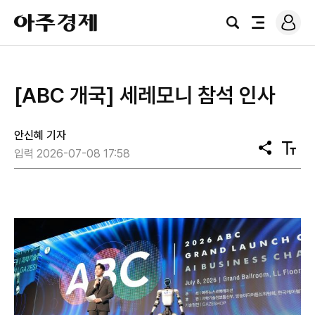
로
아
그
검
전
주
인
색
체
경
메
제
뉴
[ABC 개국] 세레모니 참석 인사
안신혜 기자
공
텍
입력 2026-07-08 17:58
유
스
트
크
기