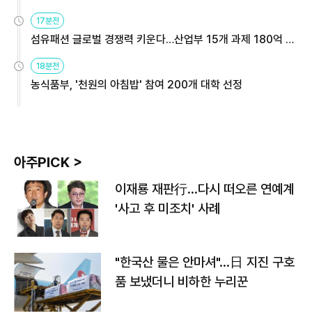
용해야
17분전
섬유패션 글로벌 경쟁력 키운다…산업부 15개 과제 180억 지
원
18분전
농식품부, '천원의 아침밥' 참여 200개 대학 선정
아주PICK >
이재룡 재판行…다시 떠오른 연예계
'사고 후 미조치' 사례
"한국산 물은 안마셔"…日 지진 구호
품 보냈더니 비하한 누리꾼