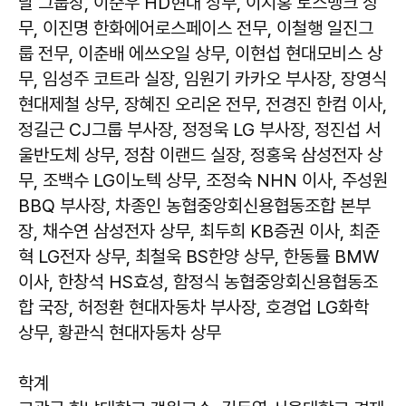
날 그룹장, 이준우 HD현대 상무, 이지홍 토스뱅크 상
무, 이진명 한화에어로스페이스 전무, 이철행 일진그
룹 전무, 이춘배 에쓰오일 상무, 이현섭 현대모비스 상
무, 임성주 코트라 실장, 임원기 카카오 부사장, 장영식
현대제철 상무, 장혜진 오리온 전무, 전경진 한컴 이사,
정길근 CJ그룹 부사장, 정정욱 LG 부사장, 정진섭 서
울반도체 상무, 정참 이랜드 실장, 정홍욱 삼성전자 상
무, 조백수 LG이노텍 상무, 조정숙 NHN 이사, 주성원
BBQ 부사장, 차종인 농협중앙회신용협동조합 본부
장, 채수연 삼성전자 상무, 최두희 KB증권 이사, 최준
혁 LG전자 상무, 최철욱 BS한양 상무, 한동률 BMW
이사, 한창석 HS효성, 함정식 농협중앙회신용협동조
합 국장, 허정환 현대자동차 부사장, 호경업 LG화학
상무, 황관식 현대자동차 상무
학계