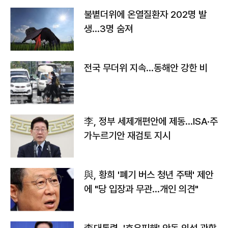
불볕더위에 온열질환자 202명 발
생…3명 숨져
전국 무더위 지속…동해안 강한 비
李, 정부 세제개편안에 제동…ISA·주
가누르기안 재검토 지시
與, 황희 '폐기 버스 청년 주택' 제안
에 "당 입장과 무관…개인 의견"