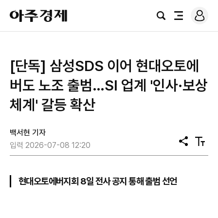
로
아
그
검
전
주
인
색
체
경
메
제
뉴
[단독] 삼성SDS 이어 현대오토에
버도 노조 출범…SI 업계 '인사·보상
체계' 갈등 확산
백서현 기자
공
텍
입력 2026-07-08 12:20
유
스
트
크
기
현대오토에버지회 8일 전사 공지 통해 출범 선언