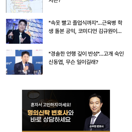
치는?
"속옷 빨고 졸업식까지"…근육병 학
생 돌본 공익, 코미디언 김규원이었
다
"경솔한 언행 깊이 반성"…고개 숙인
신동엽, 무슨 일이길래?