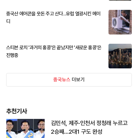
중국산 에어콘을 웃돈 주고 산다...유럽 열광시킨 메이
디
스티븐 로치 '과거의 홍콩'은 끝났지만 '새로운 홍콩'은
진행중
중국뉴스
더보기
추천기사
김민석, 제주·인천서 정청래 누르고
2승째…2대1 구도 완성