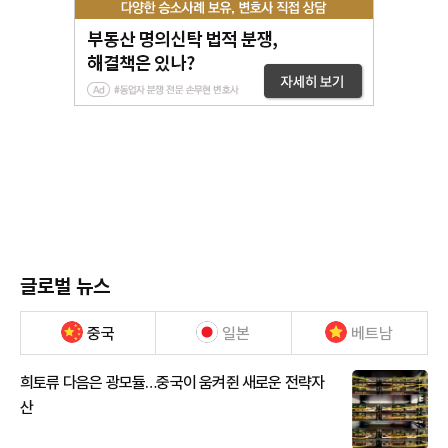
글로벌 뉴스
중국
일본
베트남
희토류 다음은 광모듈…중국이 움켜쥔 새로운 전략자
산