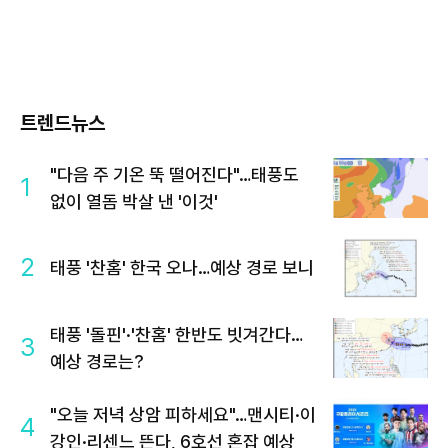
트렌드뉴스
"다음 주 기온 뚝 떨어진다"…태풍도
1
없이 열돔 박살 낸 '이것'
2
태풍 '찬홈' 한국 오나…예상 경로 보니
태풍 '돌핀'·'찬홈' 한반도 빗겨간다…
3
예상 경로는?
"오늘 저녁 상암 피하세요"…맨시티·이
4
강인·리센느 뜬다, 6호선 혼잡 예상