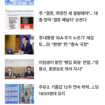
李 "결혼, 희망찬 새 출발돼야"… 대
출·청약 '결혼 페널티' 손본다
李대통령 'ISA·주가 누르기' 재검
토…與 "환영" 野 "졸속 국정"
이임생이 밝힌 '빵집 회동' 전말…"정
몽규, 홍명보로 하라 지시"
주유소 기름값 12주 연속 하락…L당
1800원대 유지