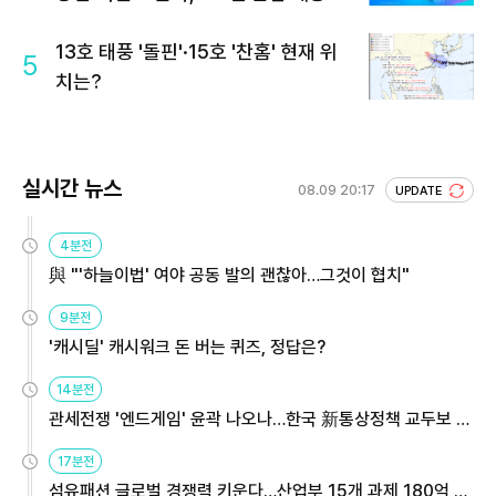
13호 태풍 '돌핀'·15호 '찬홈' 현재 위
5
치는?
실시간 뉴스
08.09 20:17
UPDATE
4분전
與 "'하늘이법' 여야 공동 발의 괜찮아…그것이 협치"
9분전
'캐시딜' 캐시워크 돈 버는 퀴즈, 정답은?
14분전
관세전쟁 '엔드게임' 윤곽 나오나…한국 新통상정책 교두보 활
용해야
17분전
섬유패션 글로벌 경쟁력 키운다…산업부 15개 과제 180억 지