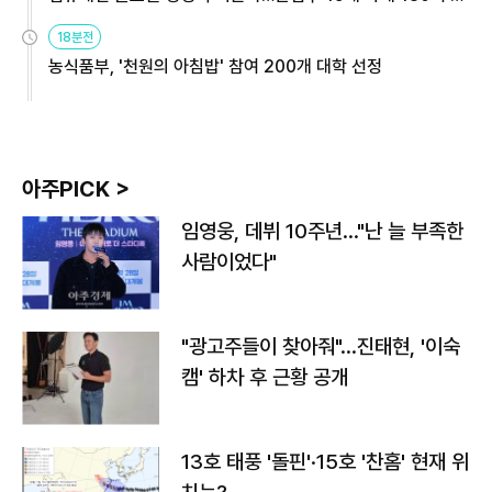
원
18분전
농식품부, '천원의 아침밥' 참여 200개 대학 선정
아주PICK >
임영웅, 데뷔 10주년…"난 늘 부족한
사람이었다"
"광고주들이 찾아줘"…진태현, '이숙
캠' 하차 후 근황 공개
13호 태풍 '돌핀'·15호 '찬홈' 현재 위