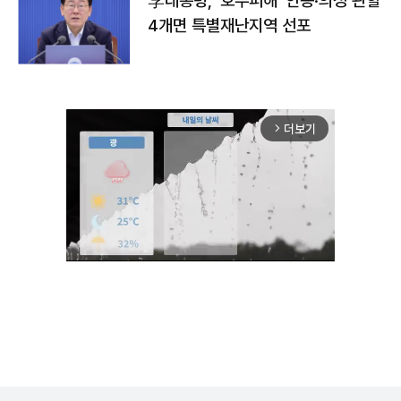
李대통령, '호우피해' 안동·의성 관할
4개면 특별재난지역 선포
더보기
arrow_forward_ios
Unmute