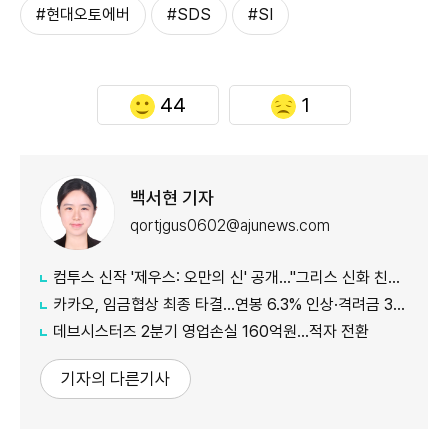
#현대오토에버
#SDS
#SI
44
1
백서현 기자
qortjgus0602@ajunews.com
컴투스 신작 '제우스: 오만의 신' 공개…"그리스 신화 친숙함에 신선함 더했다"
카카오, 임금협상 최종 타결…연봉 6.3% 인상·격려금 300만원
데브시스터즈 2분기 영업손실 160억원…적자 전환
기자의 다른기사