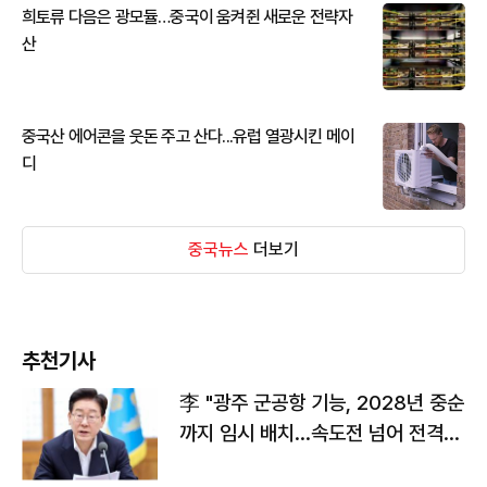
희토류 다음은 광모듈…중국이 움켜쥔 새로운 전략자
산
중국산 에어콘을 웃돈 주고 산다...유럽 열광시킨 메이
디
중국뉴스
더보기
추천기사
李 "광주 군공항 기능, 2028년 중순
까지 임시 배치…속도전 넘어 전격
전"