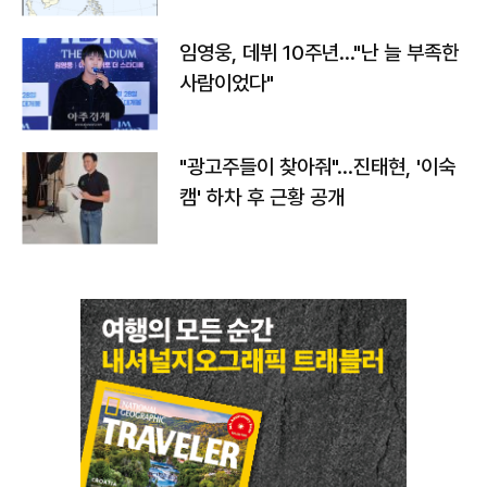
임영웅, 데뷔 10주년…"난 늘 부족한
사람이었다"
"광고주들이 찾아줘"…진태현, '이숙
캠' 하차 후 근황 공개