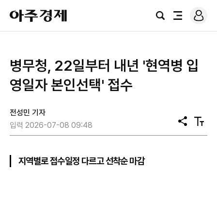
로
아
그
검
전
주
인
색
체
경
메
제
뉴
병무청, 22일부터 내년 '현역병 입
영일자 본인선택' 접수
전성민 기자
공
텍
입력 2026-07-08 09:48
유
스
트
크
기
지역별로 접수일정 다르고 선착순 마감