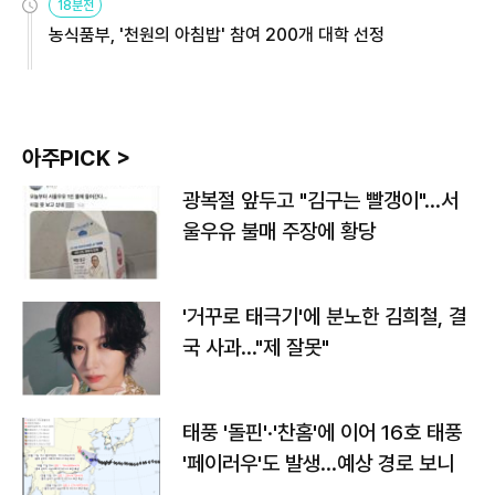
18분전
농식품부, '천원의 아침밥' 참여 200개 대학 선정
아주PICK >
광복절 앞두고 "김구는 빨갱이"…서
울우유 불매 주장에 황당
'거꾸로 태극기'에 분노한 김희철, 결
국 사과…"제 잘못"
태풍 '돌핀'·'찬홈'에 이어 16호 태풍
'페이러우'도 발생…예상 경로 보니