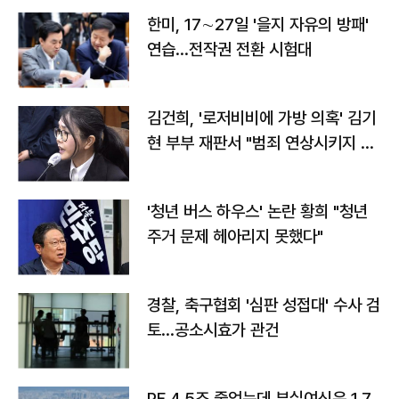
한미, 17∼27일 '을지 자유의 방패'
연습…전작권 전환 시험대
김건희, '로저비비에 가방 의혹' 김기
현 부부 재판서 "범죄 연상시키지 말
라"
'청년 버스 하우스' 논란 황희 "청년
주거 문제 헤아리지 못했다"
경찰, 축구협회 '심판 성접대' 수사 검
토…공소시효가 관건
PF 4.5조 줄었는데 부실여신은 1.7