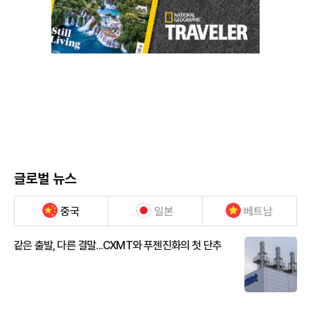
글로벌 뉴스
중국
일본
베트남
같은 출발, 다른 결말...CXMT와 푸젠진화의 첫 단추