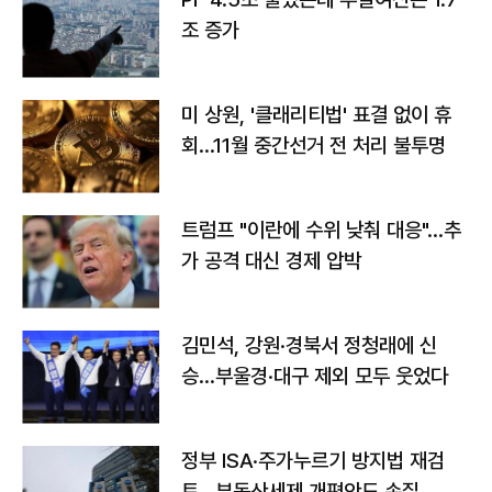
조 증가
미 상원, '클래리티법' 표결 없이 휴
회…11월 중간선거 전 처리 불투명
트럼프 "이란에 수위 낮춰 대응"…추
가 공격 대신 경제 압박
김민석, 강원·경북서 정청래에 신
승…부울경·대구 제외 모두 웃었다
정부 ISA·주가누르기 방지법 재검
토…부동산세제 개편안도 손질