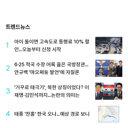
트렌드뉴스
아이 둘이면 고속도로 통행료 10% 할
1
인…오늘부터 신청 시작
6·25 적국 수장 어록 읊은 국방장관…
2
안규백 '마오쩌둥 발언'에 자질론
'거꾸로 태극기', 북한 상징이었다? 이
3
재명·김민석까지…논란의 의미는
4
태풍 '찬홈' 한국 오나…예상 경로 보니