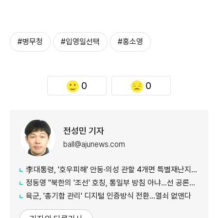
#병무청
#입영일선택
#홍소영
0
0
전성민 기자
ball@ajunews.com
李대통령, '호우피해' 안동·의성 관할 4개면 특별재난지역 선포
정동영 "북한의 '조선' 호칭, 통일부 방침 아냐...선 공론화 먼저"
육군, '총기함 관리' 디지털 인증방식 전환…열쇠 없앤다