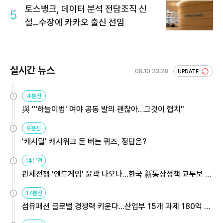
토스뱅크, 데이터 분석 전담조직 신
5
설…수장에 카카오 출신 선임
실시간 뉴스
08.10 23:28
UPDATE
4분전
與 "'하늘이법' 여야 공동 발의 괜찮아…그것이 협치"
9분전
'캐시딜' 캐시워크 돈 버는 퀴즈, 정답은?
14분전
관세전쟁 '엔드게임' 윤곽 나오나…한국 新통상정책 교두보 활
용해야
17분전
섬유패션 글로벌 경쟁력 키운다…산업부 15개 과제 180억 지
원