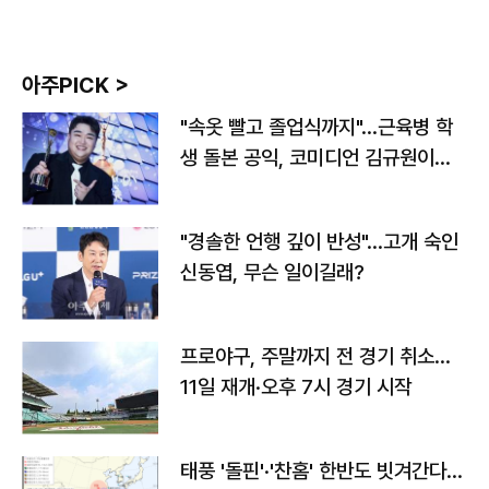
아주PICK >
"속옷 빨고 졸업식까지"…근육병 학
생 돌본 공익, 코미디언 김규원이었
다
"경솔한 언행 깊이 반성"…고개 숙인
신동엽, 무슨 일이길래?
프로야구, 주말까지 전 경기 취소…
11일 재개·오후 7시 경기 시작
태풍 '돌핀'·'찬홈' 한반도 빗겨간다…