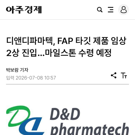
로
아
그
검
전
주
인
색
체
경
메
제
뉴
디앤디파마텍, FAP 타깃 제품 임상
2상 진입…마일스톤 수령 예정
박보람 기자
공
텍
입력 2026-07-08 10:57
유
스
트
크
기