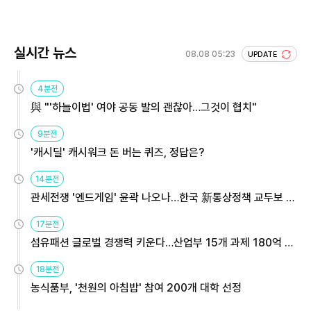
회 주목
실시간 뉴스
08.08 05:23
UPDATE
4분전
與 "'하늘이법' 여야 공동 발의 괜찮아…그것이 협치"
9분전
'캐시딜' 캐시워크 돈 버는 퀴즈, 정답은?
14분전
관세전쟁 '엔드게임' 윤곽 나오나…한국 新통상정책 교두보 활
용해야
17분전
섬유패션 글로벌 경쟁력 키운다…산업부 15개 과제 180억 지
원
18분전
농식품부, '천원의 아침밥' 참여 200개 대학 선정