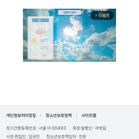
더보기
arrow_forward_ios
Unmute
개인정보처리방침
청소년보호정책
사이트맵
정기간행등록번호 : 서울 아 00493
회장·발행인 : 곽영길
사장·편집인 : 임규진
청소년보호책임자 : 전운