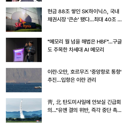
현금 88조 쌓인 SK하이닉스, 국내
채권시장 '큰손' 됐다…최대 40조 투
자
"메모리 월 넘을 해법은 HBF"…구글
도 주목한 차세대 AI 메모리
이란·오만, 호르무즈 '중앙항로 통항'
추진…입항은 이란 관리
靑, 北 탄도미사일에 안보실 긴급회
의…"유엔 결의 위반, 즉각 중단 촉
구"