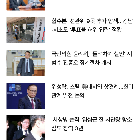
합수본, 선관위 9곳 추가 압색…강남
·서초도 '투표율 허위 입력' 정황
국민의힘 윤리위, '돌려차기 실언' 서
범수·진종오 징계절차 개시
위성락, 스틸 美대사와 상견례…한미
관계 발전 논의
'채상병 순직' 임성근 전 사단장 항소
심도 징역 3년