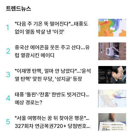
트렌드뉴스
"다음 주 기온 뚝 떨어진다"…태풍도
1
없이 열돔 박살 낸 '이것'
중국산 에어콘을 웃돈 주고 산다...유
2
럽 열광시킨 메이디
"이재명 탄핵, 얼마 안 남았다"...'윤석
3
열 탄핵' 맞힌 무당, '성지글' 등장
태풍 '돌핀'·'찬홈' 한반도 빗겨간다…
4
예상 경로는?
"서울 여행하는 꿈 뒤 찾아온 행운"…
5
327회차 연금복권720+ 당첨번호조