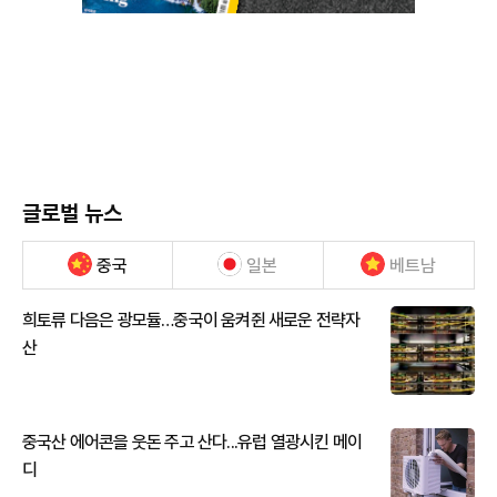
글로벌 뉴스
중국
일본
베트남
희토류 다음은 광모듈…중국이 움켜쥔 새로운 전략자
산
중국산 에어콘을 웃돈 주고 산다...유럽 열광시킨 메이
디