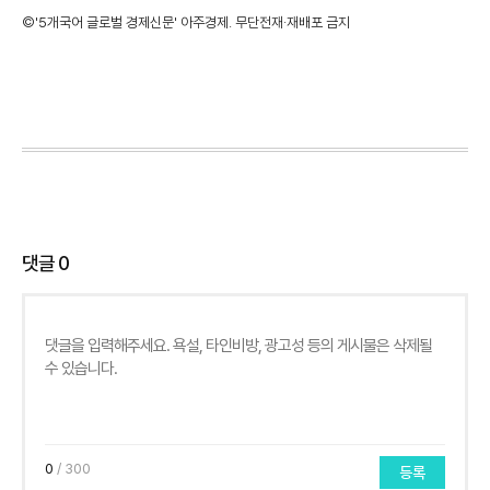
©'5개국어 글로벌 경제신문' 아주경제. 무단전재·재배포 금지
댓글
0
0
/ 300
등록