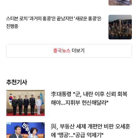
스티븐 로치 '과거의 홍콩'은 끝났지만 '새로운 홍콩'은
진행중
중국뉴스
더보기
추천기사
李대통령 "군, 내란 이후 신뢰 회복
해야…지휘부 헌신해달라"
與, 부동산 세제 개편안 비판 오세훈
에 '맹공'…"공급 억제기"