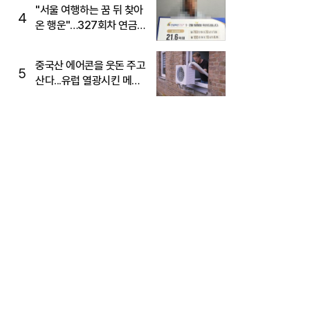
"서울 여행하는 꿈 뒤 찾아
4
온 행운"…327회차 연금
복권720+ 당첨번호조회
주목
중국산 에어콘을 웃돈 주고
5
산다...유럽 열광시킨 메이
디