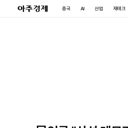
아
중국
AI
산업
재테크
주
경
제