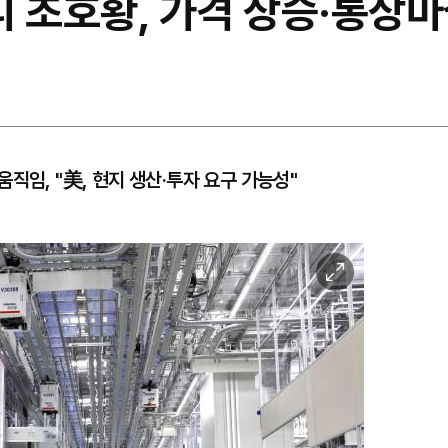
 초호황, 가격 상승·통상마
직임, "美, 현지 생산·투자 요구 가능성"
이
미
지
확
대