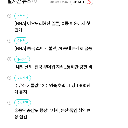
실시간 뉴스
08.08 17:34
UPDATE
5분전
[NNA] 아오모리현산 멜론, 홍콩 이온에서 첫
판매
9분전
[NNA] 중국 소비자 불만, AI 응대 문제로 급증
1시간전
[내일 날씨] 전국 무더위 지속…동해안 강한 비
2시간전
주유소 기름값 12주 연속 하락…L당 1800원
대 유지
2시간전
홍종완 충남도 행정부지사, 논산 폭염 취약 현
장 점검