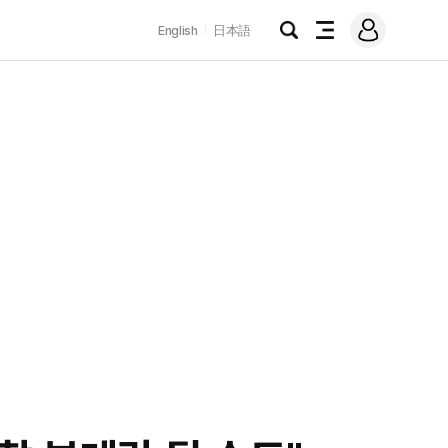
로
English
日本語
그
검
전
인
색
체
메
뉴