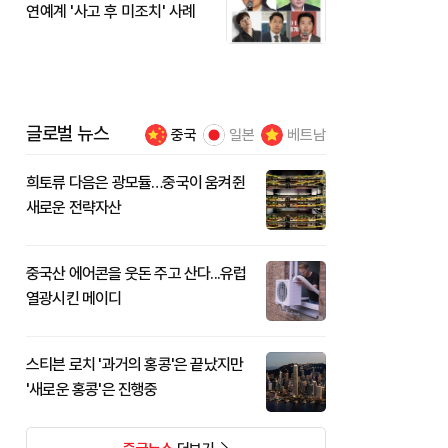
연예계 '사고 후 미조치' 사례
글로벌 뉴스
중국
일본
베트남
희토류 다음은 광모듈…중국이 움켜쥔
새로운 전략자산
중국산 에어콘을 웃돈 주고 산다...유럽
열광시킨 메이디
스티븐 로치 '과거의 홍콩'은 끝났지만
'새로운 홍콩'은 진행중