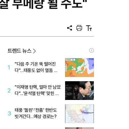
찰 부메랑 될 수도"
공
프
텍
유
린
스
트
트
크
기
트렌드 뉴스
"다음 주 기온 뚝 떨어진
1
다"…태풍도 없이 열돔 박
살 낸 '이것'
"이재명 탄핵, 얼마 안 남았
2
다"...'윤석열 탄핵' 맞힌 무
당, '성지글' 등장
태풍 '돌핀'·'찬홈' 한반도
3
빗겨간다…예상 경로는?