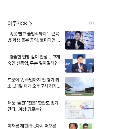
아주PICK
"속옷 빨고 졸업식까지"…근육
병 학생 돌본 공익, 코미디언 김
규원이었다
"경솔한 언행 깊이 반성"…고개
숙인 신동엽, 무슨 일이길래?
프로야구, 주말까지 전 경기 취
소…11일 재개·오후 7시 경기
시작
태풍 '돌핀'·'찬홈' 한반도 빗겨
간다…예상 경로는?
이재룡 재판行…다시 떠오른