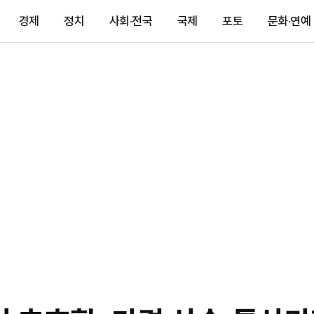
경제
정치
사회·전국
국제
포토
문화·연예